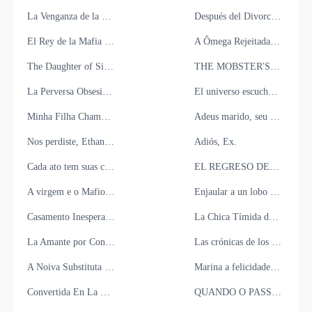
La Venganza de la Exesposa del Multimillonario
Después del Divorcio, Él Volvió Rogando
El Rey de la Mafia Me Eligió
A Ômega Rejeitada Que Fez O Alfa Implorar
The Daughter of Silence. The Unexpected heir of the magnate.
THE MOBSTER'S FAKE WIFE
La Perversa Obsesión de Adán
El universo escucho mal
Minha Filha Chamou a Babá de Mamãe
Adeus marido, seu amor nunca me pertenceu
Nos perdiste, Ethan Sterling
Adiós, Ex.
Cada ato tem suas consequências
EL REGRESO DEL CEO: RECLAMADA POR MI CUÑADO
A virgem e o Mafioso Cruel
Enjaular a un lobo plateado
Casamento Inesperado com o Don
La Chica Tímida del Alfa
La Amante por Contrato del Multimillonario
Las crónicas de los papás guarros
A Noiva Substituta é a Obsessão Secreta do CEO
Marina a felicidade depois da dor
Convertida En La Muñeca Del Mafioso.
QUANDO O PASSADO VOLTA