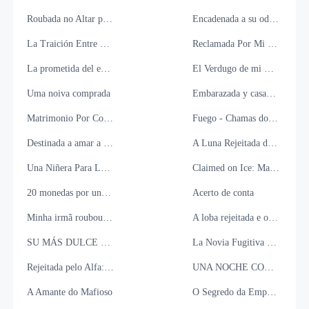
Roubada no Altar pelo Mafioso
Encadenada a su odio, ataduras del corazón
La Traición Entre Mi Esposo y Mi Hermana
Reclamada Por Mi Primer Amor Multimillionario
La prometida del enemigo
El Verdugo de mi Corona
Uma noiva comprada
Embarazada y casada con el enemigo de mi ex
Matrimonio Por Contrato Una Esposa de Mentira
Fuego - Chamas do Destino
Destinada a amar a mi verdugo, Alfa
A Luna Rejeitada de Sangue Proibido
Una Niñera Para Los Tres Diablitos Del Ceo
Claimed on Ice: Marked by the Rival Captain
20 monedas por una esposa de papel
Acerto de conta
Minha irmã roubou meu noivo, então me casei com um mendigo
A loba rejeitada e o Rei lycan
SU MÁS DULCE VENGANZA. (El inimaginable regreso).
La Novia Fugitiva del CEO Beaumont
Rejeitada pelo Alfa: Pai da Minha Filha
UNA NOCHE CON MI ESPOSO
A Amante do Mafioso
O Segredo da Empregada do CEO