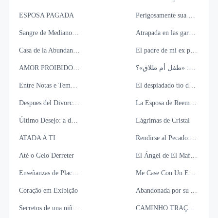
ESPOSA PAGADA
Perigosamente sua - meu meio irmão
Sangre de Medianoche. El rey Maldito y la Emperatriz
Atrapada en las garras del mafioso
Casa de la Abundancia: Colección de tabúes familiares
El padre de mi ex prometido; mi obsesión prohibida
AMOR PROIBIDO DO HOMEM PERFEITO
سنوات من الزواج، إنذار أخير: «طفل أم طلاق»؟
Entre Notas e Tempestades
El despiadado tío de mi ex es mi nuevo jefe
Despues del Divorcio, Me casé con tu hermano
La Esposa de Reemplazo del Multimillonario
Último Desejo: a dançarina e o bilionário terminal
Lágrimas de Cristal
ATADA A TI
Rendirse al Pecado: Colecciones Caliente
Até o Gelo Derreter
El Ángel de El Mafioso
Enseñanzas de Placer del "Gigoló" Mafioso
Me Case Con Un Extraño Para Salvar A Mi Padre.
Coração em Exibição
Abandonada por su Amiga: La Venganza de la Novia
Secretos de una niñera
CAMINHO TRAÇADO: ESCOLHI ELE PARA FUGIR DE VOCÊ