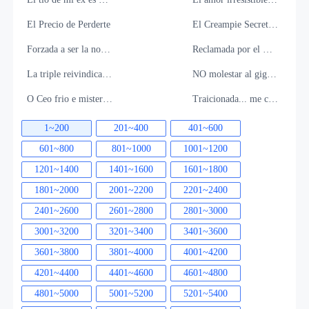
El Precio de Perderte
El Creampie Secreto De Daddy
Forzada a ser la novia del rey de la mafia
Reclamada por el Multimillonario
La triple reivindicación de Alpha: Su vínculo con la Semilla
NO molestar al gigante
O Ceo frio e misterioso que se apaixonou pela sua empregada
Traicionada... me casé con su enemigo
1~200
201~400
401~600
601~800
801~1000
1001~1200
1201~1400
1401~1600
1601~1800
1801~2000
2001~2200
2201~2400
2401~2600
2601~2800
2801~3000
3001~3200
3201~3400
3401~3600
3601~3800
3801~4000
4001~4200
4201~4400
4401~4600
4601~4800
4801~5000
5001~5200
5201~5400