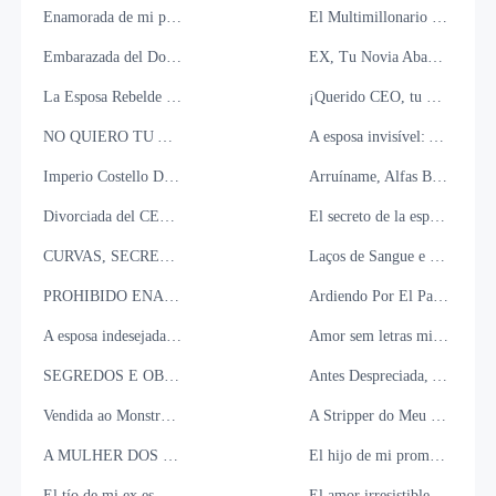
Enamorada de mi papá mejor amigo
El Multimillonario que Creí que Era un Gigoló
Embarazada del Don de mi mejor amiga
EX, Tu Novia Abandonada ya no te Quiere
La Esposa Rebelde - La Reconquista del Ex Marido
¡Querido CEO, tu bebé quiere conocerte!
NO QUIERO TU AMOR POR LÁSTIMA
A esposa invisível: A queda do magnata
Imperio Costello Donde las Sombras Sellaron Nuestro Destino
Arruíname, Alfas Bikers
Divorciada del CEO mujeriego
El secreto de la esposa rechazada
CURVAS, SECRETOS Y UN CEO
Laços de Sangue e Mentiras - A Armadilha da Sogra
PROHIBIDO ENAMORSE DEL JEFE
Ardiendo Por El Padre De Mi mejor Amiga
A esposa indesejada do magnata
Amor sem letras miúdas
SEGREDOS E OBSESSÃO
Antes Despreciada, Ahora Su Mayor Error
Vendida ao Monstro do Norte
A Stripper do Meu Marido
A MULHER DOS CINCOS MAFIOSOS RUSSOS
El hijo de mi prometido me desea
El tío de mi ex es mi Destino
El amor irresistible de mi jefe