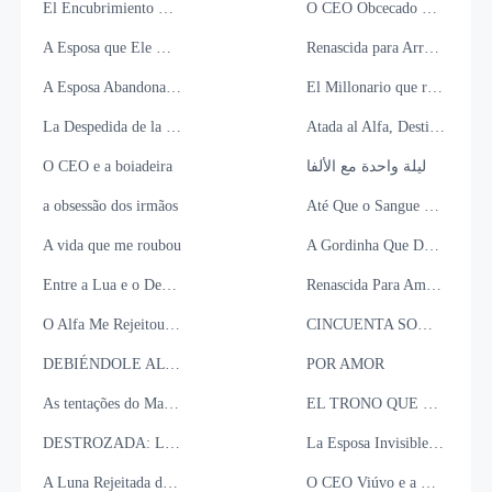
El Encubrimiento Letal del Magnate: Su Reina Amnésica
O CEO Obcecado Pela Noiva Fugitiva
A Esposa que Ele Deixou para Trás
Renascida para Arruiná-lo
A Esposa Abandonada do Bilionário
El Millonario que rogó por mi Perdón
La Despedida de la Esposa del Contrato
Atada al Alfa, Destinada a Su Hermano
O CEO e a boiadeira
ليلة واحدة مع الألفا
a obsessão dos irmãos
Até Que o Sangue Nos Separe
A vida que me roubou
A Gordinha Que Domou um Mafioso
Entre a Lua e o Destino
Renascida Para Amar o Homem Certo
O Alfa Me Rejeitou... Sem Saber Que Eu Era a Rainha da Lua
CINCUENTA SOMBRAS DE DESEOS PROHIBIDOS
DEBIÉNDOLE AL DIABLO
POR AMOR
As tentações do Mafioso Russo
EL TRONO QUE ELLA SE LLEVÓ
DESTROZADA: LA ÚLTIMA COOPER
La Esposa Invisible del Multimillonario
A Luna Rejeitada de Cabelos de fogo.
O CEO Viúvo e a Bailarina