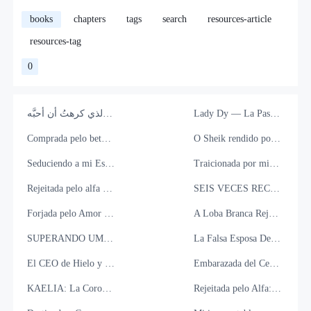
books
chapters
tags
search
resources-article
resources-tag
0
الرئيس الذي كرهتُ أن أحبَّه
Lady Dy — La Passion Mystérieuse du CEO
Comprada pelo beta, marcada pelo alfa
O Sheik rendido por sua Submissa
Seduciendo a mi Esposo
Traicionada por mi Prometido, Reclamada por su Enemigo
Rejeitada pelo alfa destinada a colocá-lo de joelhos
SEIS VECES RECHAZADA: AHORA SOY LA LUNA DE TU HERMANO ALFA
Forjada pelo Amor II – O Despertar da Luna.
A Loba Branca Rejeitada da Matilha Sem Lei
SUPERANDO UMA TRAIÇÃO
La Falsa Esposa Del Principe
El CEO de Hielo y la Mujer que Juró Odiar
Embarazada del Ceo Ciego.
KAELIA: La Corona del Destierro
Rejeitada pelo Alfa: Coroada pelo Supremo