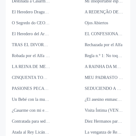
Destinada a Casarme con él
Mi insoportable esposo
El Heredero Dragunov: Me Enamoré de la Hija del Traidor.
A REDENÇÃO DE AMADEO, O CEO ARROGANTE
​O Segredo do CEO: Esposa por Obrigação
Ojos Abiertos
El Heredero del Arrogante Millonario
EL CONFESIONARIO DEL PECADO
TRAS EL DIVORCIO: RUEGA POR MI SEÑOR KINGSTON
Rechazada por el Alfa
Robada por el Alfa Endiablado
Regla n.º 1: No toques a Daddy
LA REINA DE MEDIANOCHE DEL MULTIMILLONARIO
A RAINHA DA MEIA-NOITE DO BILIONÁRIO
CINQUENTA TONS DE DESEJOS PROINIDOS
MEU PADRASTO MEU DESEJO
PASIONES PECAMINOSAS: UNA COLECCIÓN CALIENTE
SEDUCIENDO A MI JEFE POR UNA VENGANZA
Un Bebé con la mujer EQUIVOCADA
¿El asesino enmascarado es una chica?
¿Casarme con mi enemigo mafioso? ¡Jamás!
Visita Íntima (VENDIDA PELO MARIDO)
Contratada para seducir al frío CEO
Diez Hermanos para una Reina
Atada al Rey Licántropo
La venganza de Reyona