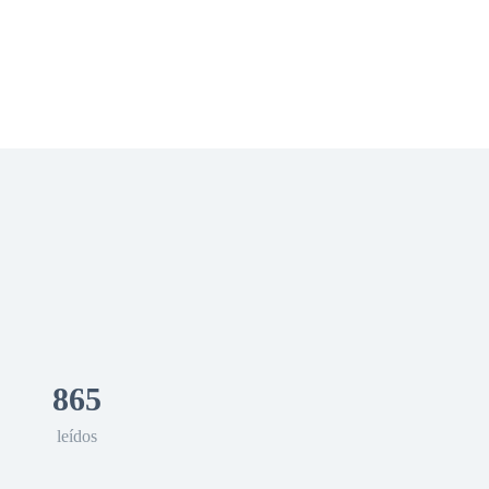
 Romance
Sci-Fi
Guerra
Otros
865
leídos