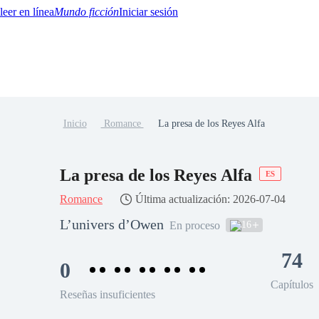
Mundo ficción
Iniciar sesión
Inicio
Romance
La presa de los Reyes Alfa
BTQ+
YA/TEEN
Paranormal
Misterio/Thriller
Oriental
Juegos
Historia
MM
La presa de los Reyes Alfa
ES
Romance
Última actualización: 2026-07-04
L’univers d’Owen
16
En proceso
74
0
Capítulos
Reseñas insuficientes