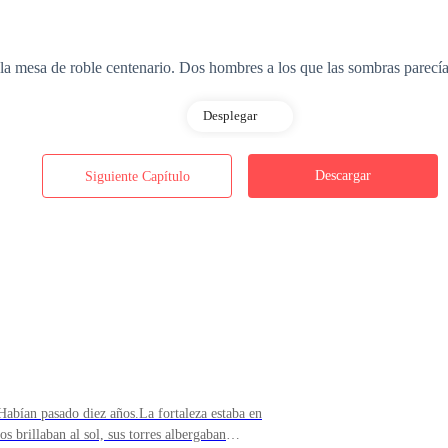
e la mesa de roble centenario. Dos hombres a los que las sombras parecían
Desplegar
do como una fortaleza, la mandíbula de un verdugo y unas manos que 
esaba. Sus pupilas color miel ardían lentamente, subiendo desde sus dedo
Descargar
Siguiente Capítulo
 Más esbelto, más astuto. Una sonrisa que nunca llegaba a sus ojos neg
do que su pulgar se deslizara sobre el cristal en un movimiento circular
e y treinta y cinco.
bían pasado diez años.La fortaleza estaba en
 brillaban al sol, sus torres albergaban
 la víspera. Hombres de experiencia, Elena. Respétalos.