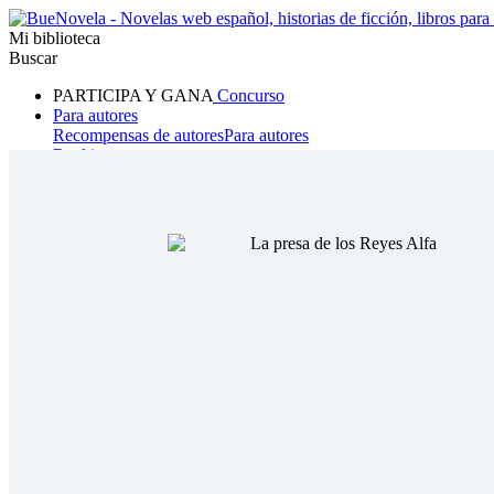
Mi biblioteca
Buscar
PARTICIPA Y GANA
Concurso
Para autores
Recompensas de autores
Para autores
Ranking
Navegar
Novelas
Cuentos Cortos
Todos
Romance
Hombre lobo
Mafia
Sistema
Fantasía
Urbano
LG