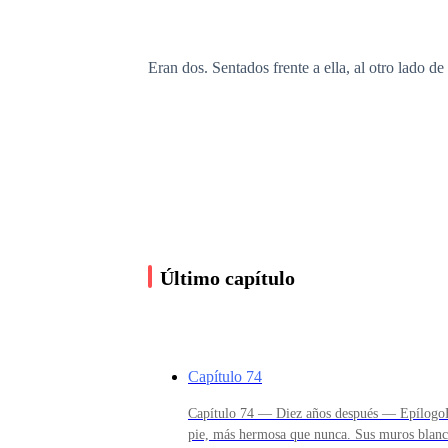
Eran dos. Sentados frente a ella, al otro lado d
Cassian Blackwood. El mayor. La espada. Talla
ella había visto en su vida. No la miraba. La p
descubierto.
Su hermano, Julian, era la sombra de la espada.
Último capítulo
vaso de bourbon, escuchando sin escuchar, dejan
Elena tenía diecinueve años. Ellos, treinta y siet
Capítulo 74
Capítulo 74 — Diez años después — EpílogoHa
pie, más hermosa que nunca. Sus muros blancos
Lo sabía porque su padre se lo había recordado