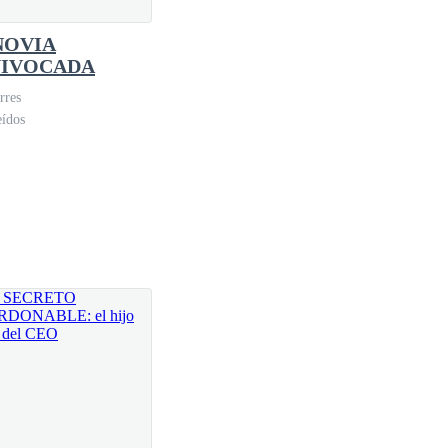
NOVIA
IVOCADA
rres
eídos
itorios. Tu padre ya no tiene dinero, pero tiene una