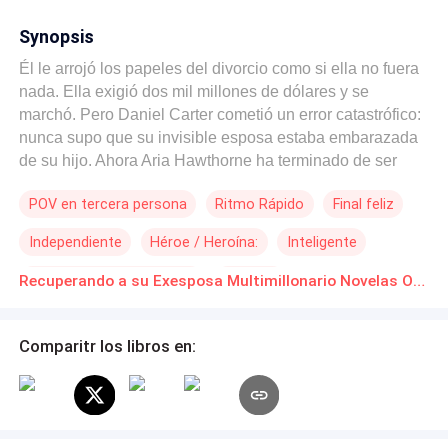
Synopsis
Él le arrojó los papeles del divorcio como si ella no fuera
nada. Ella exigió dos mil millones de dólares y se
marchó. Pero Daniel Carter cometió un error catastrófico:
nunca supo que su invisible esposa estaba embarazada
de su hijo. Ahora Aria Hawthorne ha terminado de ser
ignorada. Está tomando su dinero, su legado y su
POV en tercera persona
Ritmo Rápido
Final feliz
libertad. Y cuando él finalmente descubra la verdad,
comenzará la persecución. Pero algunas cosas, una vez
Independiente
Héroe / Heroína:
Inteligente
rotas, no pueden repararse. ¿O sí?
Matrimonio por Contrato
Divorcio
Recuperando a su Exesposa Multimillonario Novelas Online Descarga gratuita de PDF
Reencuentro de Amantes
Comparitr los libros en: