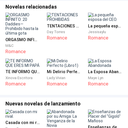
inquieta y ansiosa. Ya estaba redecorando
Novelas relacionadas
mentalmente el ático para su nueva ocupante.
«Quiero casarme con ella lo antes posible, así que no
alarguemos esto. Di tu compensación, te daré lo que
TENTACIONES PROHIBIDAS
La pequeña esposa del CEO.
quieras».
Day Torres
Jessisaylu
Romance
Romance
ORGASMO INFINITO: 20 Daddies—Prohibido hasta la última gota
¡Compensación! Como si fuera una empleada siendo
M&C
Romance
despedida. Como si tres años de su vida pudieran ser
enumerados en un informe de gastos y cancelados.
TE INFORMO QUE ERES MI PAPÁ
Mi Delirio Perfecto (Libro1)
La Esposa Abandonada
Aria sintió algo moverse dentro de ella. Algo que
Xinova Escritora
Lady Vivian
Maye Lyn
había estado enterrado bajo capas de paciencia y la
Romance
Romance
Romance
obstinada esperanza de que si se esforzaba lo
suficiente, él podría eventualmente verla. No era
Nuevas novelas de lanzamiento
exactamente ira; era más frío que eso: el último hilo
de esperanza, finalmente rompiéndose.
Casada con mi rival.
«¿¿¿Cualquier cosa???».
Enseñanzas de Placer del "Gigoló" Mafioso