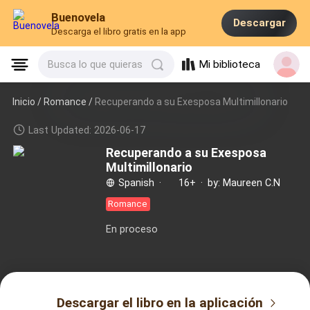
Buenovela
Descargar
Descarga el libro gratis en la app
Mi biblioteca
Busca lo que quieras
Inicio /
Romance
/
Recuperando a su Exesposa Multimillonario
Last Updated: 2026-06-17
Recuperando a su Exesposa
Multimillonario
Spanish
·
16+
·
by: Maureen C.N
Romance
En proceso
Descargar el libro en la aplicación