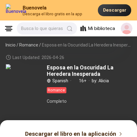
Buenovela
Descargar
Descarga el libro gratis en la app
Mi biblioteca
Busca lo que quieras
Inicio /
Romance
/
Esposa en la Oscuridad La Heredera Inesperada
Last Updated: 2026-04-26
Esposa en la Oscuridad La
Heredera Inesperada
Spanish
·
16+
·
by: Alicia
Romance
Completo
Descargar el libro en la aplicación