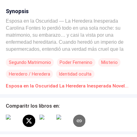
Synopsis
Esposa en la Oscuridad — La Heredera Inesperada
Carolina Fontes lo perdió todo en una sola noche: su
matrimonio, su embarazo… y casi la vista por una
enfermedad hereditaria. Cuando heredó un imperio de
supermercados, entendió una verdad más cruel que la
traición: nadie estaba dispuesto a protegerla. Solo
Segundo Matrimonio
Poder Femenino
Misterio
esperaban verla caer. Acorralada, aceptó un matrimonio
por contrato para sobrevivir. Él sabía perfectamente quién
Heredero / Heredera
Identidad oculta
era ella. Ella… nunca supo quién era él. Ni que
pertenecía a la familia que quería destruirla. Ni que, aun
CEO Femenina
Infidelidad
Matrimonio por Contrato
Esposa en la Oscuridad La Heredera Inesperada Novelas Online Descarga gratuita de PDF
así, la elegiría. Mientras todos la subestiman, Carolina
Verdad Oculta
decide jugar su propia partida: finge estar ciega… y
observa. Porque en medio de la oscuridad, alguien
Comparitr los libros en:
empieza a guiarla. Mensajes discretos. Advertencias
exactas. Una presencia que aparece siempre antes del
peligro. Alguien que la cuida… sin mostrarse. Pero la
verdad es más peligrosa que cualquier enemigo: el