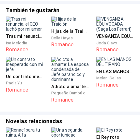
También te gustarán
Allí estaba Mauro.
Semi desnudo.
Hijas de la Traición
Tras mi renuncia, el CEO luchó por mi amor
VENGANZA EQUIVOCADA (Saga Los Ferrari)
Bella Hayes
Y sobre él, moviéndose con un descaro que le dio
Isa Melodía
Jeda Clavo
Romance
Romance
Romance
náuseas, estaba Sandy, su mejor amiga, la hermana
que la vida le había regalado sin sangre de por medio.
EN LAS MANOS DEL TIRANO
Las risas ahogadas, los gemidos, la piel contra piel…
Un contrato inesperado con mi jefe
Melani Seijas
todo se silenció de golpe.
Paola Yu
Romance
Adicto a amarte: La esposa condenada del Jefe paranoico y dominante
Romance
Pequeño Bambú de la Familia Gu
La habitación parecía congelada en un instante
Romance
grotesco.
Novelas relacionadas
Carolina sintió que el piso se hundía debajo de sus
pies.
El Rey roto