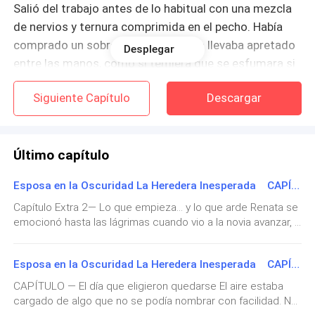
Salió del trabajo antes de lo habitual con una mezcla
de nervios y ternura comprimida en el pecho. Había
comprado un sobre color crema y lo llevaba apretado
Desplegar
entre las manos, como si temiera que se esfumara si
lo soltaba. Dentro estaba la sorpresa que había
Siguiente Capítulo
Descargar
soñado durante días:
estaba embarazada.
Último capítulo
Casi doce semanas.
Esposa en la Oscuridad La Heredera Inesperada CAPÍTULO Extra 2— Lo que empieza… y lo que arde
Un bebé que venía a iluminar lo que ella creía que eran
Capítulo Extra 2— Lo que empieza… y lo que arde Renata se
emocionó hasta las lágrimas cuando vio a la novia avanzar, y
simples distancias de pareja.
bajó la mirada de inmediato para que nadie lo notara. No era
debilidad. Era demasiado. Porque si veía esa imagen un
Imaginó cómo sería el momento: Mauro riendo
Esposa en la Oscuridad La Heredera Inesperada CAPÍTULO Extra — El día que eligieron quedarse
segundo más… se iba a poner a llorar y no estaba segura
incrédulo, tomándole el rostro con esas manos que
que su maquillaje fuera a prueba de agua como le dijeron.
CAPÍTULO — El día que eligieron quedarse El aire estaba
ella conocía de memoria, abrazándola como si no
Se acomodó mejor a su ahijado Lucien en brazos, sintiendo
cargado de algo que no se podía nombrar con facilidad. No
el peso tibio del bebé contra su pecho, ese calor pequeño
existiera nadie más en el mundo. Tal vez lloraría. Tal