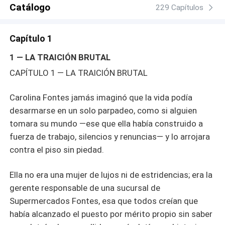
hombre que la sostuvo cuando todo se rompía, el que
Catálogo
229 Capítulos
protegió su embarazo cuando el mundo se volvía en su
contra… siempre fue el mismo hombre con el que
Capítulo 1
comparte su vida. Y cuando su hijo nace en medio del
caos —heredero de un imperio y también de la
1 — LA TRAICIÓN BRUTAL
enfermedad que amenaza con arrebatarle la vista—,
CAPÍTULO 1 — LA TRAICIÓN BRUTAL
Carolina deberá decidir en quién confiar… antes de que
la oscuridad vuelva a quitárselo todo. Porque hay amores
Carolina Fontes jamás imaginó que la vida podía
que no necesitan ser vistos… pero sí elegidos.
desarmarse en un solo parpadeo, como si alguien
tomara su mundo —ese que ella había construido a
fuerza de trabajo, silencios y renuncias— y lo arrojara
contra el piso sin piedad.
Ella no era una mujer de lujos ni de estridencias; era la
gerente responsable de una sucursal de
Supermercados Fontes, esa que todos creían que
había alcanzado el puesto por mérito propio sin saber