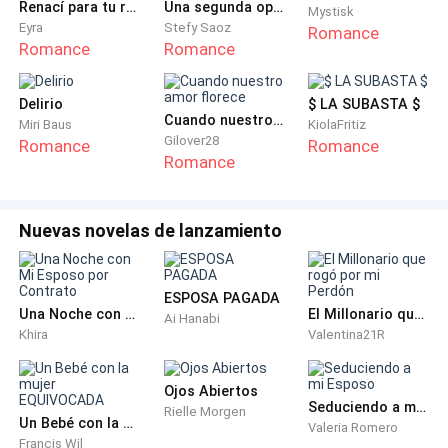
Renací para tu ruina, Alfa
Una segunda oportunidad
Mystisk
Sandy se detuvo.
Eyra
Stefy Saoz
Romance
Romance
Romance
Giró apenas el rostro.
Delirio
$ LA SUBASTA $
Sus ojos la reconocieron y, en vez de vergüenza,
Cuando nuestro amor florece
Miri Baus
KiolaFritiz
mostraron una chispa torva de miedo mezclado con
Gilover28
Romance
Romance
Romance
desafío, como si supiera que ese momento podía
destruirlo todo… pero ya había elegido su lado.
Nuevas novelas de lanzamiento
Mauro, pálido hasta la raíz del alma, la miró como si
ella fuera la intrusa.
ESPOSA PAGADA
Una Noche con Mi Esposo por Contrato
El Millonario que rogó por mi Perdón
—Carolina… —balbuceó, tironeando torpemente una
Ai Hanabi
Khira
Valentina21R
sábana para cubrirse—. Esto no… esto no es lo que
parece.
Ojos Abiertos
Seduciendo a mi Esposo
Rielle Morgen
Ella apoyó la mano en el marco de la puerta para no
Un Bebé con la mujer EQUIVOCADA
Valeria Romero
Francis Wil