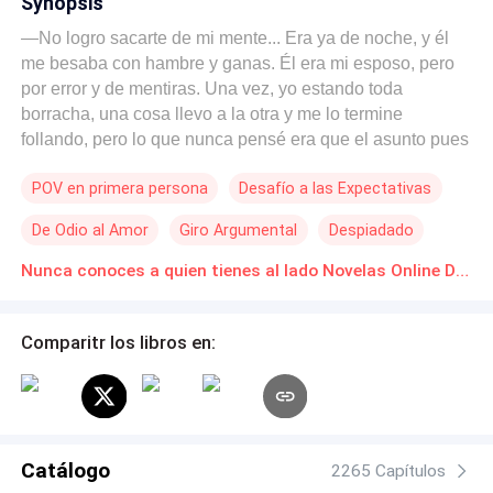
Synopsis
—No logro sacarte de mi mente... Era ya de noche, y él
me besaba con hambre y ganas. Él era mi esposo, pero
por error y de mentiras. Una vez, yo estando toda
borracha, una cosa llevo a la otra y me lo termine
follando, pero lo que nunca pensé era que el asunto pues
se me saliera de las manos. Entonces yo, una señorita de
POV en primera persona
Desafío a las Expectativas
la alta alcurnia, no tuve más remedio que permitir que
dicho arruinado se casara conmigo y se convirtiera en mi
De Odio al Amor
Giro Argumental
Despiadado
esposo. Debido a la mucha insatisfacción q ue yo sentía
y a mi nulo deseo de estar con él, me encargue de
Nunca conoces a quien tienes al lado Novelas Online Descarga gratuita de PDF
hacerle la vida de cuadritos, entonces lo humillé, abusé
de él, le di cachetadas, puños y patadas, y me aguanto
Comparitr los libros en:
cuanto regaño o insulto se me saliera, pero él en cambio
pacientemente nunca se enojó, y siempre mantuvo hacia
mí una actitud dócil y gentil Pero algo en mi corazón fue
cambiando con el tiempo, y justo cuando poco a poco me
fui enamorando de él, me pidió el divorcio. Al parecer ese
Catálogo
joven gentil y lleno de virtudes del pasado de repente se
2265 Capítulos