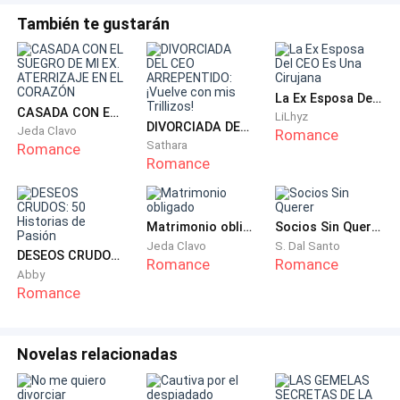
También te gustarán
Él se levantó rápidamente y fue a traerme agua. Fue
bastante considerado, sabía que sentía frio por lo que
me trajo un vaso de agua tibia.
La Ex Esposa Del CEO Es Una Cirujana
CASADA CON EL SUEGRO DE MI EX. ATERRIZAJE EN EL CORAZÓN
LiLhyz
DIVORCIADA DEL CEO ARREPENTIDO: ¡Vuelve con mis Trillizos!
Jeda Clavo
Pero aquella noche, no sé qué me dio y de tan solo
Romance
Sathara
Romance
recordar cómo se aprovechó de mí después de
Romance
aquella reunión encendió mi ira nuevamente. Le arrojé
toda el agua en la cara.
Matrimonio obligado
Socios Sin Querer
Jeda Clavo
S. Dal Santo
Aun así, no mostró enojo hacia mí. Se limitó a ir al
DESEOS CRUDOS: 50 Historias de Pasión
Romance
Romance
baño en silencio a cambiarse la ropa húmeda.
Abby
Romance
Al verlo marcharse en silencio, sentí algo de
remordimiento, siendo honesta. Aunque, de solo
Novelas relacionadas
recordar cómo había arruinado mi vida, esa culpa
desapareció al instante.