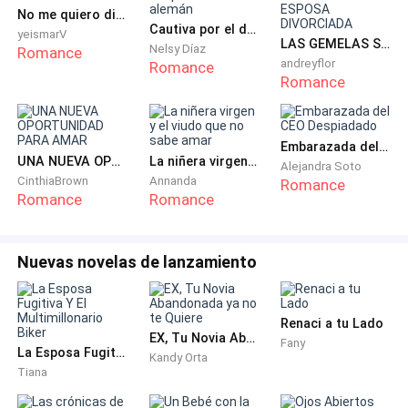
No me quiero divorciar
Así fueron pasando los años, en total tres, en los que
Cautiva por el despiadado alemán
yeismarV
LAS GEMELAS SECRETAS DE LA ESPOSA DIVORCIADA
Nelsy Díaz
Romance
lo humillé y lo traté como una mierda.
andreyflor
Romance
Romance
Sin embargo, la vida dio muchas vueltas en esos tres
años. Por ejemplo, mi familia cayó en la pobreza y se
declaró en bancarrota. También, por esos azares del
Embarazada del CEO Despiadado
UNA NUEVA OPORTUNIDAD PARA AMAR
La niñera virgen y el viudo que no sabe amar
Alejandra Soto
corazón que a veces una no entiende, yo comencé a
CinthiaBrown
Annanda
Romance
sentir algo por él. O, también, por ejemplo... él me pidió
Romance
Romance
el divorcio.
Nuevas novelas de lanzamiento
Cuando me entregó los papeles del divorcio, el muy
descarado me dijo que su primer amor había vuelto a
su vida, y era su deseo estar con ella.
Renaci a tu Lado
EX, Tu Novia Abandonada ya no te Quiere
Fany
La Esposa Fugitiva Y El Multimillonario Biker
Debo admitir que, en ese momento, esa noticia me
Kandy Orta
Tiana
cayó como un baldado de agua fría, y todo lo que
alguna vez planeé se desmoronó.