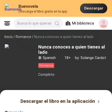
Buenovela
Descargar
Descarga el libro gratis en la app
Mi biblioteca
Busca lo que quieras
Inicio /
Romance
/
Nunca conoces a quien tienes al lado
Nunca conoces a quien tienes al
lado
Spanish
·
18+
·
by: Solange Cardot
Romance
Completo
Descargar el libro en la aplicación