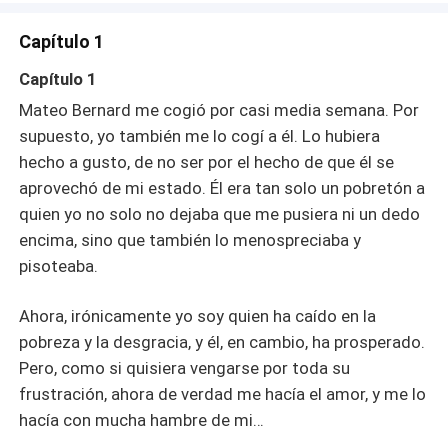
convertía, en un hombre calculador a quien yo quizás no
conocía. Mas, sin embargo, y por las vueltas que da la
Capítulo 1
vida, mi familia paso de la abundancia a la escasez, pero
a él eso no le importo y estuvo allí para socorrerme, el
Capítulo 1
marido virtuoso aquí alguna vez pisé y traté como mierda,
Mateo Bernard me cogió por casi media semana. Por
se convirtió en mi único apoyo.
supuesto, yo también me lo cogí a él. Lo hubiera
hecho a gusto, de no ser por el hecho de que él se
aprovechó de mi estado. Él era tan solo un pobretón a
quien yo no solo no dejaba que me pusiera ni un dedo
encima, sino que también lo menospreciaba y
pisoteaba.
Ahora, irónicamente yo soy quien ha caído en la
pobreza y la desgracia, y él, en cambio, ha prosperado.
Pero, como si quisiera vengarse por toda su
frustración, ahora de verdad me hacía el amor, y me lo
hacía con mucha hambre de mi…