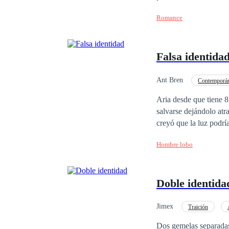
ella decide escapar de 
Romance
dificultades, mentiras 
Falsa identida
Ant Bren
Contemporá
Aria desde que tiene 8 años de
salvarse dejándolo atr
creyó que la luz podrí
Hombre lobo
Doble identida
Jimex
Traición
Pasión
Heredero 
Dos gemelas separadas 