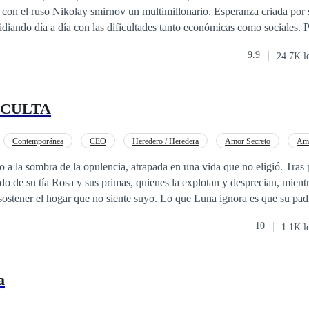
 con el ruso Nikolay smirnov un multimillonario. Esperanza criada por 
diando día a día con las dificultades tanto económicas como sociales. P
te cuando tienen que intercambiar identidades debido a que el ruso ex
9.9
24.7K l
inación un vitro, debido a que Nikolay la aborrece tanto que no soporta
ede brindar, por que guardo el secreto al casarse que es estéril. Ahí es
mela, ocasionando que Nikolay se debata entre su odio visceral contra e
OCULTA
esposa sustituta, aunque frente a todo pronóstico es inevitable rendirse a
Contemporánea
CEO
Heredero / Heredera
Amor Secreto
Amo
 a la sombra de la opulencia, atrapada en una vida que no eligió. Tras 
do de su tía Rosa y sus primas, quienes la explotan y desprecian, mientra
sostener el hogar que no siente suyo. Lo que Luna ignora es que su pad
 millonaria que fue arrebatada con engaños. Alessandro Moretti, un poderoso
10
1.1K l
leva una vida aparentemente perfecta, pero vive bajo la constante presión
ebe casarse y sentar cabeza. Su camino se cruza con el de Luna de mane
e un asalto en una noche crucial. Intrigado por la misteriosa mujer que l
a
stigar más sobre ella, sin saber que está a punto de desenterrar un pasa