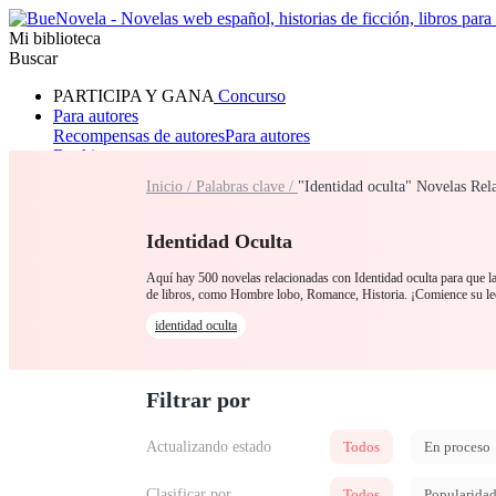
Mi biblioteca
Buscar
PARTICIPA Y GANA
Concurso
Para autores
Recompensas de autores
Para autores
Ranking
Navegar
Inicio /
Palabras clave /
"Identidad oculta" Novelas Rel
Novelas
Cuentos Cortos
Todos
Romance
Hombre lobo
Mafia
Sistema
Fantasía
Urbano
LG
Identidad Oculta
Aquí hay 500 novelas relacionadas con Identidad oculta para que las
de libros, como Hombre lobo, Romance, Historia. ¡Comience su le
identidad oculta
Filtrar por
Actualizando estado
Todos
En proceso
Clasificar por
Todos
Popularida