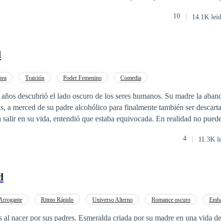
esa vida llena de lujos y perfección, para enfrentarse al mundo exterior,
10
14.1K leí
y traición.
d
nea
Traición
Poder Femenino
Comedia
scubrió el lado oscuro de los seres humanos. Su madre la abandonó, eligió
as, a merced de su padre alcohólico para finalmente también ser descart
a salir en su vida, entendió que estaba equivocada. En realidad no puede
nadie, ella sabe que pronto será desechada. Entonces, ¿Quién salvo salvo su vida?.
4
11.3K l
d
Arrogante
Ritmo Rápido
Universo Alterno
Romance oscuro
Emba
/ Heredera
al nacer por sus padres. Esmeralda criada por su madre en una vida de