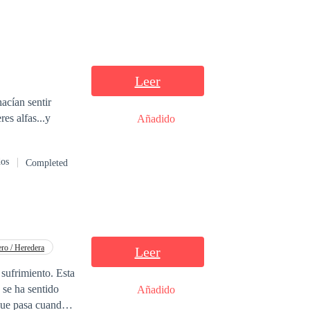
Leer
acían sentir
es alfas...y
Añadido
dos
Completed
ro / Heredera
Leer
 sufrimiento. Esta
 se ha sentido
Añadido
 que pasa cuando