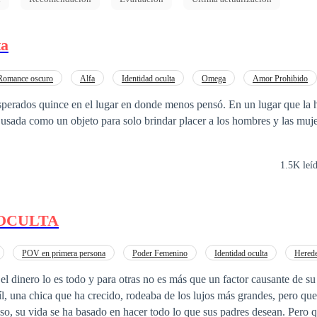
ta
Romance oscuro
Alfa
Identidad oculta
Omega
Amor Prohibido
sperados quince en el lugar en donde menos pensó. En un lugar que la h
 usada como un objeto para solo brindar placer a los hombres y las mujer
1.5K leí
OCULTA
POV en primera persona
Poder Femenino
Identidad oculta
Herede
Matrimonio por Contrato
Contemporánea
el dinero lo es todo y para otras no es más que un factor causante de su
aíl, una chica que ha crecido, rodeaba de los lujos más grandes, pero que
eso, su vida se ha basado en hacer todo lo que sus padres desean. Pero