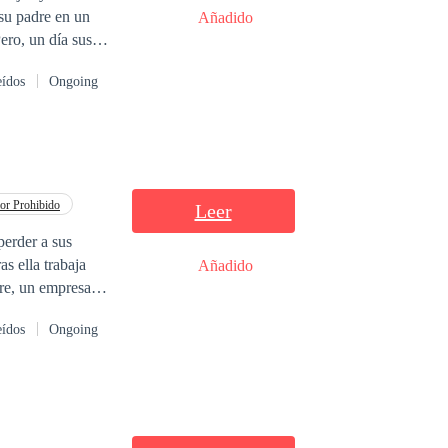
su padre en un
Añadido
ero, un día sus
ige un heredero
eídos
Ongoing
 ni tocarla, pero
 cuando esperanza
l nuevo interés y
 sus lascivias.
r Prohibido
Leer
perder a sus
s ella trabaja
Añadido
re, un empresario
eídos
Ongoing
 de su padre,
ra inesperada,
o ayudó,
do lleno de