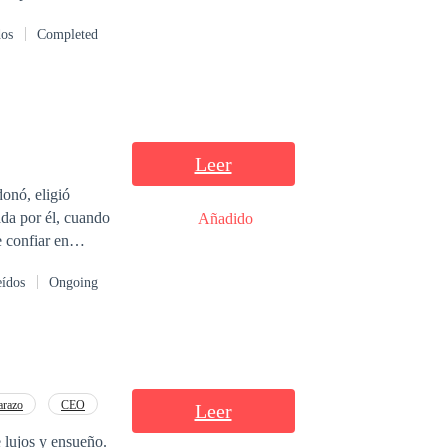
 ese lleno de
dos
Completed
Leer
ada por él, cuando
Añadido
 confiar en
eídos
Ongoing
razo
CEO
Leer
 lujos y ensueño.