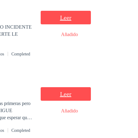
 la verdad
en la oscuridad
Leer
O INCIDENTE
ERTE LE
Añadido
dos
Completed
Leer
as primeras pero
 "SIGUE
Añadido
la baba. —
dos
Completed
 elimina cuando