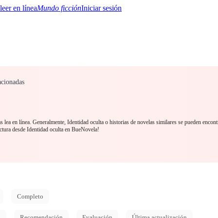
Mundo ficción
Iniciar sesión
acionadas
BTQ+
YA/TEEN
Paranormal
Misterio/Thriller
Oriental
Juegos
Historia
MM
 lea en línea. Generalmente, Identidad oculta o historias de novelas similares se pueden encont
ctura desde Identidad oculta en BueNovela!
Completo
d
Recomendación
Evaluación
Última actualización