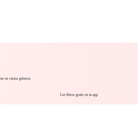
 Romance
Sci-Fi
Guerra
Otros
rar en varios géneros
Lee libros gratis en la app