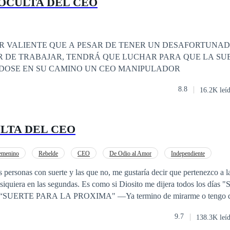
OCULTA DEL CEO
 va a cambiar todo lo que cree saber sobre su propia vida. Y que cuando
dad siempre explota, va a tener que decidir si el amor que construyeron 
razado de conserje con manos que arreglan más
ER VALIENTE QUE A PESAR DE TENER UN DESAFORTUNAD
R DE TRABAJAR, TENDRÁ QUE LUCHAR PARA QUE LA SU
 apretar el libro hasta que te duelan los dedos. Secretos que duelen más que
DOSE EN SU CAMINO UN CEO MANIPULADOR
abas asegurarte de que pasó, lo que creíste que pasó.)
8.8
16.2K leí
ULTA DEL CEO
emenino
Rebelde
CEO
De Odio al Amor
Independiente
a
Diferencia de Edad
Ritmo Rápido
Matrimonio por Contrato
as personas con suerte y las que no, me gustaría decir que pertenezco a l
ni siquiera en las segundas. Es como si Diosito me dijera todos los días
ROXIMA" —Ya termino de mirarme o tengo que esperar que
nda mis preguntas señorita, o mejor aún debo pasarle una charolita para 
9.7
138.3K leí
timo, pero es tan arrogante que todo lo que tiene de bueno y sabroso, lo