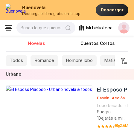
Buenovela
Descargar
Descarga el libro gratis en la app
Mi biblioteca
Busca lo que quieras
Novelas
Cuentos Cortos
Todos
Romance
Hombre lobo
Mafia
Si
Urbano
El Esposo Pia
Pasión
Acción
Lobo besador del c
Contemporánea
Suegra:
"Dejarás a mi
hija
2.6M
9
inmediatament