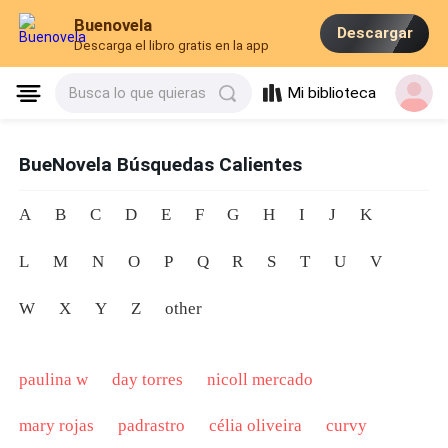
Buenovela
Descargar
Descarga el libro gratis en la app
Mi biblioteca
Busca lo que quieras
BueNovela Búsquedas Calientes
A
B
C
D
E
F
G
H
I
J
K
L
M
N
O
P
Q
R
S
T
U
V
W
X
Y
Z
other
paulina w
day torres
nicoll mercado
mary rojas
padrastro
célia oliveira
curvy