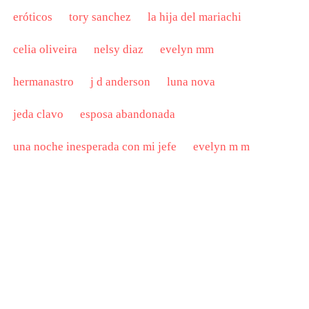
eróticos
tory sanchez
la hija del mariachi
celia oliveira
nelsy diaz
evelyn mm
hermanastro
j d anderson
luna nova
jeda clavo
esposa abandonada
una noche inesperada con mi jefe
evelyn m m