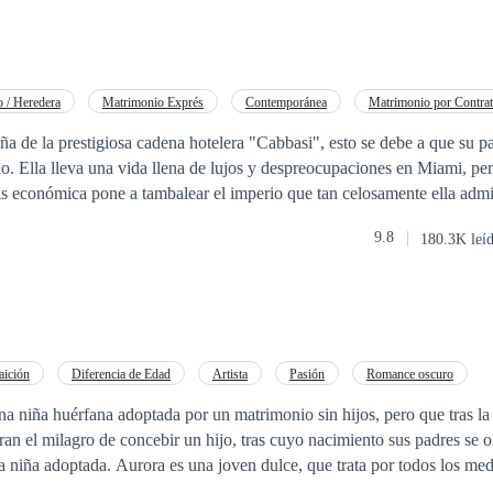
 / Heredera
Matrimonio Exprés
Contemporánea
Matrimonio por Contra
Comedia
Poder Femenino
a de la prestigiosa cadena hotelera "Cabbasi", esto se debe a que su pad
o. Ella lleva una vida llena de lujos y despreocupaciones en Miami, pe
 económica pone a tambalear el imperio que tan celosamente ella administra. 
la que se encuentra la empresa y la necesidad de una inyección de capital
9.8
180.3K leí
una herencia que hasta ese momento Kaie había ignorado por completo, 
Lo que ella ignora, son las exigencias que impuso su abuelo para cobra
 tener un hijo en un plazo de dos años. ¿Qué es lo que sucederá cuando una
 ni en el casamiento se encuentre con estas exigencias? ¿Podrá la urgencia por
¿Encontrara a su "victima" perfecta para que esto sea solo un
aición
Diferencia de Edad
Artista
Pasión
Romance oscuro
encontrar el verdadero amor para que sea un matrimonio "legitimo"? LA
Rechazo
Independiente
Agente
 una niña huérfana adoptada por un matrimonio sin hijos, pero que tras la
TAL O PARCIAL DE ESTE MATERIAL QUEDA PROHIBIDA.
lagro de concebir un hijo, tras cuyo nacimiento sus padres se olvidan de su otra
ESTA REGISTRADA EN SAFE CREATIVE . Copyright ©2007054669151
lce, que trata por todos los medios, ganarse el
de sus padres y familia, más por algún motivo fuera de su comprensión n