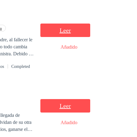
to
Leer
re, al fallecer le
ro todo cambia
Añadido
Debido a
 urgente, ella se
dos
Completed
la de su fallecido
r esta exuberante
Leer
 llegada de
 LA HISTORIA
Añadido
o lo logra; su