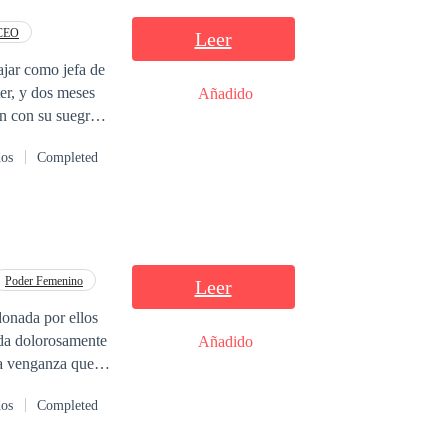
eto antes de que
CEO
Leer
ajar como jefa de
er, y dos meses
Añadido
n con su suegra,
ndres, para estar
dos
Completed
le pidió el
un hombre para esa
do a la noche con
entidad, la de su
ra él. Ella era
Poder Femenino
Leer
donada por ellos
Añadido
la venganza que
dos
Completed