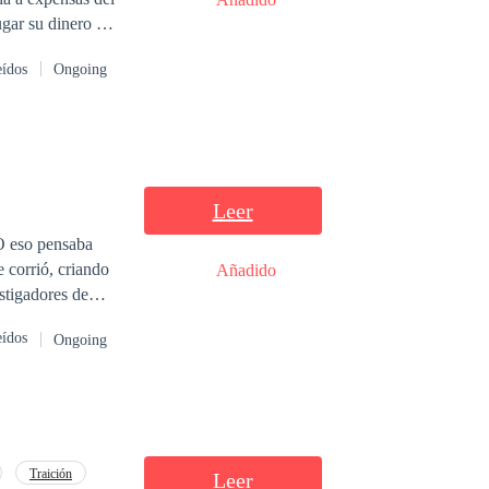
ugar su dinero en
la empresa de la
eídos
Ongoing
arpeta negra —
tanar, su
Leer
O eso pensaba
Añadido
stigadores de
eídos
Ongoing
engarse. Isla
la proximidad
imposible que la
 a Isla de un
Traición
Leer