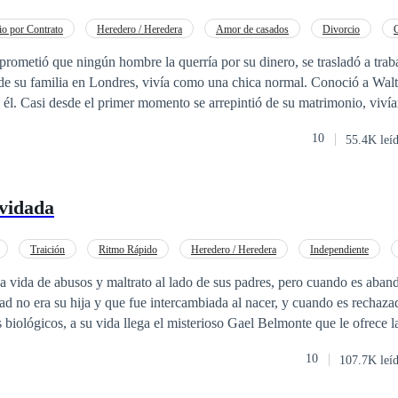
r es el único factor que no se puede calcular. ¿Podrán mantener el secr
do?
o por Contrato
Heredero / Heredera
Amor de casados
Divorcio
poránea
Ritmo Rápido
 prometió que ningún hombre la querría por su dinero, se trasladó a trab
 de su familia en Londres, vivía como una chica normal. Conoció a Walt
 él. Casi desde el primer momento se arrepintió de su matrimonio, vivía
ara colmo, su mellizo, Roy trasladó la sede central del grupo Miller, a Lo
10
55.4K leí
talló el día que, sorprendido a su marido en una fiesta con dos mujeres, 
l, donde acabo con todas las botellas del bar de su habitación, y pidió 
a, salió a buscar a su acompañante, y se equivocó de habitación, pasan
lvidada
F.P. Global multinacional, que la
o de un amigo, a la mañana siguiente ella huyó dejando su tarjeta de id
sí que tomo una decisión, sólo había una única compensación posible pa
Traición
Ritmo Rápido
Heredero / Heredera
Independiente
onio por Contrato
a vida de abusos y maltrato al lado de sus padres, pero cuando es aban
er, y cuando es rechazada dolorosamente
 biológicos, a su vida llega el misterioso Gael Belmonte que le ofrece 
ugar en su
10
107.7K leí
lemente los sentimientos comienzan a aparecer,
El gusto extraño y culposo por Caleb o la fuerza erótica de Gael? Muchas