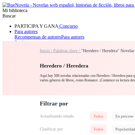
Mi biblioteca
Buscar
PARTICIPA Y GANA
Concurso
Para autores
Recompensas de autores
Para autores
Ranking
Navegar
Inicio /
Palabras clave /
"Heredero / Heredera" Novelas
Novelas
Cuentos Cortos
Todos
Romance
Hombre lobo
Mafia
Sistema
Fantasía
Urbano
LG
Heredero / Heredera
Aquí hay 500 novelas relacionadas con Heredero / Heredera para que
varios géneros de libros, como Romance. ¡Comience su lectura d
Filtrar por
Actualizando estado
Todos
En proceso
Clasificar por
Todos
Popularida