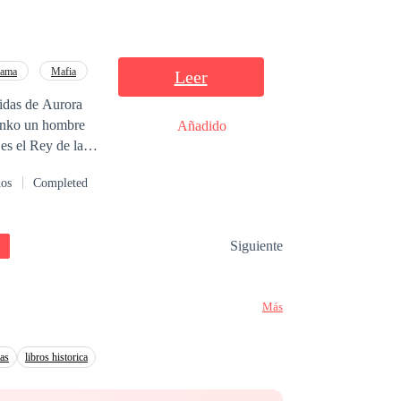
ama
Mafia
Leer
vidas de Aurora
Danko un hombre
Añadido
dos
Completed
olento, Para
 nunca creyó
Siguiente
arán con las
xivo Alice Carson
Más
uir a cada mujer
tas
libros historica