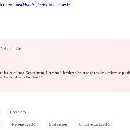
Mundo ficción
Iniciar sesión
 Relacionadas
BTQ+
YA/TEEN
Paranormal
Misterio/Thriller
Oriental
Juegos
Historia
MM
 las lea en línea. Generalmente, Heredero / Heredera o historias de novelas similares se pued
esde La Heredera en BueNovela!
Completo
d
Recomendación
Evaluación
Última actualización