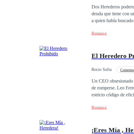
¡quemarlo todo y luch
Dos Herederos poderosos que irradi
deuda que tiene con un
a quien había buscado por mucho tiempo. Ahora, no solo t
la herencia familiar, 
Romance
aparece frente a la puerta de la mansión Lewis. 
aléjate de 
El Heredero P
Rocio Sofia
Contempo
Un CEO obsesionado con
de romperse. Leo Ferre
estricto código de efic
escándalo familiar, Le
Romance
su brillante y reservad
enamorada del hombre 
amenazan con destruir l
¡Eres Mía , He
se ha convertido en su