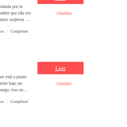
saber que ella era
Añadido
s la misma que se
dos
Completed
Leer
ue está a punto
perio bajo un
Añadido
bargo, tras un
ión: Valeria Soto,
dos
Completed
o propio: está
despiadada
nte la mujer que
eo y Valeria