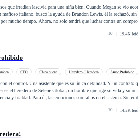
ar!
an lascivia para una niña bien. Cuando Megan se vio acorralada por la
 mafioso italiano, buscó la ayuda de Brandon Lewis, él la rechazó, sin 
endrá que luchar contra un compromiso sorpresa por
y que la misma mujer que odió desde el primer momento en que la vio, e
10
19.4K leí
—¿Crees que puedes provocarme sin consecuencias? —Solo
mí. —Demasiado tarde, ahora eres mía.
rohibido
ránea
CEO
Chica buena
Heredero / Heredera
Amor Prohibido
 el control. Una asistente que es su única debilidad. Y un contrato q
r es el heredero de Selene Global, un hombre que rige su vida y su im
iencia y frialdad. Para él, las emociones son fallos en el sistema. Sin em
o se ve obligado a imponer una regla de silencio sobre su única distracc
10
14.2K leí
a secretaria ejecutiva. Valeria conoce todos sus secretos, pero guarda un
de hielo. Cuando una trampa corporativa y la ambición de una prima 
a reputación de Leo, él deberá decidir si protege su linaje o se rinde a
redera!
 verdadera prioridad. En un mundo de apariencias, lujos y traiciones, L