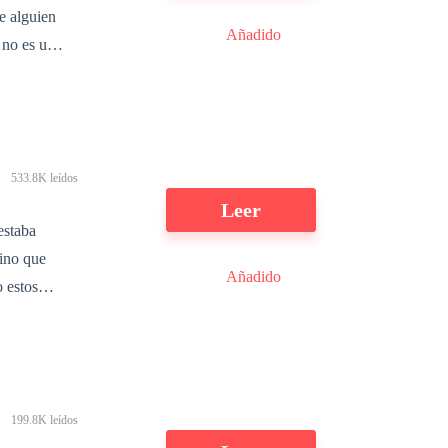
e alguien
Más
Añadido
 no es un
 debo con
emonio que
 buscando a
la
do me
spuesto a
como
ctamente…
533.8K leídos
Leer
estaba
ra ser su
sino que
juego, en
Añadido
o estos
".Tres años
er con la
lla, Odell
ento, ese
199.8K leídos