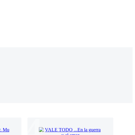
 Romance
Sci-Fi
Guerra
Otros
4