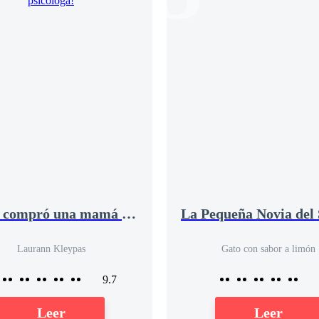
¡Papá compró una mamá psicóloga!
Laurann Kleypas
Gato con sabor a limón
9.7
Leer
Leer