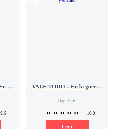
La Pequeña Novia del Sr. Mu
VALE TODO ...En la guerra y el amor
Day Torres
9.6
10.0
Leer