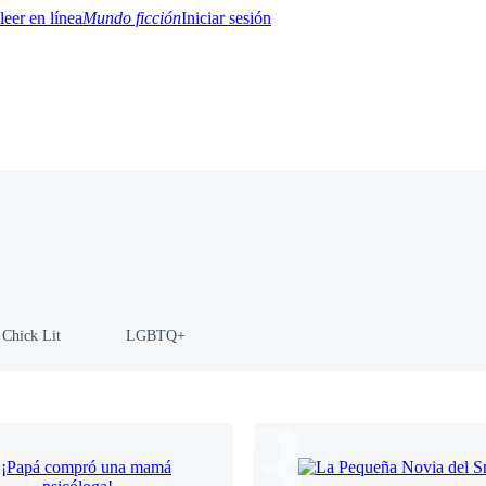
Mundo ficción
Iniciar sesión
BTQ+
YA/TEEN
Paranormal
Misterio/Thriller
Oriental
Juegos
Historia
MM
Chick Lit
LGBTQ+
3