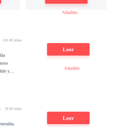
Añadido
101.0K leídos
Leer
lia
ntoso
Añadido
ilde y
por su
 mundial de
usurró con
e he
o
59.3K leídos
una sonrisa
Leer
ulpa,
meralda,
gó con ira