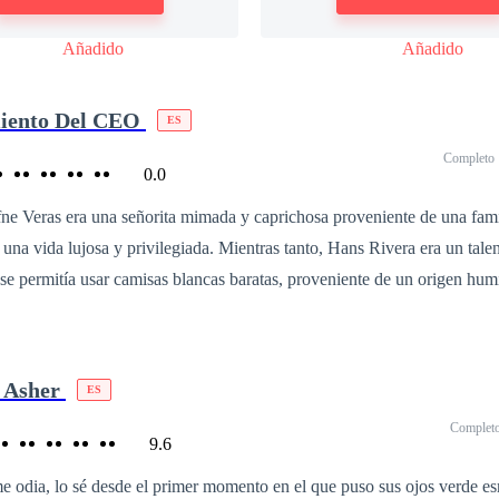
Añadido
Añadido
miento Del CEO
ES
Completo
0.0
ne Veras era una señorita mimada y caprichosa proveniente de una fami
 una vida lujosa y privilegiada. Mientras tanto, Hans Rivera era un tale
 se permitía usar camisas blancas baratas, proveniente de un origen hum
s después, Dafne se convirtió en una madre soltera que luchaba día a día 
tras que Hans se había convertido en una figura prominente en la lista
 Forbes, destacando por su elegancia y nobleza.En su reencuentro, él s
e Asher
ES
 oído, con los ojos enrojecidos: —Dafne Veras, gracias a tu traición, m
Complet
 soy hoy. Ella levantó la cabeza para contener las lágrimas, mostrando 
9.6
a: —Entonces, señor Rivera, deberías agradecerme. Si no fuera por mi c
 odia, lo sé desde el primer momento en el que puso sus ojos verde es
l pobre chico de antes!Después, Hans la acorraló en un rincón, la interro