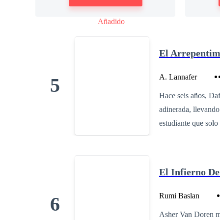
Añadido
El Arrepenti
A. Lannafer
5
Hace seis años, Daf
adinerada, llevando
estudiante que solo
solitario. Seis año
supervivencia, mien
multimillonarios de
El Infierno D
odio profundo en su
convertido en quien
Rumi Baslan
6
brillante y decidid
Asher Van Doren me
¡seguirías siendo e