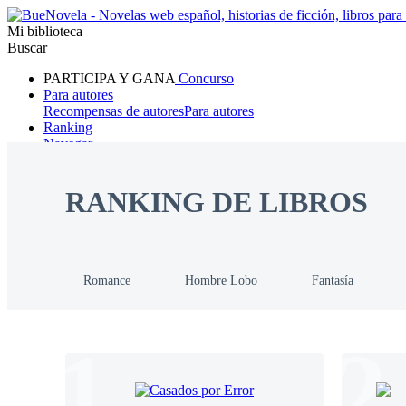
Mi biblioteca
Buscar
PARTICIPA Y GANA
Concurso
Para autores
Recompensas de autores
Para autores
Ranking
Navegar
Novelas
Cuentos Cortos
Todos
Romance
Hombre lobo
Mafia
Sistema
Fantasía
Urbano
LG
RANKING DE LIBROS
Romance
Hombre Lobo
Fantasía
1
2