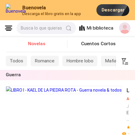
Buenovela
Descargar
Descarga el libro gratis en la app
Mi biblioteca
Busca lo que quieras
Novelas
Cuentos Cortos
Todos
Romance
Hombre lobo
Mafia
Si
Guerra
Acc
Joe
Aven
E
Con
n
l
o
1