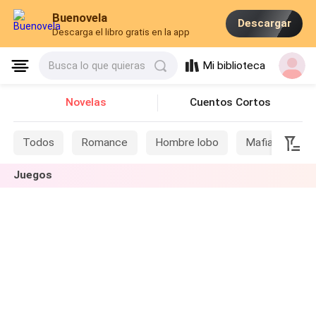
Buenovela
Descargar
Descarga el libro gratis en la app
Mi biblioteca
Busca lo que quieras
Novelas
Cuentos Cortos
Todos
Romance
Hombre lobo
Mafia
Si
Juegos