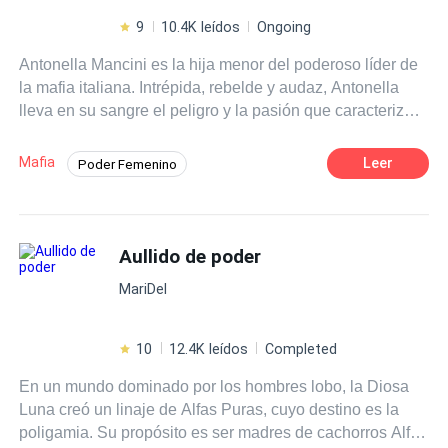
9
10.4K leídos
Ongoing
Antonella Mancini es la hija menor del poderoso líder de
la mafia italiana. Intrépida, rebelde y audaz, Antonella
lleva en su sangre el peligro y la pasión que caracterizan
a su padre. Sin embargo, sus padres, conscientes de los
riesgos del mundo en el que viven, hacen todo lo posible
Mafia
Leer
Poder Femenino
por mantenerla alejada de esa oscuridad. Desde
POV en primera persona
Romance oscuro
pequeña, Antonella es enviada a un estricto internado de
monjas, pero su espíritu indomable siempre encuentra la
Rebelde
Independiente
Chica mala
manera de desobedecer y causar problemas. Tercer libro
Aullido de poder
Diferencia de Edad
Venganza
de la saga “Legado de Sangre”
De Odio al Amor
MariDel
10
12.4K leídos
Completed
En un mundo dominado por los hombres lobo, la Diosa
Luna creó un linaje de Alfas Puras, cuyo destino es la
poligamia. Su propósito es ser madres de cachorros Alfas