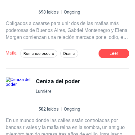
no puede permitirse tener.
698 leídos
Ongoing
Obligados a casarse para unir dos de las mafias más
poderosas de Buenos Aires, Gabriel Montenegro y Elena
Morgan comienzan una relación marcada por el odio, el
orgullo y una atracción imposible de controlar. Gabriel es
frío, dominante y peligroso. Elena, rebelde, inteligente y
Mafia
Leer
Romance oscuro
Drama
difícil de someter. Lo que empieza como un simple
POV en tercera persona
acuerdo termina convirtiéndose en una guerra emocional
llena de celos, traiciones y deseo. Pero cuando Gabriel
Hombre arrepentido
rompe a Elena con una traición imperdonable, ella
Ceniza del poder
Protagonista femenina fuerte
desaparece… y regresa convertida en una mujer mucho
Familia adinerada
Infidelidad
Lumière
más fría y calculadora, decidida a destruirlo lentamente.
Ahora, Gabriel tendrá que enfrentarse a algo mucho más
Diferencia de Edad
peligroso que sus enemigos: La mujer que perdió.
582 leídos
Ongoing
Matrimonio por Contrato
En un mundo donde las calles están controladas por
bandas rivales y la mafia reina en la sombra, un antiguo
miembro temido regresa tras años de exilio. Impulsado