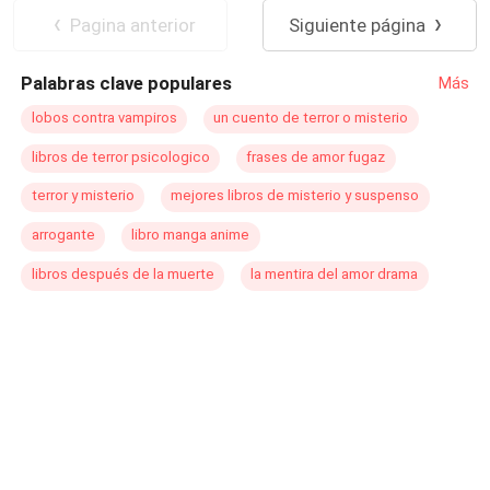
esfumándose en un mundo que se ponía de cabezas,
Pagina anterior
Siguiente página
Samantha debe ser fuerte y luchar para pasar inadvertida
pues esa será la única forma de resguardar a su familia y
Palabras clave populares
Más
a ella misma de aquellos que se hacen llamar sus
amigos y protectores.
lobos contra vampiros
un cuento de terror o misterio
libros de terror psicologico
frases de amor fugaz
terror y misterio
mejores libros de misterio y suspenso
arrogante
libro manga anime
libros después de la muerte
la mentira del amor drama