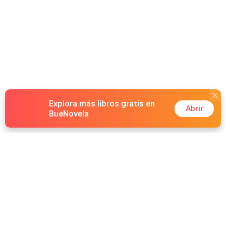
Explora más libros gratis en
Abrir
BueNovela
Hot Genres
Romance
Recursos
Hombre lobo