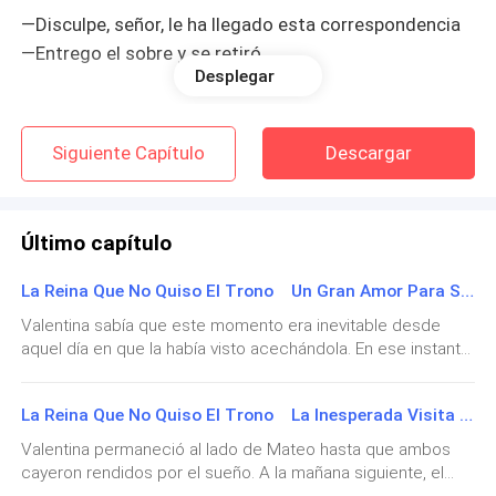
—Disculpe, señor, le ha llegado esta correspondencia
—Entrego el sobre y se retiró.
Desplegar
Siguiente Capítulo
Descargar
Al leer la carta de agradecimiento de la donación a la
Organización Benéfica Antipandillas, Adame
asintió con
una sonrisa y le dijo:
Último capítulo
La Reina Que No Quiso El Trono Un Gran Amor Para Siempre.
Valentina sabía que este momento era inevitable desde
—Hiciste una donación—asintió con una sonrisa
aquel día en que la había visto acechándola. En ese instante,
mientras la observaba —Siempre llevándome la
Mateo, con los ojos llenos de incredulidad, preguntó: —
contraria.
Abuela, ¿qué haces aquí? —Querido nieto, ¿por qué me han
La Reina Que No Quiso El Trono La Inesperada Visita De La Abuela De Mateo.
prohibido la entrada a tu casa? Yo solo estaba muy
preocupada por ti. Cuando supe que estabas en el hospital,
Valentina permaneció al lado de Mateo hasta que ambos
quise verte, pero esperé a que salieras para poder
cayeron rendidos por el sueño. A la mañana siguiente, el
abrazarte. ¿Por qué me haces esto? —dijo con una voz
Valentina suspiro y murmuro en voz baja: