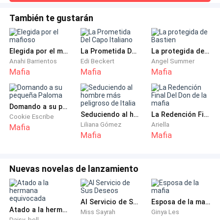
camilla y se lo llevaron de inmediato al interior del hospital.
burla!
Valentina intentó seguirlos, pero la detuvieron. Así que en
También te gustarán
ese instante comenzó a frotarse las manos con angustia
mientras su mirada vagaba por todas partes, consumida por
el pánico. De pronto, d
Elegida por el mafioso
La Prometida Del Capo Italiano
La protegida de Bastien
Valentina se acurrucó a su padre y le suplicó:
Anahi Barrientos
Edi Beckert
Angel Summer
Mafia
Mafia
Mafia
Domando a su pequeña Paloma
—Papá… ¡Juro que seguí el protocolo! No sé qué
Seduciendo al hombre más peligroso de Italia
La Redención Final Del Don de la mafia
Cookie Escribe
sucedió. De verdad hice la donación de manera
Liliana Gómez
Ariella
Mafia
anónima.
Mafia
Mafia
Nuevas novelas de lanzamiento
Mientras él la abrazó con ternura, le dio un beso en su
frente y dijo:
Al Servicio de Sus Deseos
Esposa de la mafia
Atado a la hermana equivocada
Miss Sayrah
Ginya Les
Daisy_bell