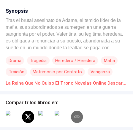
Synopsis
Tras el brutal asesinato de Adame, el temido líder de la
mafia, sus subordinados se sumergen en una guerra
sangrienta por el poder. Valentina, su legítima heredera,
es obligada a renunciar a su puesto, abandonada a su
suerte en un mundo donde la lealtad se paga con
traición. Justo cuando cree haberlo perdido todo, resurge
Drama
Tragedia
Heredero / Heredera
Mafia
en su vida Mateo, el amor prohibido de su infancia. Él
jura protegerla, demostrándole que no está sola... pero el
Traición
Matrimonio por Contrato
Venganza
hombre que regresa de las sombras no es el mismo que
ella recordaba. Un secreto enterrado por años amenaza
La Reina Que No Quiso El Trono Novelas Online Descarga gratuita de PDF
con destruirlos: Mateo oculta una venganza que podría
consumir incluso su amor por Valentina. ¿Hasta dónde
Comparitr los libros en:
llegará para destruir la organización que su padre alguna
vez lideró? ¿Elegirá el amor... o la sangre?