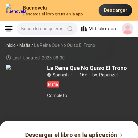
Buenovela
Descargar
Descarga el libro gratis en la app
Mi biblioteca
Busca lo que quieras
Inicio /
Mafia
/
La Reina Que No Quiso El Trono
Last Updated: 2025-08-30
La Reina Que No Quiso El Trono
Spanish
·
16+
·
by: Rapunzel
Mafia
Completo
Descargar el libro en la aplicación