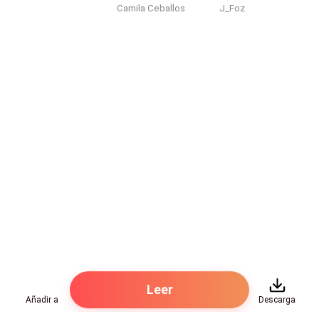
Camila Ceballos
J_Foz
El helicóptero rugió sobre el cielo roto, agitando el
humo espeso, levantando pétalos muertos, tierra y
cenizas. El fuego en la pérgola ardía como un mal
presagio. Dante caminaba entre cadáveres y ruinas,
con los ojos clavados en ella. En su sol.
Dos hombres la sujetaron con violencia. Nikolai abrió
la puerta del helicóptero, sonriendo como un maldito
demonio.
Dante ya no pensaba. Solo rugía.
—¡Suelta a mi mujer, hijo de puta!
Su voz se quebró. Feroz. Rota. Dolorosa.
Leer
Añadir a
Descarga
Entonces la vio.