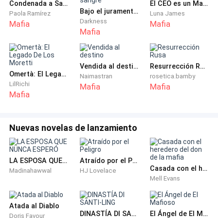
—¡Llévame! ¡Hazme m****a si quieres! ¡Pero a ella no!
Condenada a Santino
El CEO es un Mafioso
Bajo el juramento de sangre
Paola Ramírez
Luna James
Darkness
Mafia
Mafia
Nikolai lo miró con deleite. No burla. No desprecio.
Mafia
Placer enfermo.
Vendida al destino
Resurrección Rusa
Omertà: El Legado De Los Moretti
—¿A ti? —soltó una risa seca—. ¿Qué placer me daría
Naimastran
rosetica.bamby
LilRichi
Mafia
Mafia
hacerte a ti, lo que quiero hacerle a ella? —Y le pasó la
Mafia
lengua por la cara a ella.
Dante crujió los puños. Duro. Sentía los huesos. Dio
Nuevas novelas de lanzamiento
otro paso.
LA ESPOSA QUE NUNCA ESPERÓ
Atraído por el Peligro
Nikolai movió el arma. Más presión contra su cabeza.
Casada con el heredero del don de la mafia
Madinahawwal
HJ Lovelace
Mell Evans
—Ni un centímetro más —gruñó.
Atada al Diablo
—¡Maldito seas! —bramó Dante, pero se detuvo.
DINASTÍA DI SANTI-LING
El Ángel de El Mafioso
Doris Favour