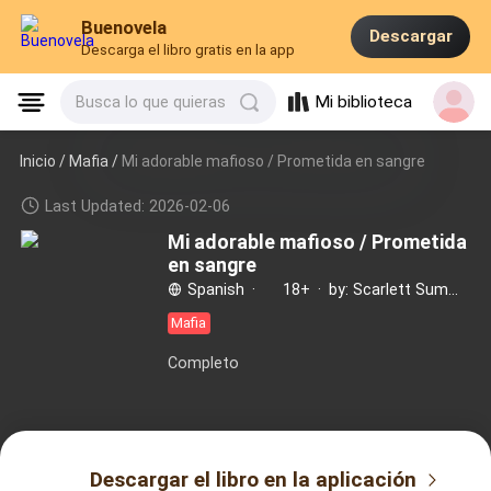
Buenovela
Descargar
Descarga el libro gratis en la app
Mi biblioteca
Busca lo que quieras
Inicio /
Mafia
/
Mi adorable mafioso / Prometida en sangre
Last Updated: 2026-02-06
Mi adorable mafioso / Prometida
en sangre
Spanish
·
18+
·
by: Scarlett Summers
Mafia
Completo
Descargar el libro en la aplicación