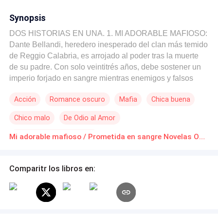
Synopsis
DOS HISTORIAS EN UNA. 1. MI ADORABLE MAFIOSO:
Dante Bellandi, heredero inesperado del clan más temido
de Reggio Calabria, es arrojado al poder tras la muerte
de su padre. Con solo veintitrés años, debe sostener un
imperio forjado en sangre mientras enemigos y falsos
aliados esperan verlo caer. Svetlana, una bailarina que
Acción
Romance oscuro
Mafia
Chica buena
vive para el escenario, jamás imaginó que el crimen
organizado irrumpiría en su vida. Un secuestro la arranca
Chico malo
De Odio al Amor
de su mundo de luces y aplausos, empujándola a una
realidad donde la violencia dicta las reglas y la
Matrimonio por Contrato
Mi adorable mafioso / Prometida en sangre Novelas Online Descarga gratuita de PDF
supervivencia tiene un precio. Entre ellos nace una
atracción peligrosa, tan inevitable como prohibida. En un
universo donde amar es una debilidad mortal, Dante
Comparitr los libros en:
deberá elegir entre aferrarse al legado que lo consume o
arriesgarlo todo por la mujer capaz de salvar su alma… o
condenarlo para siempre. ----- 2. PROMETIDA EN
SANGRE: Nacida entre sangre y acero, ella no es una