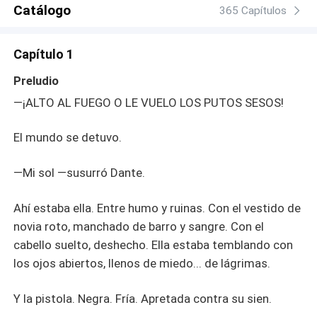
princesa encerrada en una torre, sino el arma más
Catálogo
365 Capítulos
peligrosa forjada en Calabria. Su vida entera fue
moldeada para un destino que odia: pertenecer a un
Capítulo 1
hombre que jamás eligió, el nieto del wakagashira de la
Yakuza. El pacto fue sellado antes de que naciera, pero
Preludio
ahora que el momento se acerca, ella no está dispuesta a
—¡ALTO AL FUEGO O LE VUELO LOS PUTOS SESOS!
ser moneda de cambio. En un mundo donde la traición se
paga con sangre, ¿qué tan lejos está dispuesta a llegar
El mundo se detuvo.
para no perder su libertad?
—Mi sol —susurró Dante.
Ahí estaba ella. Entre humo y ruinas. Con el vestido de
novia roto, manchado de barro y sangre. Con el
cabello suelto, deshecho. Ella estaba temblando con
los ojos abiertos, llenos de miedo... de lágrimas.
Y la pistola. Negra. Fría. Apretada contra su sien.