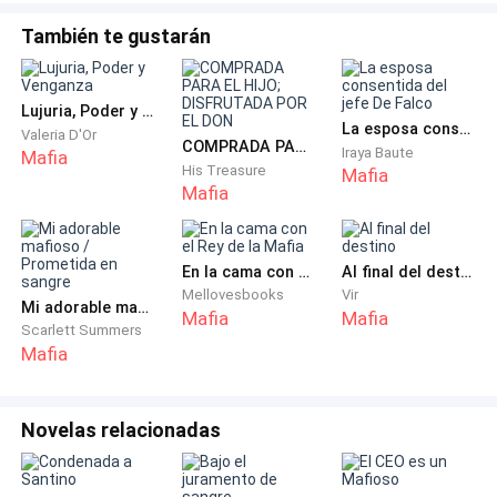
A Dante se le quebró algo por dentro. El corazón, el
También te gustarán
alma… la puta vida entera.
Temblaba. De rabia. De amor. De miedo.
Lujuria, Poder y Venganza
La esposa consentida del jefe De Falco
Valeria D'Or
COMPRADA PARA EL HIJO; DISFRUTADA POR EL DON
Iraya Baute
Mafia
—¡Suéltala! —rugió, avanzando—. ¡Tómame a mí! ¡Mi
His Treasure
Mafia
Mafia
vida, mi imperio, lo que quieras! ¡Pero suéltala!
Nikolai ladeó la cabeza, con esa sonrisa torcida que
En la cama con el Rey de la Mafia
Al final del destino
helaba la sangre.
Mellovesbooks
Vir
Mi adorable mafioso / Prometida en sangre
Mafia
Mafia
Scarlett Summers
—¿Tu vida? Ya la tengo. ¿Tu imperio? Hoy lo hicimos
Mafia
cenizas. Solo me faltaba arrancarte lo más valioso.
Dante se adelantó con el pecho agitado, como si su
Novelas relacionadas
corazón quisiera salirse para protegerla.