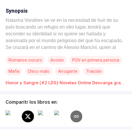
Synopsis
Natasha Vorobiev se ve en la necesidad de huir de su
país buscando un refugio en otro lugar, tendrá que
esconder su identidad si no quiere ser hallada y
asesinada por el mundo peligroso del que ha escapado.
Se cruzará en el camino de Alessio Mancini, quien al
igual carga su propio infierno, sin embargo, para ambos
Romance oscuro
Acción
POV en primera persona
no será un impedimento tener una relación apasionada,
pues tanto él como ella se sienten atraídos al instante
Mafia
Chico malo
Arrogante
Traición
que se miran por primera vez. Mientras tanto, Alessio
deberá luchar contra sus demonios en su cabeza, al
Primer Amor
Venganza
Honor y Sangre (#2 LDS) Novelas Online Descarga gratuita de PDF
mismo tiempo demostrar su honor si quiere convencer a
su padre de que él es el único merecedor de su imperio.
Muchos obstáculos, muchas personas en contra de ellos,
Comparitr los libros en:
una lucha entre familias, hermanos y la guerra de una
organización más poderosa que cualquier otra que haya
enfrentado el imperio Mancini. ¿Esta vez podrán con
todo? (SAGA LEGADO DE SANGRE #2)