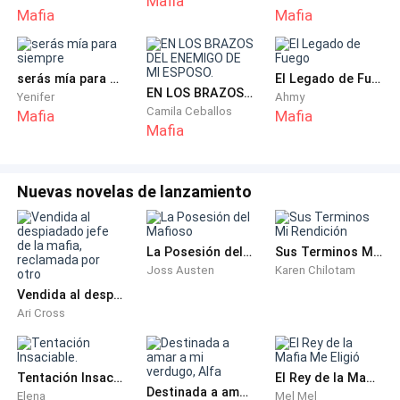
Mafia
Mafia
Mafia
serás mía para siempre
El Legado de Fuego
EN LOS BRAZOS DEL ENEMIGO DE MI ESPOSO.
Yenifer
Ahmy
Camila Ceballos
Mafia
Mafia
Mafia
Nuevas novelas de lanzamiento
La Posesión del Mafioso
Sus Terminos Mi Rendición
Joss Austen
Karen Chilotam
Vendida al despiadado jefe de la mafia, reclamada por otro
Ari Cross
Tentación Insaciable.
El Rey de la Mafia Me Eligió
Destinada a amar a mi verdugo, Alfa
Elena
Mel Mel