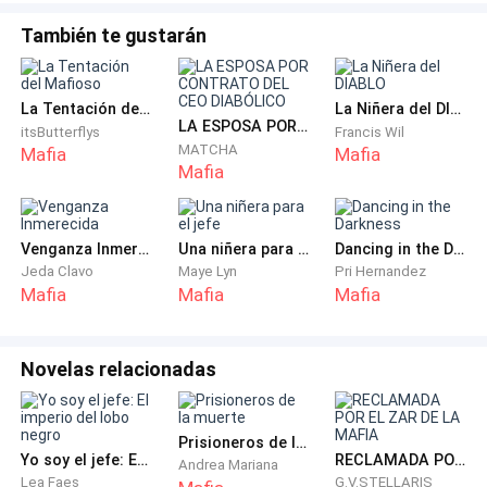
También te gustarán
La Tentación del Mafioso
La Niñera del DIABLO
LA ESPOSA POR CONTRATO DEL CEO DIABÓLICO
itsButterflys
Francis Wil
MATCHA
Mafia
Mafia
Mafia
Venganza Inmerecida
Una niñera para el jefe
Dancing in the Darkness
Jeda Clavo
Maye Lyn
Pri Hernandez
Mafia
Mafia
Mafia
Novelas relacionadas
Prisioneros de la muerte
Yo soy el jefe: El imperio del lobo negro
RECLAMADA POR EL ZAR DE LA MAFIA
Andrea Mariana
Lea Faes
G.V.STELLARIS