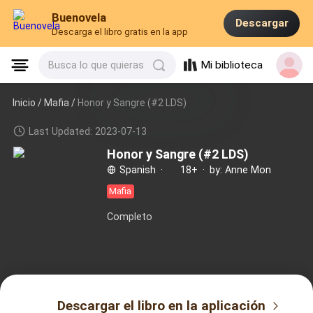
Buenovela
Descargar
Descarga el libro gratis en la app
Mi biblioteca
Busca lo que quieras
Inicio /
Mafia
/
Honor y Sangre (#2 LDS)
Last Updated: 2023-07-13
Honor y Sangre (#2 LDS)
Spanish
·
18+
·
by: Anne Mon
Mafia
Completo
Descargar el libro en la aplicación