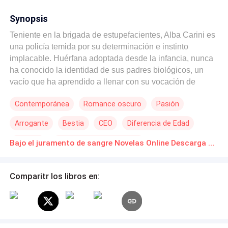
Synopsis
Teniente en la brigada de estupefacientes, Alba Carini es
una policía temida por su determinación e instinto
implacable. Huérfana adoptada desde la infancia, nunca
ha conocido la identidad de sus padres biológicos, un
vacío que ha aprendido a llenar con su vocación de
justicia. Hasta el día en que una investigación sobre un
Contemporánea
Romance oscuro
Pasión
cartel europeo la lleva a una verdad que no estaba lista
para enfrentar: su padre biológico no es otro que
Arrogante
Bestia
CEO
Diferencia de Edad
Massimo Valente, el jefe de un poderoso imperio mafioso,
oculto tras una fachada de honorabilidad. Pero eso no es
Traición
Matrimonio por Contrato
Bajo el juramento de sangre Novelas Online Descarga gratuita de PDF
todo: Massimo, para sellar una alianza con la
organización criminal más influyente del continente, ha
prometido la mano de su hija, que nunca ha criado, a
Comparitr los libros en:
Sandro De Santis, el heredero tan carismático como
peligroso de esta mafia rival. Un hombre acostumbrado a
dominar, a poseer... y a no perder nunca. Tomada entre
sus valores de policía y la sangre mafiosa que corre por