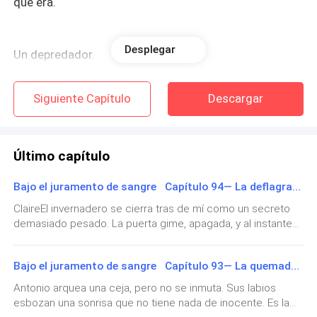
que era.
Desplegar
Un depredador.
— No sé quién te vendió mi nombre, pero si das un
Siguiente Capítulo
Descargar
paso más…
— ¿Vas a disparar? ¿Sobre el hombre que tu padre
Último capítulo
eligió para ser tu esposo?
Bajo el juramento de sangre Capítulo 94— La deflagración
ClaireEl invernadero se cierra tras de mí como un secreto
Mi dedo se congeló.
demasiado pesado. La puerta gime, apagada, y al instante
mi respiración se vuelve más corta. El aire es denso,
Una grieta se abrió en mi cabeza.
saturado de humedad y de aromas embriagadores: flores
Bajo el juramento de sangre Capítulo 93— La quemadura de la ausencia 2
hinchadas de savia, tierra húmeda, hojas que sudan. Cada
inspiración me quema la garganta, como si el lugar mismo
Un aliento, un vértigo, luego... la nada.
Antonio arquea una ceja, pero no se inmuta. Sus labios
me obligara a tragar el peso de mi culpa.Y entonces veo a
esbozan una sonrisa que no tiene nada de inocente. Es la
Antoine.Apoyado contra la mesa central, sus anchos