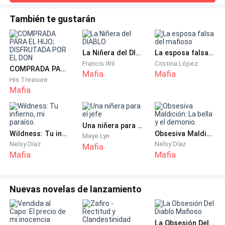
Se acercó. Lentamente. Y no hice nada.
aprieta cada vez más.—¿Qué fue eso? —susurro, y mi voz
me suena ajena, quebrada.Él no responde en seguida. Su
También te gustarán
mirada escruta la penumbra del salón con una intensidad
Nada, porque algo en mí se estaba agrietando.
que me hiela, como si intentara distinguir una silueta detrás
del cristal, com
Nada, porque sus ojos oscuros me miraban como si
La Niñera del DIABLO
La esposa falsa del mafioso
Francis Wil
Cristina López
ya fuera de él.
COMPRADA PARA EL HIJO; DISFRUTADA POR EL DON
Mafia
Mafia
His Treasure
Mafia
— ¿Quieres matarme? Adelante. Pero morirás antes
de entender lo que eres. Lo que ardes por convertirte.
Una niñera para el jefe
Wildness: Tu infierno, mi paraíso.
Obsesiva Maldición: La bella y el demonio.
Maye Lyn
Su aliento rozó mi cuello.
Nelsy Díaz
Nelsy Díaz
Mafia
Mafia
Mafia
Un escalofrío me atravesó la columna. Inadmisible.
Inconfesable.
Nuevas novelas de lanzamiento
Levantó la mano. Deslizó un dedo contra mi mejilla.
La Obsesión Del Diablo Mafioso