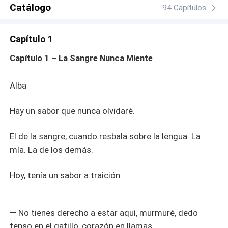
sus venas, Alba debe elegir: huir de este destino
Catálogo
94 Capítulos
impuesto o sumergirse en una unión de fuego con el
hombre que representa todo lo que odia... y todo lo que la
Capítulo 1
atrae. Porque Sandro no tiene ninguna intención de
dejarla escapar. Y detrás de las promesas de obediencia,
Capítulo 1 – La Sangre Nunca Miente
el juego de poder y deseo comienza: cruel, torrente,
irresistible. Pero en un mundo donde los juramentos se
Alba
firman con sangre, el amor podría ser el crimen más
peligroso de todos.
Hay un sabor que nunca olvidaré.
El de la sangre, cuando resbala sobre la lengua. La
mía. La de los demás.
Hoy, tenía un sabor a traición.
— No tienes derecho a estar aquí, murmuré, dedo
tenso en el gatillo, corazón en llamas.