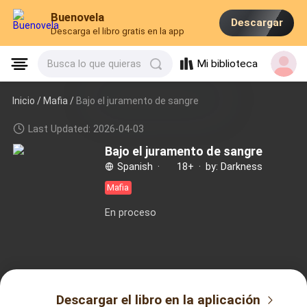
Buenovela
Descargar
Descarga el libro gratis en la app
Mi biblioteca
Busca lo que quieras
Inicio /
Mafia
/
Bajo el juramento de sangre
Last Updated: 2026-04-03
Bajo el juramento de sangre
Spanish
·
18+
·
by: Darkness
Mafia
En proceso
Descargar el libro en la aplicación