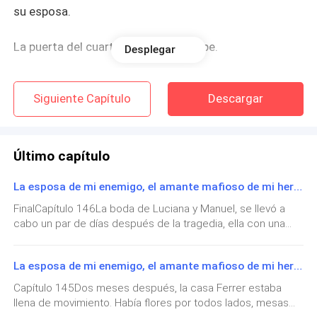
su esposa.
La puerta del cuarto se abrió de golpe.
Desplegar
—Ese vestido te queda horrible —soltó Adriana, su
Siguiente Capítulo
Descargar
media hermana, con esa sonrisa venenosa que ya le
conocía. La examinó de pies a cabeza con una mirada
soberbia —. De nuevo te voy a opacar.
Último capítulo
Camila tragó saliva. Había escuchado ese tipo de
La esposa de mi enemigo, el amante mafioso de mi hermana FIN DE LA TRAGEDIA
comentarios tantas veces que ya deberían resbalarle,
pero dolían igual.
FinalCapítulo 146La boda de Luciana y Manuel, se llevó a
cabo un par de días después de la tragedia, ella con una
gran emoción les dió una buena noticia, estaba
—Es importante para mí. Era de mi madre —respondió,
embarazada.Camila y Luciano sintieron su corazón llenarse
fingiendo tranquilidad aunque su voz pudo decir esa
La esposa de mi enemigo, el amante mafioso de mi hermana SIN NADA
de alegría, por fin, la familia Ferrer tendría una nueva
frase.
generación limpia de ese negocio que solo cobro la vida de
Capítulo 145Dos meses después, la casa Ferrer estaba
las personas más importantes para ellos.Vicente fue
llena de movimiento. Había flores por todos lados, mesas
operado en Estados Unidos, por un grupo de especialistas,
—Ah... claro —rio Adriana, acercandose con burla—. El