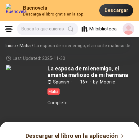
Buenovela
Descargar
Descarga el libro gratis en la app
Mi biblioteca
Busca lo que quieras
Inicio /
Mafia
/
La esposa de mi enemigo, el amante mafioso de mi hermana
Last Updated: 2025-11-30
La esposa de mi enemigo, el
amante mafioso de mi hermana
Spanish
·
16+
·
by: Moonie
Mafia
Completo
Descargar el libro en la aplicación