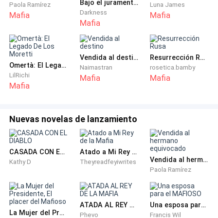
sociedad. Y como su futuro alcalde, les prometo que
Bajo el juramento de sangre
Paola Ramírez
Luna James
Darkness
acabaré con criminales como Luciano Ferrer. Ese
Mafia
Mafia
Mafia
malnacido aún no ha pagado, pero lo hará...
Camila contuvo la respiración. El nombre resonó en el
Vendida al destino
Resurrección Rusa
ambiente como una amenaza directa. Todos temían a
Omertà: El Legado De Los Moretti
Naimastran
rosetica.bamby
LilRichi
Luciano, el heredero maldito de la mafia Ferrer. Pero
Mafia
Mafia
Mafia
ella, más que miedo, sentía una ansiedad creciente
por lo que eso podía significar para la seguridad de su
padre.
Nuevas novelas de lanzamiento
—Papá... por favor, hoy no —susurró, tocándole el
brazo.
CASADA CON EL DIABLO
Atado a Mi Rey de la Mafia
Vendida al hermano equivocado
Kathy D
Theyreadfeyiwrites
Paola Ramírez
Él rodó los ojos, molesto, pero accedió a terminar.
—Mi hija Camila, mi hija mayor, hoy cumple veintidós
ATADA AL REY DE LA MAFIA
Una esposa para el MAFIOSO
años. Felicidades.
La Mujer del Presidente, El placer del Mafioso
Phevo
Francis Wil