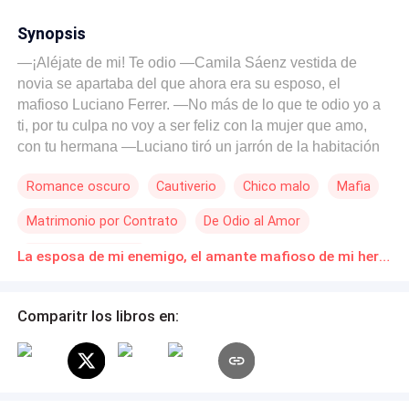
Synopsis
—¡Aléjate de mi! Te odio —Camila Sáenz vestida de
novia se apartaba del que ahora era su esposo, el
mafioso Luciano Ferrer. —No más de lo que te odio yo a
ti, por tu culpa no voy a ser feliz con la mujer que amo,
con tu hermana —Luciano tiró un jarrón de la habitación
—Te juro que te voy a hacer la vida imposible. Un par de
Romance oscuro
Cautiverio
Chico malo
Mafia
semana antes Camila Sáenz fue víctima de las mentiras
de su media hermana Adriana, que para escapar de sus
Matrimonio por Contrato
De Odio al Amor
problemas mintió sobre Camila obligándola a casarse
con uno de los mafiosos más poderosos del país. Lo que
Triángulo Amoroso
La esposa de mi enemigo, el amante mafioso de mi hermana Novelas Online Descarga gratuita de PDF
empezara como una relación de odio, pronto se
convertirá en una relación pasional, donde Camila
descubre el placer de su cuerpo y Luciano lo que es el
Comparitr los libros en:
amor.