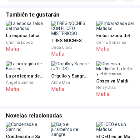
La cocina parecía el único lugar donde respirar, pero ni
eso consiguió. Amelia, su madrastra, la detuvo antes
También te gustarán
de entrar.
La esposa falsa del mafioso
Embarazada del Mafioso
—Es tu fiesta. No tienes que complacerlos. Aunque tu
TRES NOCHES CON EL CEO MISTERIOSO
Cristina López
Celina González
padre y tu hermana quieran robársela, hoy se trata de
Jeda Clavo
Mafia
Mafia
Mafia
ti.
Camila asintió con una sonrisa pequeña. Amelia su
La protegida de Bastien
Orgullo y Sangre (#1 LDS)
madrastra fue buena desde que llegó a casa, n era
Obsesiva Maldición: La bella y el demonio.
Angel Summer
Anne Mon
cruel, al contrario, siempre fue amable. Pero su sola
Nelsy Díaz
Mafia
Mafia
existencia le recordaba el sufrimiento de su madre.
Mafia
Horas después, el discurso de su padre cortó la
Novelas relacionadas
música.
—La familia es lo más importante. Es la base de la
Condenada a Santino
El CEO es un Mafioso