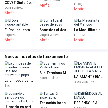
COVET Siete Corazones para Bianka
F. Bogo
Mafia
Dani Benítez
Mafia
—Suficiente,debo llevarla a la oficina del jefe.
Mafia
Leonor dió un suspiro y decidió dejar que se llevaran a
la chica de una vez.
El Don inquebrantable
Sometida al deseo del ruso
La Maquillista del Mafioso
EugeMD
Magali Weaver
LIZI TM
Mafia
Mafia
Mafia
El hombre imponía,llevaba la cabeza rapada y anteojos
negros al igual que su traje. Rondaba los cincuenta
años,pero aún lucía intimidante. Él la tomó del brazo
Nuevas novelas de lanzamiento
con un poco de fuerza,Emma no puso resistencia,pero
involuntariamente giró el rostro para ver a la única
persona ahí que le había dado un poco de ayuda. Sólo
Sus Terminos Mi Rendición
LA AMANTE EMBARAZADA DEL JEFE DE LA MAFIA
pedía que lo que fueran a hacer con ella fuese rápido.
Karen Chilotam
La princesa de la mafia italiana. Ups, me equivoqué papá.
Sassenach W
Bris
El hombre la llevó hasta el final de un pasillo. La casa
era muy grande y estaba decorada con un gusto
exquisito. Al final del pasillo había una oficina y el
Tentación Insaciable.
DEBIÉNDOLE AL DIABLO
Jugando en serio con los hermanos De Luca
Elena
DeeBee