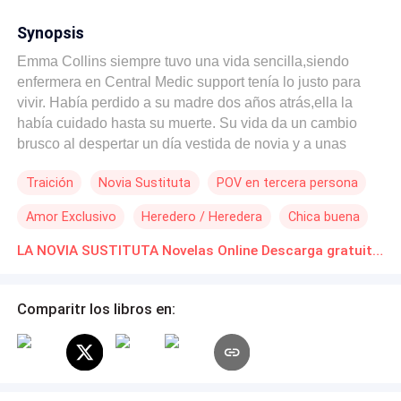
Synopsis
Emma Collins siempre tuvo una vida sencilla,siendo
enfermera en Central Medic support tenía lo justo para
vivir. Había perdido a su madre dos años atrás,ella la
había cuidado hasta su muerte. Su vida da un cambio
brusco al despertar un día vestida de novia y a unas
horas de casarse con un desconocido y con un arma
Traición
Novia Sustituta
POV en tercera persona
apuntando hacia ella. Ian Spencer es un as para hacer
negocios,su tiempo vale oro y no está para perderlo con
Amor Exclusivo
Heredero / Heredera
Chica buena
nadie. Unas horas antes de su boda con Francesca,ella
decide huir al descubrir por accidente que los negocios
LA NOVIA SUSTITUTA Novelas Online Descarga gratuita de PDF
de su prometido no son tan legales como creyó,dejando a
Ian con la vergüenza de quedar plantado en el altar.
Comparitr los libros en: