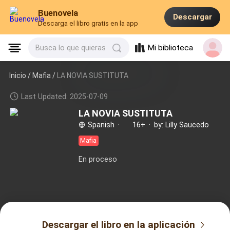
Buenovela
Descargar
Descarga el libro gratis en la app
Mi biblioteca
Busca lo que quieras
Inicio /
Mafia
/
LA NOVIA SUSTITUTA
Last Updated: 2025-07-09
LA NOVIA SUSTITUTA
Spanish
·
16+
·
by: Lilly Saucedo
Mafia
En proceso
Descargar el libro en la aplicación