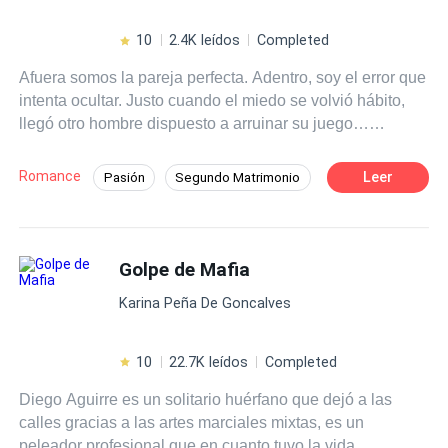
conoce a Jack Gosling, un importante empresario del
país, quien busca una mujer que alquile su vientre para
10
2.4K leídos
Completed
tener un heredero a través de inseminación artificial,
Afuera somos la pareja perfecta. Adentro, soy el error que
porque las relaciones no son lo suyo. Arisco, frío,
intenta ocultar. Justo cuando el miedo se volvió hábito,
calculador y hasta cruel, se encontrará con Luna, quien
llegó otro hombre dispuesto a arruinar su juego…
es todo lo opuesto, a pesar de las cosas que le suceden.
empezando por mí.
Querrá protegerla y apoyarla en todo, con tal de que le dé
a su heredero… hasta que una verdad sale a la luz y
Romance
Leer
Pasión
Segundo Matrimonio
ahora querrá poseerla por razones muy diferentes.
Romance oscuro
Inteligente
Policía
¿Logrará su cometido al tiempo que cobra venganza y se
enamora de una mujer opuesta a él?
Deseo de Control
Divorcio
Golpe de Mafia
Amor Prohibido
Embarazo
Karina Peña De Goncalves
10
22.7K leídos
Completed
Diego Aguirre es un solitario huérfano que dejó a las
calles gracias a las artes marciales mixtas, es un
peleador profesional que en cuanto tuvo la vida