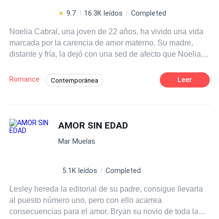
9.7
16.3K leídos
Completed
Noelia Cabral, una joven de 22 años, ha vivido una vida
marcada por la carencia de amor materno. Su madre,
distante y fría, la dejó con una sed de afecto que Noelia
buscó satisfacer en una relación de cuatro años con un
hombre que aunque se portó de maravilla con ella, se
Romance
Leer
Contemporánea
sentía dependiente de él. Un día, se da cuenta de que
Poder Femenino
Independiente
merece más y decide terminar con esa relación donde no
se sentía totalmente presumida. La liberación que siente
Diferencia de Edad
CEO
es inmensa, y se da cuenta de que ha estado viviendo la
AMOR SIN EDAD
Desafío a las Expectativas
Pasión
vida de alguien más. Con renovada confianza, Noelia. El
Mar Muelas
sueño de Noelia siempre ha sido ser la asistente
personal de una famosa empresaria Argentina. Hasta que
un suceso logró que ella tuviese una oportunidad. Su
5.1K leídos
Completed
determinación y talento llaman la atención de la
Lesley hereda la editorial de su padre, consigue llevarla
empresaria, y pronto se encuentra en el escenario que le
al puesto número uno, pero con ello acarrea
gusta, viviendo su pasión. Es allí donde conoce a Leonel,
consecuencias para el amor. Bryan su novio de toda la
un exitoso empresario y modelo de 40 años, que se