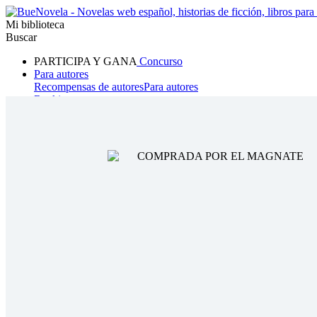
Mi biblioteca
Buscar
PARTICIPA Y GANA
Concurso
Para autores
Recompensas de autores
Para autores
Ranking
Navegar
Novelas
Cuentos Cortos
Todos
Romance
Hombre lobo
Mafia
Sistema
Fantasía
Urbano
LG