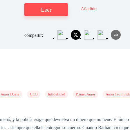
Añadido
Leer
compartir:
l Amor Duele
CEO
Infidelidad
Primer Amor
Amor Prohibid
etió, y la policía exige que devuelva un dinero que no tiene. El únic
ecio… siempre que ella le entregue su cuerpo. Cuando Barbara cree que