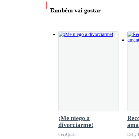
—Las consecuencias de rechazarme, Barbie —di
nítidos, más dolorosos. La famélica esperanza 
Também vai gostar
quiero.
casi ridícula, frente a la certeza de que Mat
ser buenas para ella.—Iré a casa —murmuró el
Se puso de pie con elegancia, como si su cuerp
en su mirada que siempre la desarmaba. Aun así,
escandalo tenía la oportunidad perfecta para ob
La acusaban de haberse robado cien mil dólares. 
—Te destruiré, mi amor —musitó, casi con dulz
¡Me niego a
Rec
Un leve toque en la puerta lo sacó de sus pensam
divorciarme!
aman
mill
CeciQuate
Dehy 