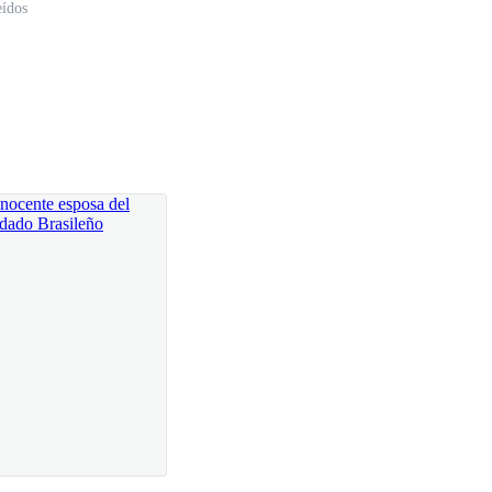
eídos
inmobiliarias de toda la ciudad. Un logro colosal,
 era mucho más oscura: estaba a punto de quebrar la