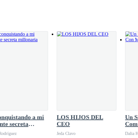
jo en voz baja con una sonrisa ladeada que revelaba más crueldad que
de encontrar una salida se le hiciera diminuta,
thew había venido con intenciones que no podían
la, queriendo correr hacia la puerta.La
o hubiese sido diseñado para mandar. Aunque él sabía muy bien que, si b
 la rabia de saber que había sido rechazado por ella lo carcomía desde 
tener su venganza.
Para él, eso no era más que el precio de un reloj, pero sabía que para el
ura.
onquistando a mi
LOS HIJOS DEL
Un S
ientos. Su sirvienta apareció para recordarle que los invitados lo espe
te secreta
CEO
Comi
onaria
espo
Rodríguez
Jeda Clavo
Dalia H