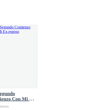
 felicidad—. Ahora te tendré exactamente donde
ien Barbara parecía ser una mujer fuerte, había algo
hacía años. Y en aquel instante, con todo aquel
la eso significaba la ruina.
egundo
raban abajo.
enzo Con Mi Ex-
so
errera