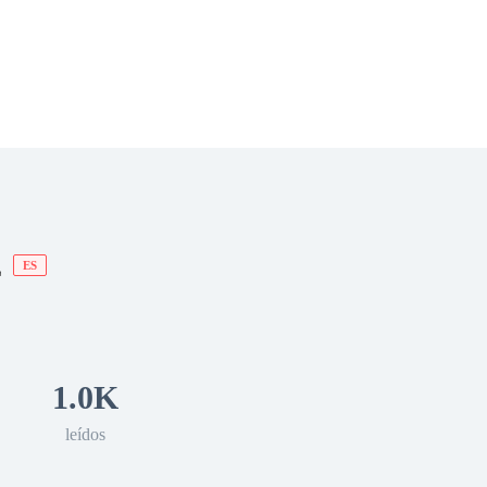
 Romance
Sci-Fi
Guerra
Otros
E
ES
1.0K
leídos