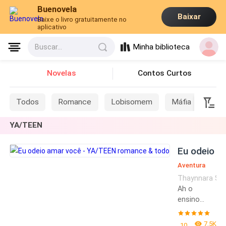
Buenovela
Baixar
Baixe o livro gratuitamente no
aplicativo
Minha biblioteca
Buscar...
Novelas
Contos Curtos
Todos
Romance
Lobisomem
Máfia
Sis
YA/TEEN
Eu odeio a
Aventura
Thaynnara Sal
Drama
Ah o
Bullying
ensino
médio, o
ensino
7.5K
10