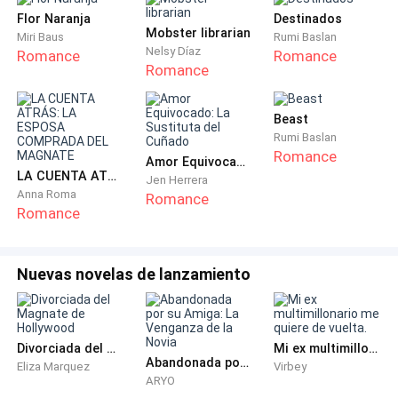
corazón martillea con tanta fuerza, con este
Flor Naranja
Destinados
Mobster librarian
Miri Baus
Rumi Baslan
sentimiento que nubla mi visión por las lágrimas ante
Nelsy Díaz
Romance
Romance
este momento.
Romance
—Te amo… —digo, rozando mis labios con los suyos.
Beast
Es una liberación total de todo lo que siento.
Rumi Baslan
Romance
Amor Equivocado: La Sustituta del Cuñado
Él no me responde. Aprieta mis muslos, hundiéndose
LA CUENTA ATRÁS: LA ESPOSA COMPRADA DEL MAGNATE
Jen Herrera
Anna Roma
Romance
con fuerza una última vez mientras se descarga
Romance
dentro de mí. Siento cada descarga, es increíble, cada
chorro que expulsa me llena por completo, como yo a
él, al sentir mi orgasmo.
Nuevas novelas de lanzamiento
Él apoya su frente sobre mi pecho. Estamos sudados,
exhaustos. Pienso que ha terminado, pero no espero
Divorciada del Magnate de Hollywood
Mi ex multimillonario me quiere de vuelta.
que busque más; vuelve a hundirse en mí y los nervios
Abandonada por su Amiga: La Venganza de la Novia
Eliza Marquez
Virbey
me invaden porque sé que no me dejará escapar.
ARYO