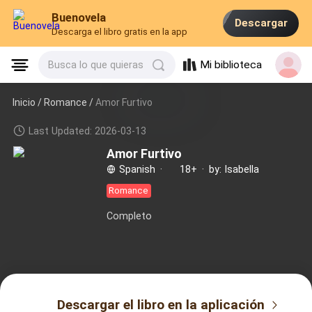
Buenovela
Descargar
Descarga el libro gratis en la app
Mi biblioteca
Busca lo que quieras
Inicio /
Romance
/
Amor Furtivo
Last Updated: 2026-03-13
Amor Furtivo
Spanish
·
18+
·
by: Isabella
Romance
Completo
Descargar el libro en la aplicación