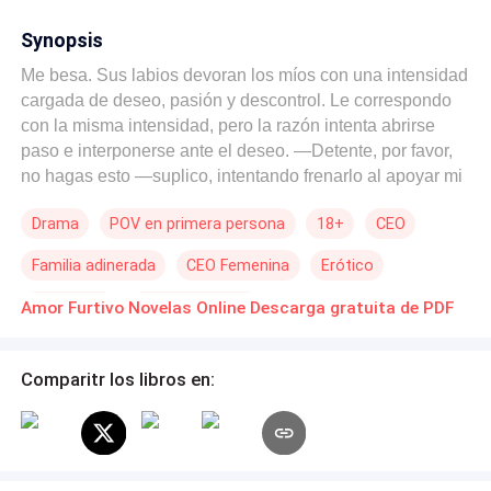
Synopsis
Me besa. Sus labios devoran los míos con una intensidad
cargada de deseo, pasión y descontrol. Le correspondo
con la misma intensidad, pero la razón intenta abrirse
paso e interponerse ante el deseo. —Detente, por favor,
no hagas esto —suplico, intentando frenarlo al apoyar mi
dedo índice sobre sus labios. —¿Qué pasa? ¿Ya no
Drama
POV en primera persona
18+
CEO
tienes la misma audacia de esa noche? Sus palabras me
dejan gélida. —¿Lo sabes? —pregunto, con el corazón
Familia adinerada
CEO Femenina
Erótico
martilleando con frenesí contra mis costillas. —¿Qué te
entregaste a mí? Lo sé. Fue tu primera vez. Desde
Dramático
Relación oculta
Amor Furtivo Novelas Online Descarga gratuita de PDF
entonces, no puedo sacarte de mi mente, y sé que tú
tampoco puedes olvidarme. —Esto está mal… soy tu
cuñada. —Lo sé. Cúlpame a mí si quieres, pero por más
Comparitr los libros en:
que intento controlar mis deseos, no puedo detenerme.
No después de saber que solo has sido mía. ¿Plan o
casualidad? Soy Ashley Evans, tengo 26 años y, hasta
ahora, pensé que lo ocurrido entre mi cuñado y yo había