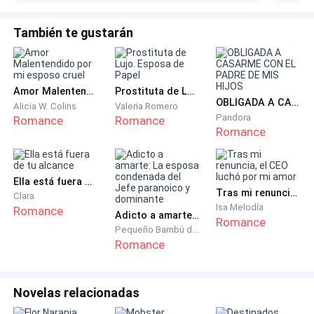
Es puro placer. Me acomoda sobre él y empieza a
devorarme. Elevo la cabeza, cierro los ojos y disfruto
También te gustarán
de cómo su boca viaja de mis senos a mi cuello,
llegando hasta mi barbilla, la cual muerde ligeramente
antes de volver a reclamar mis labios.
Amor Malentendido por mi esposo cruel
Prostituta de Lujo. Esposa de Papel
OBLIGADA A CASARME CON EL PADRE DE MIS HIJOS
Alicia W. Colins
Valeria Romero
Mis dedos se enredan en su cabello, sujetándolo
Pandora
Romance
Romance
contra mí. Lo beso con una intensidad que no puedo
Romance
frenar; me muevo más rápido y escucho cómo sus
jadeos aumentan. Entrelazo mi mano con la suya;
ambos suspiramos ante la carga eléctrica de ese
Ella está fuera de tu alcance
Tras mi renuncia, el CEO luchó por mi amor
Clara
simple toque que me consume con frenesí. Cada
Isa Melodía
Romance
Adicto a amarte: La esposa condenada del Jefe paranoico y dominante
caricia, cada roce de sus labios, cada beso, es como
Romance
Pequeño Bambú de la Familia Gu
una tortura irreal para mí, está conexión es más
Romance
fuerte de lo que esperaba, yo no puedo controlar mis
deseos, mis sentimientos, por más que intentó, soy
tan suya, que cada beso me quema, obligándome a
Novelas relacionadas
cerrar los ojos, mi pecho se contrae por la presión, mi