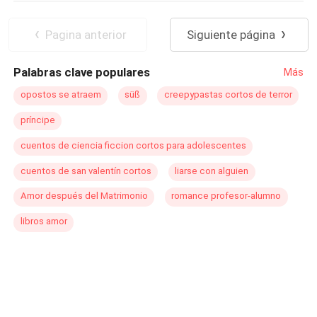
juntos, pero no como pareja, enfrentando un amor
adictivo e incontrolable...
Pagina anterior
Siguiente página
Palabras clave populares
Más
opostos se atraem
süß
creepypastas cortos de terror
príncipe
cuentos de ciencia ficcion cortos para adolescentes
cuentos de san valentín cortos
liarse con alguien
Amor después del Matrimonio
romance profesor-alumno
libros amor