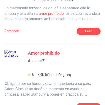
un matrimonio forzado los obligó a separarce ella lo
amaba y el a ella su
amor prohibido
los estaba llevando a
convertirse en amantes ambos estaban casados con
familia ya echa su amor era prohibido..
Romance
Leer
Amor prohibido
d_araque71
8
4.9K leídos
Ongoing
Obligado por su honor y el amor que tenía a su país,
Adam Sinclair no dudó un momento en ayudar a la
princesa Isabel Stanbury a poner en práctica su
inteligente plan para rescatar a su padre, el rey Michael.