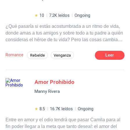
10
7.2K leídos
Ongoing
¿Qué pasaría si estás acostumbrada a un ritmo de vida,
donde amas a tus amigos y sobre todo a tu padre a quién
consideras el héroe de tu vida? Pero las cosas cambian
cuando por circunstancias de la vida fallece sin antes
dejar una carta a su hija, y a la madre de esta con su
Romance
Leer
Rebelde
Venganza
última voluntad escrita: Vivir juntas. Ella acepta buscar a
Tragedia
Romance oscuro
su madre aunque no le agrade mucho la idea, por medio
de que ella nunca le demostró cariño. Antes de buscar a
Chica mala
POV en primera persona
su madre decide que tiene que ser independiente por lo
Amor Prohibido
Amor Prohibido
CEO
que busca un trabajo y un departamento ya que que no
Manny Rivera
sabe cómo será la relación con su madre y puede que no
de resultado. Por ser una chica con excelentes estudios
no le costó conseguir un buen trabajo, gracias a que su
8.5
16.7K leídos
Ongoing
padre era un hombre de dinero pudo conseguir un
Entre en amor y el odio tendrá que pasar Camila para al
apartamento a su gusto y muy elegante. Pensaba que
fin poder llegar a la meta que tanto desea!: el amor del
todo lo podría sobrellevar, hasta que conoce al dueño de