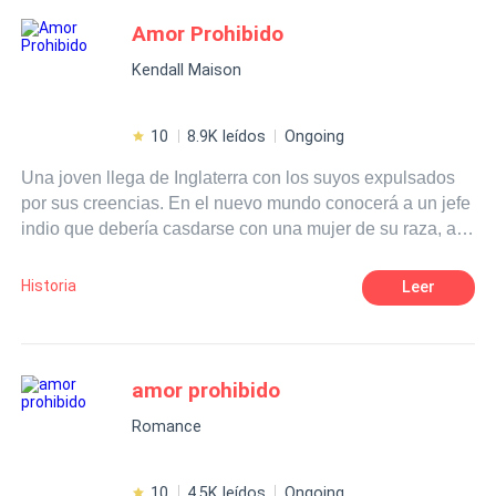
Adolescente
Chico malo
Drama
¿Él tendrá el valor para amarme? O lo nuestro es solo
Amor Prohibido
algo PROHIBIDO.
Kendall Maison
10
8.9K leídos
Ongoing
Una joven llega de Inglaterra con los suyos expulsados
por sus creencias. En el nuevo mundo conocerá a un jefe
indio que debería casdarse con una mujer de su raza, al
igual que ella lo debería hacer con el hombre que su
padre eligiese para ella. Pero las circunstancias jugarán
Historia
Leer
a favor de ambos y un destino ya prefijado hará que se
conozcan...¿podrán ser felices juntos?, ¿sobrevivirán a
sus respectivos destinos?
amor prohibido
Romance
10
4.5K leídos
Ongoing