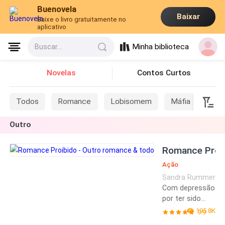
Buenovela
Baixar
Baixe o livro gratuitamente no
aplicativo
Minha biblioteca
Buscar...
Novelas
Contos Curtos
Todos
Romance
Lobisomem
Máfia
Sis
Outro
Romance Proi
Ação
Sandra Rummer
Contemporâneo
Com depressão
Intenso
por ter sido
traída, a garota
195.8K
9.9
certinha resolve