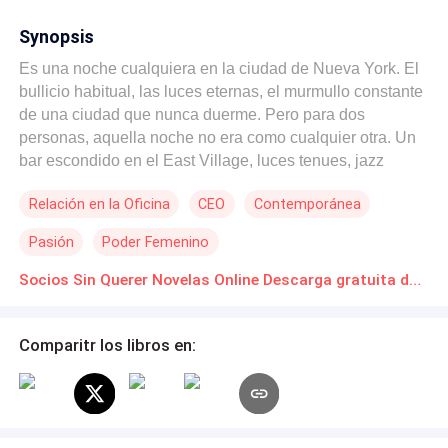
Synopsis
Es una noche cualquiera en la ciudad de Nueva York. El
bullicio habitual, las luces eternas, el murmullo constante
de una ciudad que nunca duerme. Pero para dos
personas, aquella noche no era como cualquier otra. Un
bar escondido en el East Village, luces tenues, jazz
suave de fondo. Ella, con mirada distante y copa en
Relación en la Oficina
CEO
Contemporánea
mano, parecía esperar algo... o a alguien. Él, con pasos
seguros y una chaqueta empapada por la lluvia, entró sin
Pasión
Poder Femenino
saber que estaba a punto de cambiar su vida. Aquel
encuentro entre Alexa Amery y Landon Lombardi no fue
Socios Sin Querer Novelas Online Descarga gratuita de PDF
una coincidencia. No del todo. Porque aunque no se
conocían, aunque sus caminos parecían completamente
Comparitr los libros en:
ajenos... estaban destinados a cruzarse. Y no por azar.
Después de todo, les gustara o no, eran socios. Y lo que
estaba a punto de comenzar no era solo una historia. Era
el inicio de algo más grande. LA REPRODUCCIÓN
TOTAL O PARCIAL DE ESTE MATERIAL QUEDA