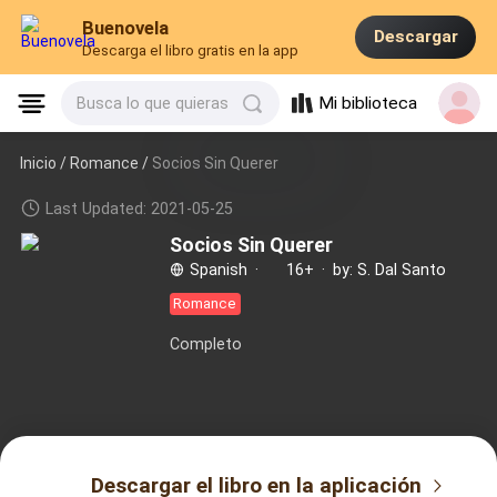
Buenovela
Descargar
Descarga el libro gratis en la app
Mi biblioteca
Busca lo que quieras
Inicio /
Romance
/
Socios Sin Querer
Last Updated: 2021-05-25
Socios Sin Querer
Spanish
·
16+
·
by: S. Dal Santo
Romance
Completo
Descargar el libro en la aplicación