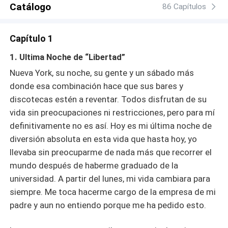
Catálogo
PROHIBIDA. LA HISTORIA ESTA REGISTRADA EN
86 Capítulos
SAFE CREATIVE . Copyright © 2006014207303
Capítulo 1
1. Ultima Noche de “Libertad”
Nueva York, su noche, su gente y un sábado más
donde esa combinación hace que sus bares y
discotecas estén a reventar. Todos disfrutan de su
vida sin preocupaciones ni restricciones, pero para mí
definitivamente no es así. Hoy es mi última noche de
diversión absoluta en esta vida que hasta hoy, yo
llevaba sin preocuparme de nada más que recorrer el
mundo después de haberme graduado de la
universidad. A partir del lunes, mi vida cambiara para
siempre. Me toca hacerme cargo de la empresa de mi
padre y aun no entiendo porque me ha pedido esto.