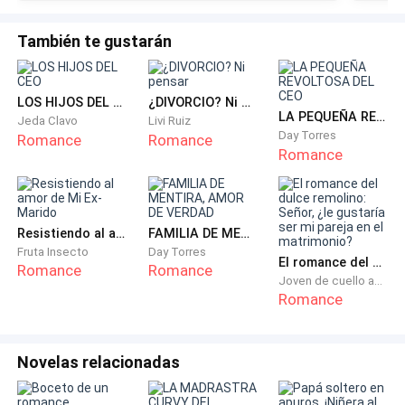
Inmediatamente, me doy la vuelta haciendo que él
También te gustarán
deba soltarme tan solo un poco y le miro a esos ojos
profundos y sensuales que tiene –Vamos. — Digo y le
tomo de la mano en un acto de valentía y seducción
LOS HIJOS DEL CEO
¿DIVORCIO? Ni pensar
LA PEQUEÑA REVOLTOSA DEL CEO
Jeda Clavo
Livi Ruiz
absoluto.
Day Torres
Romance
Romance
Romance
Camino con el de mi mano hacia la mesa donde están
mis amigas y tomo mi bolso –Chicas, nos hablamos
mañana. — Les digo e intento no prestar atención a la
Resistiendo al amor de Mi Ex-Marido
FAMILIA DE MENTIRA, AMOR DE VERDAD
manera que me miran y mucho menos a sus
Fruta Insecto
Day Torres
El romance del dulce remolino: Señor, ¿le gustaría ser mi pareja en el matrimonio?
comentarios y así, sin más sigo caminando con el
Romance
Romance
Joven de cuello azul
hasta salir del bar.
Romance
Apenas salimos del bar, el me sujeta de la cintura una
vez más y me pega a él para besarme como si mi
Novelas relacionadas
boca hubiese sido aquello que estuvo esperando toda
su vida. Es un beso apasionado, provocativo y que nos