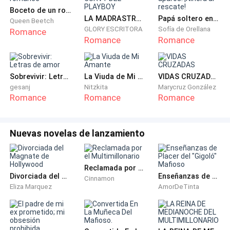
Boceto de un romance
deja sin aliento –Vamos. — Dice sobre mis labios en
LA MADRASTRA CURVY DEL PLAYBOY
Papá soltero en apuros. ¡Niñera al rescate!
Queen Beetch
una pausa que se ha visto obligado a hacer antes de
GLORY ESCRITORA
Sofía de Orellana
Romance
Romance
Romance
que todo entre los dos se descontrolase.
Reímos como dos adolescentes mientras que
Sobrevivir: Letras de amor
La Viuda de Mi Amante
VIDAS CRUZADAS
prácticamente salimos corriendo hacia su auto. Al
gesanj
Nitzkita
Marycruz González
llegar a donde está su auto, me encuentro con un
Romance
Romance
Romance
auto deportivo de lujo color rojo de dos puertas y el
abre para que me suba para luego ir hacia el lado del
conductor para subirse y conducir por las ya no tan
Nuevas novelas de lanzamiento
transitadas calles de Manhattan a esta hora de la
madrugada.
Reclamada por el Multimillonario
Divorciada del Magnate de Hollywood
Enseñanzas de Placer del "Gigoló" Mafioso
Cinnamon
Afortunadamente, el bar donde nos encontrábamos
Eliza Marquez
AmorDeTinta
estaba cerca de donde él vive y llegar allí no nos ha
tomado ni más de 15 minutos, aunque el trayecto
estuvo lleno de besos desesperados y roces que