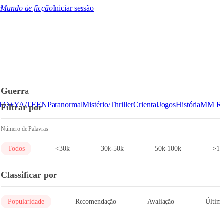
Mundo de ficção
Iniciar sessão
Guerra
TQ+
YA/TEEN
Paranormal
Mistério/Thriller
Oriental
Jogos
História
MM R
Filtrar por
Número de Palavras
Todos
<30k
30k-50k
50k-100k
>1
Classificar por
Popularidade
Recomendação
Avaliação
Últim