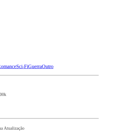
omance
Sci-Fi
Guerra
Outro
00k
a Atualização