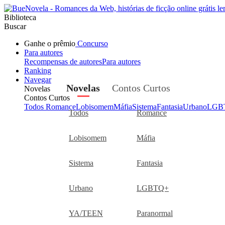
Biblioteca
Buscar
Ganhe o prêmio
Concurso
Para autores
Recompensas de autores
Para autores
Ranking
Navegar
Novelas
Contos Curtos
Novelas
Contos Curtos
Todos
Romance
Lobisomem
Máfia
Sistema
Fantasia
Urbano
LGB
Todos
Romance
Lobisomem
Máfia
Sistema
Fantasia
Urbano
LGBTQ+
YA/TEEN
Paranormal