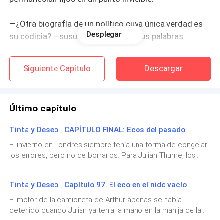
—¿Otra biografía de un político cuya única verdad es
Desplegar
su codicia? —susurró, y el vaho de sus palabras
empañó el cristal—. ¿Otro manual de autoayuda para
almas que ya están muertas?
Siguiente Capítulo
Descargar
El prestigio de Aethelgard se mantenía intacto, pero
la pasión se había vuelto ceniza.
Último capítulo
Sobre el escritorio de caoba, un sobre de papel Manila
Tinta y Deseo CAPÍTULO FINAL: Ecos del pasado
destacaba como una mancha de suciedad en un
El invierno en Londres siempre tenía una forma de congelar
quirófano. Estaba amarillento, desgarrado en los
los errores, pero no de borrarlos. Para Julian Thurne, los
bordes y carecía de remitente. No contenía un archivo
meses posteriores a aquella fatídica noche en el ático no
digital ni una propuesta de marketing. Eran hojas
fueron más que un torbellino de pólvora, tribunales y un
Tinta y Deseo Capítulo 97. El eco en el nido vacío
silencio ensordecedor.Silas Vane intentó dar su zarpazo
arrancadas de un cuaderno, escritas con una
final, pero un hombre que ya lo ha perdido todo no tiene
caligrafía violenta, una letra que no descansaba sobre
El motor de la camioneta de Arthur apenas se había
miedo de jalar el gatillo. La caída de Vane fue sangrienta y
detenido cuando Julian ya tenía la mano en la manija de la
los renglones, sino que los perforaba.
definitiva, un cierre judicial y policial que limpió el fango del