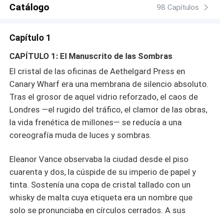
detrás de la leyenda. Lo que comienza como una guerra
Catálogo
98 Capítulos
de voluntades bajo la luz de atardeceres melancólicos,
pronto se transforma en algo mucho más peligroso. Entre
Capítulo 1
manuscritos rotos y silencios cargados de una
electricidad insoportable, ambos descubrirán que la
CAPÍTULO 1: El Manuscrito de las Sombras
inspiración no nace de la paz, sino del roce prohibido de
El cristal de las oficinas de Aethelgard Press en
la piel y el conflicto de dos almas que se reconocen en el
Canary Wharf era una membrana de silencio absoluto.
dolor. ¿Logrará Eleonora traspasar los muros de un
Tras el grosor de aquel vidrio reforzado, el caos de
hombre que ha hecho del odio su refugio? ¿Qué
sucederá cuando el deseo se vuelva incontrolable y el
Londres —el rugido del tráfico, el clamor de las obras,
roce de sus cuerpos sea lo único que logre acallar los
la vida frenética de millones— se reducía a una
demonios de Julián? ¿Podrá su pasión sobrevivir cuando
coreografía muda de luces y sombras.
Eleonora descubra la oscura verdad detrás de la tragedia
de la que él huye?
Eleanor Vance observaba la ciudad desde el piso
cuarenta y dos, la cúspide de su imperio de papel y
tinta. Sostenía una copa de cristal tallado con un
whisky de malta cuya etiqueta era un nombre que
solo se pronunciaba en círculos cerrados. A sus