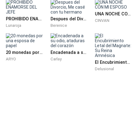
decisión no fue una elección, fue una ejecución.
UNA NOCHE CON MI ESPOSO
PROHIBIDO ENAMORSE DEL JEFE
Despues del Divorcio, Me casé con tu hermano
CINVAN
—Cancele todo, Marcus.
Lunaroja
Berenice
Hubo un silencio de piedra al otro lado. —¿Disculpe?
Señorita, es el contrato del año. Los inversores...
20 monedas por una esposa de papel
Encadenada a su odio, ataduras del corazón
ARYO
Carlay
—Le dije que lo cancele todo. —Su voz fue un golpe
El Encubrimiento Letal del Magnate: Su Reina Amnésica
Delusional
seco, un diamante cortando el aire.
Hubo un silencio de piedra al otro lado. Eleanor ya
estaba cerrando el sobre de Manila cuando Marcus
volvió a hablar, esta vez con un matiz de auténtico
pánico.
—Señorita Vance, por favor... el Vizconde de Sterling
está en la sala de juntas. Ha volado desde Suiza solo