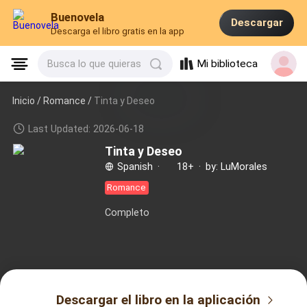
Buenovela
Descargar
Descarga el libro gratis en la app
Mi biblioteca
Busca lo que quieras
Inicio /
Romance
/
Tinta y Deseo
Last Updated: 2026-06-18
Tinta y Deseo
Spanish
·
18+
·
by: LuMorales
Romance
Completo
Descargar el libro en la aplicación