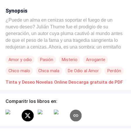
Synopsis
¿Puede un alma en cenizas soportar el fuego de un
nuevo deseo? Julián Thurne fue el prodigio de su
generación, un autor cuya pluma cautivó al mundo antes
de que el peso de la fama y una tragedia sangrienta lo
redujeran a cenizas. Ahora, es una sombra: un ermitaño
de ojos azules gélidos y mirada atormentada que vive
Amor y odio
Pasión
Misterio
Arrogante
oculto en una cabaña al borde de un acantilado, donde el
rugido del mar es el único sonido que tolera. Eleonora
Chico malo
Chica mala
De Odio al Amor
Perdón
Vance no ha llegado hasta él sólo por caridad, pero
tampoco puede negar que la oscuridad de Julián la atrae
Desafío a las Expectativas
Tinta y Deseo Novelas Online Descarga gratuita de PDF
de una forma que no puede explicar. Ambiciosa y audaz,
sabe que su prestigio en el mundo editorial pende de un
hilo; necesita ese éxito sin precedentes que sólo el genio
Comparitr los libros en:
de Thurne puede darle para consolidar su nombre en la
cima. Sin embargo, tras la fachada de la mujer de
negocios que busca un manuscrito para salvar su carrera,
se esconde una fascinación peligrosa por el hombre roto