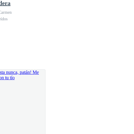
dera
Carmen
eídos