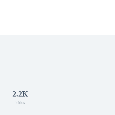
 Romance
Sci-Fi
Guerra
Otros
2.2K
leídos