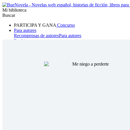
Mi biblioteca
Buscar
PARTICIPA Y GANA
Concurso
Para autores
Recompensas de autores
Para autores
Ranking
Navegar
Novelas
Cuentos Cortos
Todos
Romance
Hombre lobo
Mafia
Sistema
Fantasía
Urbano
LG