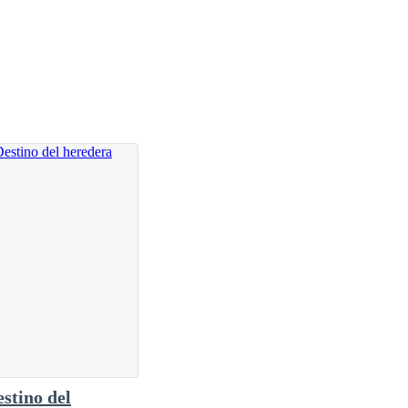
a pastelería.
 a conseguir un nuevo empleo ―dijo ella, para
estino del