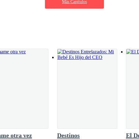
Más Capítulos
e, pero el dolor de la bala me lo impedía.
erecho del pantalón y alcancé mi móvil.
o a quién podía llamar y Matt fue mi única
 Tenía un plan y quizás era el único
r mi “poca experiencia” no me han aceptado. Ahora estoy luchando por l
 dibujando el nombre en el aire. Sonreí―. Sabes que puedo ayudarte
bro.
 mejor lo que hago. Estoy segura de que a mi jefe le agradarás.
me otra vez
Destinos
El D