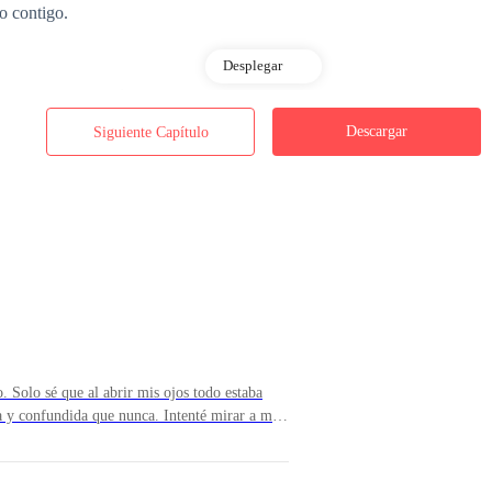
o contigo.
Desplegar
ito salir de aquí ahora!
Descargar
Siguiente Capítulo
! ―vociferó mi padre justo detrás de mí.
 y se quedó callado algunos segundos.
. Solo sé que al abrir mis ojos todo estaba
a y confundida que nunca. Intenté mirar a mi
í un poco más los ojos y en el fondo vi a mi
.―¡Un milagro! ―decía mi madre repetidas
mi mano. Alison sostuvo mi otra mano y