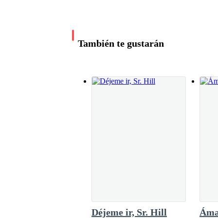
charco grande a mi alrededor. Intenté sentarm
Estiré mi mano con fuerza hasta mi bolsillo d
―Pero busca otro empleo…
Necesitaba buscar ayuda.Pensé por un moment
opción. Era mi editor, pero también mi amigo.
También te gustarán
―No es tan fácil, sabes que lo intenté, pero po
―La pastelería “Amanda Cake” ―Y alzó su mano
darme ánimos como siempre, y acarició mi hom
―Sí, lo sé, pero no sé atender una mesa.
―No soy mesera, pero si vas conmigo podrás ver
Déjeme ir, Sr. Hill
Áma