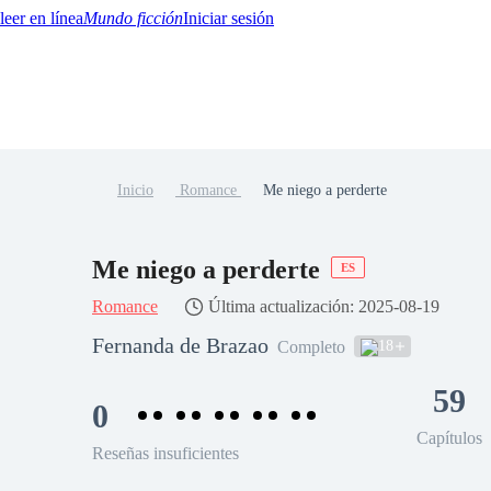
Mundo ficción
Iniciar sesión
Inicio
Romance
Me niego a perderte
BTQ+
YA/TEEN
Paranormal
Misterio/Thriller
Oriental
Juegos
Historia
MM
Me niego a perderte
ES
Romance
Última actualización: 2025-08-19
Fernanda de Brazao
18
Completo
59
0
Capítulos
Reseñas insuficientes