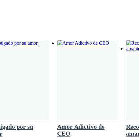
roso, en su cara. Valentina le dio una fuerte
mó
ido de rabia y ella aprovechó para correr,
e todos se estremecieron, Scott sintió que se
rió a buscarla, corrió en dirección a donde
trarla, necesitaba salvarla del loco de
 a su lado, Valentina, al amor no se le obliga, de todos modos, la ley 
quería salir de sus labios, se sentía rota.
ado en sus cortos veinte y un años, Valentina Dion era huérfana, sus p
a la casa Brighton, porque los padres de su gran amiga Meredith, eran su
ró a primera vista.
erlo era como recordar que lo había perdido todo hace cinco años. Se m
igado por su
Amor Adictivo de
Reco
r
CEO
aman