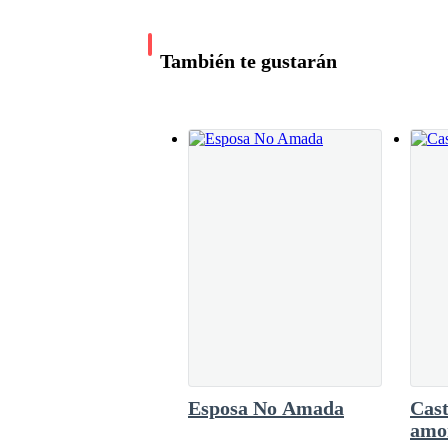
pudo alejarse, sintió su aliento cálido y asque
—¿Y si me niego a darte el divorcio? —excla
patada en los testículos, Lucius lanzó un gruñ
Lucius disparó. El sonido resonó tan fuerte qu
También te gustarán
quedaba sin aliento —¡Valentina! —gritó y cor
escuchó aquel horrible ruido, necesitaba encon
—Nadie puede obligar a una persona a permanecer
Él subió la escalera, ella contuvo un sollozo que 
Scott era el primer y único hombre que había am
incendio, y ella a los quince años, fue a vivir 
que conoció a Scott, tío de Meredith y se enamo
Cuando observó sus maletas, sintió pánico, perd
tristeza por ella, odiaba lastimarla.
Esposa No Amada
Cast
amo