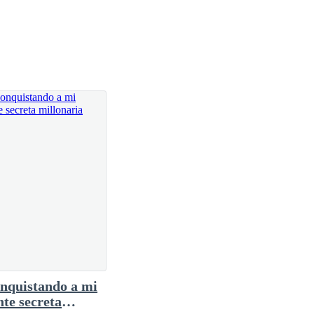
estaría de mi parte, hoy tomaré mis cosas y me iré.
adres habían muerto años atrás víctimas de un
s padrinos, y mejores amigos de sus padres, fue ahí
antuvo firme, Scott miró su semblante, sintió
nquistando a mi
te secreta