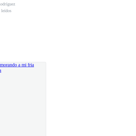
onaria
odríguez
 leídos
así—. No me odies, Val, no quise lastimarte.
r recorrer su cuerpo, se aferró a su piel, hubiese
lsiva besó sus labios, él se negó, intentó alejarse,