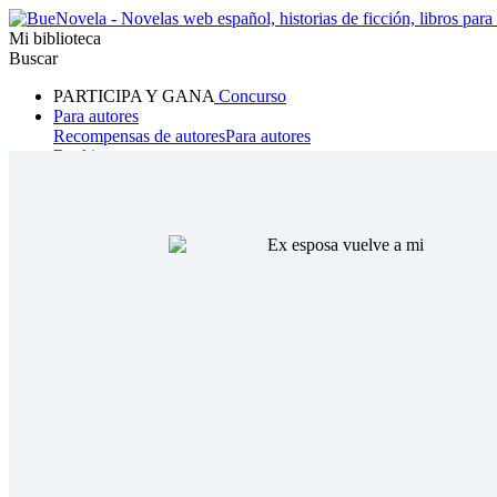
Mi biblioteca
Buscar
PARTICIPA Y GANA
Concurso
Para autores
Recompensas de autores
Para autores
Ranking
Navegar
Novelas
Cuentos Cortos
Todos
Romance
Hombre lobo
Mafia
Sistema
Fantasía
Urbano
LG