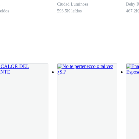
mill
a
Ciudad Luminosa
Dehy R
eídos
593.5K leídos
467.2K
de rencor, no quería su odio, le tenía un cariño especial, siempre fue 
trémula, incapaz de negarse, él la abrazó con fuerza, ella sintió el calo
oltara, ella sabía que todo habría terminado, se alejó un momento, e impu