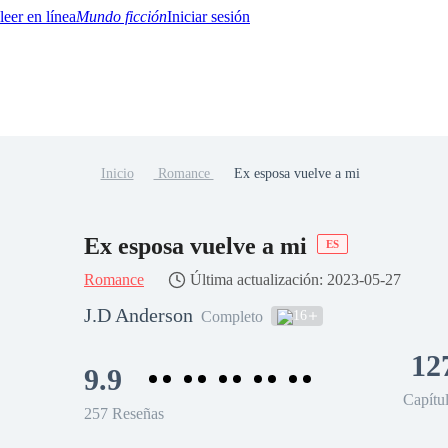
Mundo ficción
Iniciar sesión
Inicio
Romance
Ex esposa vuelve a mi
BTQ+
YA/TEEN
Paranormal
Misterio/Thriller
Oriental
Juegos
Historia
MM
Ex esposa vuelve a mi
ES
Romance
Última actualización: 2023-05-27
J.D Anderson
16
Completo
12
9.9
Capítu
257 Reseñas