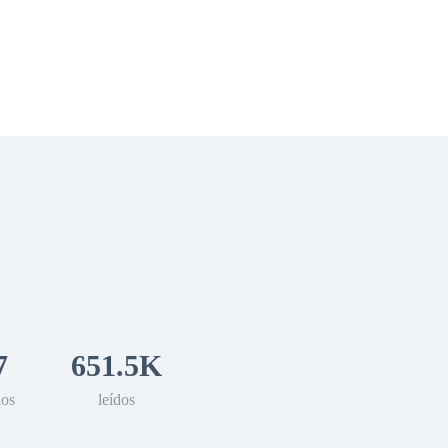
 Romance
Sci-Fi
Guerra
Otros
7
651.5K
los
leídos