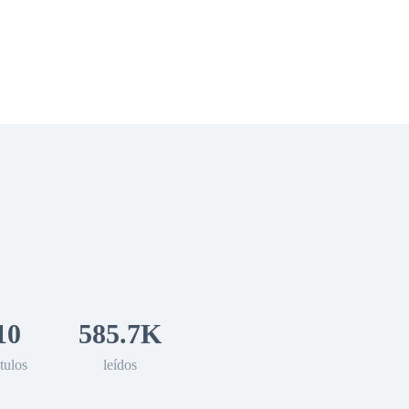
 Romance
Sci-Fi
Guerra
Otros
10
585.7K
tulos
leídos