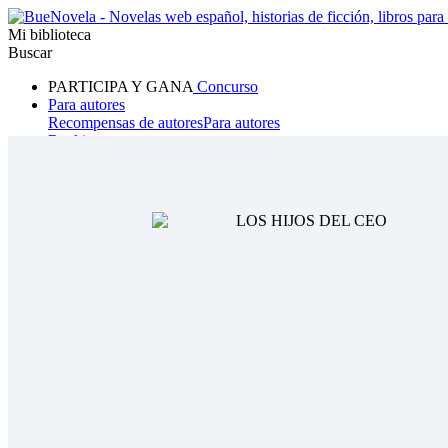
Mi biblioteca
Buscar
PARTICIPA Y GANA
Concurso
Para autores
Recompensas de autores
Para autores
Ranking
Navegar
Novelas
Cuentos Cortos
Todos
Romance
Hombre lobo
Mafia
Sistema
Fantasía
Urbano
LG