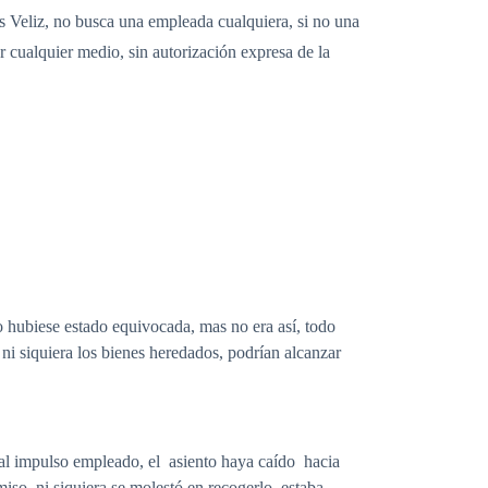
s Veliz, no busca una empleada cualquiera, si no una
r cualquier medio, sin autorización expresa de la
o hubiese estado equivocada, mas no era así, todo
y ni siquiera los bienes heredados, podrían alcanzar
 al impulso empleado, el asiento haya caído hacia
miso, ni siquiera se molestó en recogerlo, estaba