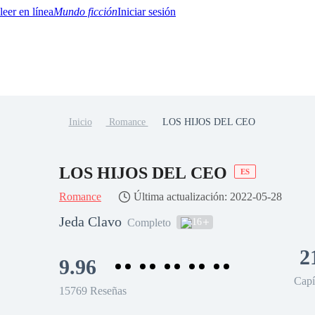
Mundo ficción
Iniciar sesión
Inicio
Romance
LOS HIJOS DEL CEO
BTQ+
YA/TEEN
Paranormal
Misterio/Thriller
Oriental
Juegos
Historia
MM
LOS HIJOS DEL CEO
ES
Romance
Última actualización: 2022-05-28
Jeda Clavo
16
Completo
2
9.96
Capí
15769 Reseñas