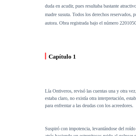
duda en acudir, pues resultaba bastante atracti
madre susuta. Todos los derechos reservados, pro
autora. Obra registrada bajo el número 22010
Capítulo 1
Lía Ontiveros, revisó las cuentas una y otra ve
estaba claro, no existía otra interpretación, es
para enfrentar a las deudas con los acreedores.
Suspiró con impotencia, levantándose del roído
atrás haciendo un estrepitosos ruido al golpear 