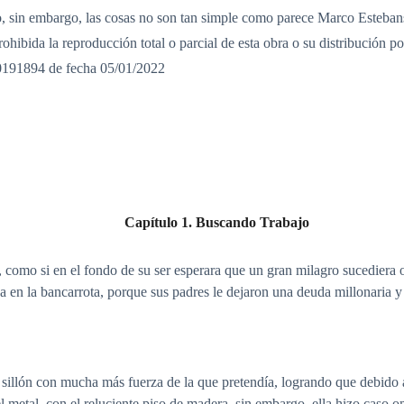
vo, sin embargo, las cosas no son tan simple como parece Marco Esteban
hibida la reproducción total o parcial de esta obra o su distribución po
50191894 de fecha 05/01/2022
Capítulo 1. Buscando Trabajo
z, como si en el fondo de su ser esperara que un gran milagro sucediera 
taba en la bancarrota, porque sus padres le dejaron una deuda millonaria 
 sillón con mucha más fuerza de la que pretendía, logrando que debido
el metal, con el reluciente piso de madera, sin embargo, ella hizo caso o