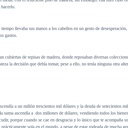
 hacerlo.
tiempo llevaba sus manos a los cabellos en un gesto de desesperación, 
os gastos.
 cubiertas de repisas de madera, donde reposaban diversas colecciones d
teza la decisión que debía tomar, pese a ello, no tenía ninguna otra alter
scendía a un millón trescientos mil dólares y la deuda de setecientos mi
la suma ascendía a dos millones de dólares, vendiendo todos los bienes d
acudir, porque cuando se cae en desgracia y lo único que te acompaña so
e, prácticamente sola en el mundo, a pesar de estar rodeada de mucha gen