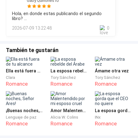
Gaby Quiñones10
alrededor, vestidas todas con los delicados vestidos de
querías que nos viéramos hoy?
dama de honor: largos, de tul rosa claro, sin tirantes, con
Hola, en donde estas publicando el segundo
pequeñas flores rosadas cosidas aquí y allá. Un diseño
libro? ...
—Es una larga historia…
suelto y sencillo que, aun así, las hacía ver preciosas.Cici,
2026-07-09 13:22:48
0
—En ese caso, resúmela —contestó Max, mirando su
reloj antes de cruzar los brazos.
También te gustarán
—¿Estás ocupado? —preguntó Iris, ladeando la cabeza
con curiosidad.
Ella está fuera de tu alcance
La esposa rebelde del Árabe
Ámame otra vez
Clara
Tory Sánchez
Tory Sánchez
—En cierto modo. Hay alguien esperándome, pero
Romance
Romance
Romance
puedo hacer que espere. Quiero saber que todo está
bien contigo.
¡Buenas noches, Señor Ares!
Amor Malentendido por mi esposo cruel
La esposa gorda que el CEO no quiere
El gesto de su amigo la conmovió. Max siempre
Lenguaje de paz
Alicia W. Colins
INx
encontraba formas de demostrar cuánto la apreciaba,
Romance
Romance
Romance
y por eso Iris quería que él le ayudara con su nuevo