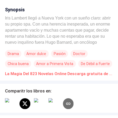
Synopsis
Iris Lambert llegó a Nueva York con un sueño claro: abrir
su propio spa. Con una herencia inesperada, un enorme
apartamento vacío y muchas cuentas que pagar, decide
rentar una habitación. Lo que no esperaba era que su
nuevo inquilino fuera Hugo Barnard, un oncólogo
brillante y reservado que parece tan fuera de lugar en su
Drama
Amor dulce
Pasión
Doctor
vida como en la caótica ciudad.Hugo busca algo sencillo:
un lugar donde desconectarse del agotador ritmo de su
Chica buena
Amor a Primera Vista
De Débil a Fuerte
trabajo y la presión de su familia. Pero convivir con Iris,
con su energía imparable, su risa contagiosa y su
La Magia Del 823 Novelas Online Descarga gratuita de PDF
capacidad para meterse bajo su piel, está lejos de ser
sencillo. Hugo no esperaba terminar compartiendo casa
Comparitr los libros en:
con alguien tan colorida y desbordante de energía como
Iris, mientras que ella no sabe cómo manejar a este
hombre enigmático y de mirada intensa.Mientras los días
en el 823 pasan entre momentos incómodos, pequeños
actos de complicidad y miradas que dicen más de lo que