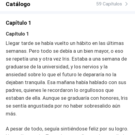
Catálogo
deberían, ambos comienzan a darse cuenta de que quizá
59 Capítulos
lo que necesitan no es solo un hogar, sino también
alguien que los inspire a soñar más allá de sus propios
Capítulo 1
límites."A veces, el lugar menos esperado es el mejor
hogar para el corazón."
Capítulo 1
Llegar tarde se había vuelto un hábito en las últimas
semanas. Pero todo se debía a un bien mayor, o eso
se repetía una y otra vez Iris. Estaba a una semana de
graduarse de la universidad, y los nervios y la
ansiedad sobre lo que el futuro le depararía no la
dejaban tranquila. Esa mañana había hablado con sus
padres, quienes le recordaron lo orgullosos que
estaban de ella. Aunque se graduaría con honores, Iris
se sentía angustiada por no haber sobresalido aún
más.
A pesar de todo, seguía sintiéndose feliz por su logro.