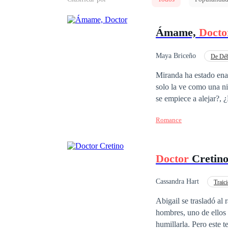
Ámame,
Docto
Maya Briceño
De Déb
POV en primera person
Miranda ha estado en
solo la ve como una ni
se empiece a alejar?,
feliz?
Romance
Doctor
Cretin
Cassandra Hart
Traic
Diferencia de Edad
Abigail se trasladó al
hombres, uno de ellos amable y e
humillarla. Pero este 