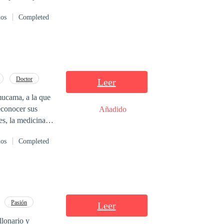
deal de mantenerla
dos
Completed
o amarla.
Doctor
Leer
mucama, a la que
econocer sus
Añadido
es, la medicina y
eto que le
dos
Completed
ron al
doctor
¿Se dará cuenta a
Pasión
Leer