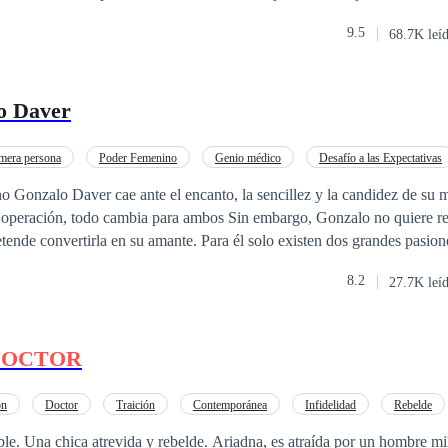
que pensó nunca sentiría de nuevo. Por eso humillarla parecía la forma i
9.5
68.7K leí
o se cierne sobre Abi, Edward hará todo para mantenerla a salvo, inclus
o Daver
mera persona
Poder Femenino
Genio médico
Desafío a las Expectativas
a de Edad
Contemporánea
o Gonzalo Daver cae ante el encanto, la sencillez y la candidez de su 
na operación, todo cambia para ambos Sin embargo, Gonzalo no quiere r
etende convertirla en su amante. Para él solo existen dos grandes pasion
fuerza y consigue ser médica, inspirada por la admiración y el amor secr
8.2
27.7K leí
el egoísmo de terceros, intentarán separarlos, como en el pasado separa
ucama, Diana Soulé,tía de Aby. ¿Podrán dejar los prejuicios de lado? 
ón que él siente, se convirtió en amor?
DOCTOR
ón
Doctor
Traición
Contemporánea
Infidelidad
Rebelde
bre millonario y