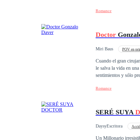
le hacía sentir cosas 
Romance
lejos.Cuando el peligr
Doctor
Gonzal
Miri Baus
POV en pri
Perdón
Diferenci
Cuando el gran cirujan
le salva la vida en u
sentimientos y sólo pr
el sexo. Abigail se es
Romance
profiere. La maldad y 
Felipe Daver de otra m
tiempo que esa atracci
SERÉ SUYA
DaysyEscritora
Acci
De Débil a Fuerte
Un Millonario irresistible. Una chica atrevida y rebelde. Ariadna, es atraída por un hom