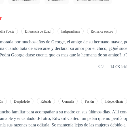
r
il a Fuerte
Diferencia de Edad
Independiente
Romance oscuro
a
Contemporánea
Doctor
Chico malo
Matrimonio por Contrato
amorada por muchos años de George, el amigo de su hermano mayor, pe
ña cuando trata de acercarse y declarar su amor por el chico, ¿Qué suc
 ¿Podrá George darse cuenta que es mas que la hermana de su amigo?, ¿
8.9
14.0K leí
o
ión
Despiadado
Rebelde
Comedia
Pasión
Independiente
Acción
 rancho familiar para acompañar a su madre en sus últimos días. Allí con
ncantador.El otro, Edward Carter...un patán que no perdía oportunidad de
tenía sus razones para odiarla. Se mantenía lejos de las mujeres debido 