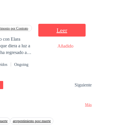
 desesperación.
imonio por Contrato
Leer
to con Elara
 que diera a luz a
Añadido
 ha regresado a
e operaciones.
eídos
Ongoing
lo con vida.
Siguiente
Más
muerte
arrepentimiento post muerte