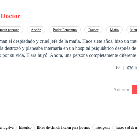
ntenerse con vida, en este vil mundo que solo les había traído tristeza y
l
Doctor
mera persona
Acción
Poder Femenino
Doctor
Mafia
Matr
Construcción de Poder
man el despiadado y cruel jefe de la mafia. Hace siete años, hizo un tra
 la destrozó y planeaba internarla en un hospital psiquiátrico después de
 por su vida, Elara huyó. Ahora, una persona completamente diferente
 su dinero, y mucho menos su corazón, a menos que esté en su mesa d
10
636 l
 está muerta. La mujer que la reemplazó es la única que puede mantener
ortunidad, pero solo espera el primer golpe.
Anterior
a fugitiva
histórico
libros de ciencia ficcion para jovenes
inteligente
frases sad de 