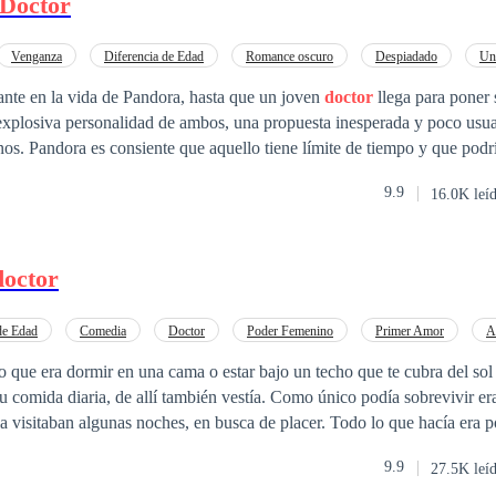
Doctor
Venganza
Diferencia de Edad
Romance oscuro
Despiadado
Un
ente
Poder Femenino
te en la vida de Pandora, hasta que un joven
doctor
llega para poner
 explosiva personalidad de ambos, una propuesta inesperada y poco usua
dría traer muchas
o, pero aun así decide dejarse llevar por lo que aquel
doctor
arrogante, 
9.9
16.0K leí
 lo que suceda después. El conocimiento de aquello no puede detener lo
a de aquellos tiempos quedará marcada para siempre en la vida de ambo
doctor
de Edad
Comedia
Doctor
Poder Femenino
Primer Amor
A
Rebelde
Independiente
 que era dormir en una cama o estar bajo un techo que te cubra del sol 
su comida diaria, de allí también vestía. Como único podía sobrevivir er
 visitaban algunas noches, en busca de placer. Todo lo que hacía era 
bandonado en la basura. Siendo extrajera, sin familiares ni amigos, solo
9.9
27.5K leí
uego se marchó dejándola tirada, no tenía cómo sobrevivir. Pero ella y Tom harían