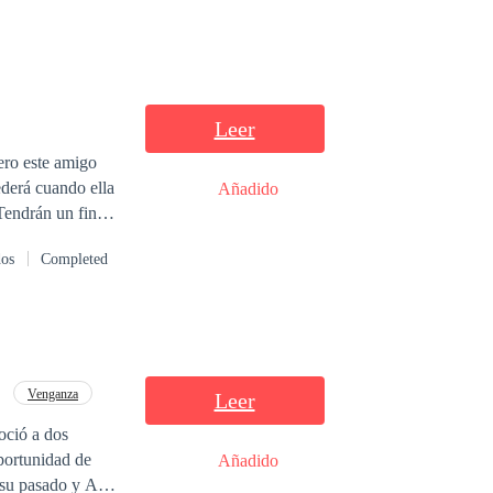
Leer
ro este amigo
ederá cuando ella
Añadido
Tendrán un final
dos
Completed
Venganza
Leer
oció a dos
Añadido
a su pasado y Abi