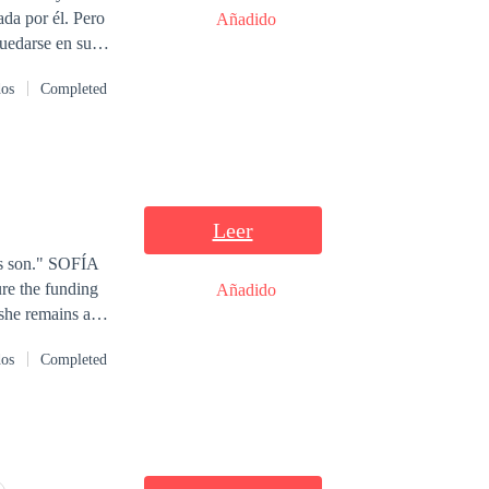
ada por él. Pero
Añadido
quedarse en su
hora en una
dos
Completed
ímite al posarse
ziano Parravicini.
Leer
." SOFÍA
ure the funding
Añadido
 she remains a
 Sofía
dos
Completed
 devastating
to protect his
nd build a world