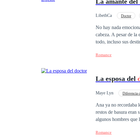
La amante del
LibethCa
Doctor
Pasión
Independi
No hay nada emocionan
cabeza. A pesar de la
todo, incluso sus destinos. Pandora es consiente que aquello tiene límite de tiempo y que po
complicaciones a futur
Romance
sexy tiene para ofrecerle, sin importar
inevitable y una huell
La esposa del
Maye Lyn
Diferencia 
Contemporánea
Ana ya no recordaba lo
restos de basura eran 
algunos hombres que la
Tom, el niño que se había encontrado a
Romance
la promesa de un amor que l