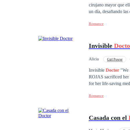
cirujano mayor que ell
un día, desafiando las
lujoso piso a cambio d
Romance
encrucijada entre su d
al pie de un abismo en
Invisible
Docto
Alicia
Girl Power
Invisible
Doctor
"We si
ROJAS sacrificed her h
for her life-saving med
ghost in her own home—a
Romance
discovers she is pregn
revelations: her child 
corporate empire. Trapped between a cold contract and a mother’s instinct, Sofía must make a choice. Will she
Casada con el
stay buried under the 
where her talent, her pain, and her 