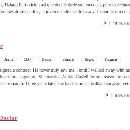
a, Tiziano Parravicini; asi que decide darle su inocencia, pero es rechaz
 órdenes de sus padres, la joven decide irse de casa y Tiziano le ofrece 
e pasar la noche juntos, las veces que él desee. Ariadna se encuentra a
10
19.1K leí
eseo de independencia y su atracción por Tiziano. Ella cruzó su propio l
 el que cayó inevitablemente en los brazos de una deliciosa adicción: Ti
r
Drama
CEO
Doctor
Betrayal
Regret
Pregnant
gned a contract. He never truly saw me... until I walked away with his son
eart for a signature. She married Adrián Castell for one reason: to sec
ical research. Three years later, she has become a brilliant surgeon, yet
 silent witness to the devotion her husband reserves for another woman. When
10
6.5K leí
ant, the life she built on silence begins to crumble. The news brings two
could be born blind, and Adrián sees her not as a partner, but as a pawn 
Doctor
weight of a hollow surname, or will she find the courage to disappear a
motherhood are finally visible? A gripping story of unrequited love, the