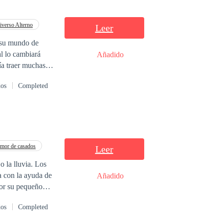
iverso Alterno
Leer
 su mundo de
l lo cambiará
Añadido
recién llegado y
dos
Completed
s.
mor de casados
Leer
o la lluvia. Los
a con la ayuda de
Añadido
por su pequeño
dos
Completed