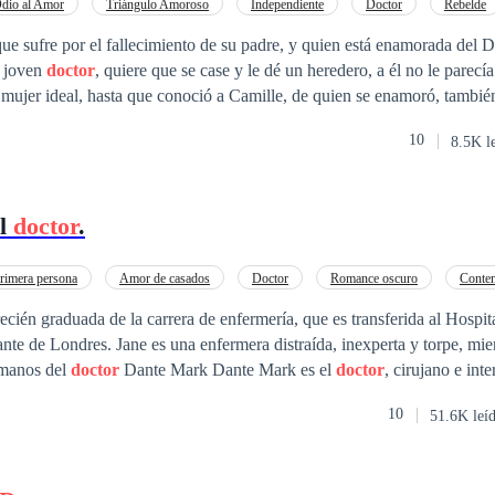
the strength it takes to be reborn when everything falls apart.
dio al Amor
Triángulo Amoroso
Independiente
Doctor
Rebelde
Poder Femenino
Ritmo Rápido
Diferencia de Edad
ue sufre por el fallecimiento de su padre, y quien está enamorada del 
l joven
doctor
, quiere que se case y le dé un heredero, a él no le parecía
 mujer ideal, hasta que conoció a Camille, de quien se enamoró, tambié
amenazaba su felicidad. Samantha, la exnovia obsesionada de Logan, es
10
8.5K l
r costo. Con su encanto manipulador y su habilidad para tejer intrincada
nzó a sembrar semillas de duda y desconfianza en la mente de Logan
ón con Camille. Una vez logrado su objetivo de separarlos, ahora intenta
el
doctor
.
. Logan eventualmente se dará cuenta de que su amor por Camille es ge
ona adecuada para él. Podría decidir luchar por recuperar a Camille y r
mino hacia la reconciliación probablemente estará lleno de obstáculos y
rimera persona
Amor de casados
Doctor
Romance oscuro
Conte
recién graduada de la carrera de enfermería, que es transferida al Hospi
ante de Londres. Jane es una enfermera distraída, inexperta y torpe, mi
 manos del
doctor
Dante Mark Dante Mark es el
doctor
, cirujano e int
terra, por su gran intelecto, mientras que su gran atractivo, lo hace uno 
10
51.6K leí
ciudad. El joven
doctor
es un hombre arrogante, inteligente e inalcanzable. La torp
mera Jefferson, hace que dos mundos tan diferentes se unan y que nazca
entre Mark y Jefferson. ¿Los hombres sin corazón llegan a amar alguna vez?