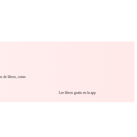
 Romance
Sci-Fi
Guerra
Otros
os de libros, como
Lee libros gratis en la app