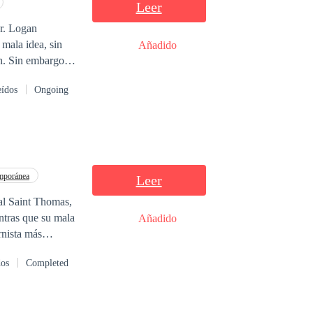
Leer
Dr. Logan
 mala idea, sin
Añadido
n. Sin embargo,
taba decidida a
eídos
Ongoing
s redes de
, sembrando la
rá casarse con
nuino y que
eavivar su
 desafíos. ¿Podrá
mporánea
Leer
tal Saint Thomas,
entras que su mala
Añadido
ernista más
de los solteros
dos
Completed
eza y
 un vínculo sexual