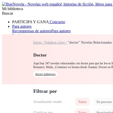
Mi biblioteca
Buscar
PARTICIPA Y GANA
Concurso
Para autores
Recompensas de autores
Para autores
Ranking
Navegar
Inicio /
Palabras clave /
"doctor" Novelas Relacionadas
Novelas
Cuentos Cortos
Todos
Romance
Hombre lobo
Mafia
Sistema
Fantasía
Urbano
LG
Doctor
Aquí hay 347 novelas relacionadas con doctor para que las lea en l
Romance, Mafia. ¡Comience su lectura desde Ámame, Doctor en 
doctor milagroso
Filtrar por
Actualizando estado
Todos
En proceso
Clasificar por
Todos
Popularida