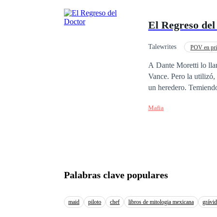
todo lo posible por ma
El Regreso de
Talewrites
POV en pri
Segunda Oportunidad
A Dante Moretti lo lla
Vance. Pero la utilizó,
un heredero. Temiendo
Nueva York. No quiere
Mafia
La chica que destruyó
Anhela una segunda op
Palabras clave populares
maid
piloto
chef
libros de mitologia mexicana
grávid