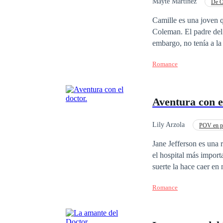
scars of betrayal, and 
Mayte Martinez
De O
Contemporánea
Camille es una joven q
Coleman. El padre de
embargo, no tenía a la
la sombra del pasado 
Romance
recuperarlo a cualquie
engaño, Samantha come
discordia en su relaci
Aventura con 
Logan, hasta lograrlo
Samantha no es la pers
relación, aunque el ca
Lily Arzola
POV en p
Logan conseguirlo?
Jane Jefferson es una 
el hospital más import
suerte la hace caer en
requerido de todo Ingla
Romance
más codiciados de la 
el destino de la enfer