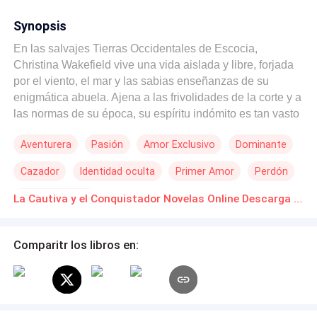
Synopsis
En las salvajes Tierras Occidentales de Escocia,
Christina Wakefield vive una vida aislada y libre, forjada
por el viento, el mar y las sabias enseñanzas de su
enigmática abuela. Ajena a las frivolidades de la corte y a
las normas de su época, su espíritu indómito es tan vasto
como el mar que la rodea. Pero la tranquilidad de su
Aventurera
Pasión
Amor Exclusivo
Dominante
mundo se rompe cuando una columna de humo presagia
la llegada de lo impensable: los drakkars vikingos. Wolf,
Cazador
Identidad oculta
Primer Amor
Perdón
el formidable Thane normando-danés, asola la costa con
un propósito despiadado: asegurar un linaje y consolidar
Héroe Inmortal
La Cautiva y el Conquistador Novelas Online Descarga gratuita de PDF
su poder a través de una esposa fuerte y fértil.
Acostumbrado a la sumisión, se topa con Christina, una
mujer que lo desafía con cada mirada y cada palabra.
Comparitr los libros en:
Capturada y arrastrada a bordo de su barco, Christina se
niega a ser un simple botín. El viaje a las gélidas tierras
del Norte se convierte en una batalla de voluntades entre
una cautiva llena de odio y un conquistador intrigado por