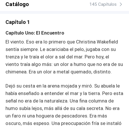
su fiera resistencia. En el brutal jarlazgo de Wolf,
Catálogo
145 Capítulos
Christina es relegada a la servidumbre, bajo la
implacable supervisión de Thora, una mujer influyente y
Capítulo 1
celosa que ve en la forastera una amenaza. A través de
trabajos extenuantes y humillaciones constantes,
Capítulo Uno: El Encuentro
Christina observa a sus captores, no con miedo, sino con
El viento. Eso era lo primero que Christina Wakefield
una fría determinación de entender a sus enemigos para
sentía siempre. Le acariciaba el pelo, jugaba con su
encontrar una vía de escape. Cada interacción con Wolf,
trenza y le traía el olor a sal del mar. Pero hoy, el
cargada de tensión, revela capas inesperadas del
guerrero, pero alimenta un odio que es su único escudo.
viento traía algo más: un olor a humo que no era de su
Mientras Christina lucha por mantener su espíritu intacto
chimenea. Era un olor a metal quemado, distinto.
y planifica su libertad, una peligrosa atracción comienza
a gestarse entre la cautiva indomable y el fiero señor de
Dejó su cesta en la arena mojada y miró. Su abuela le
la guerra. En un mundo donde la supervivencia exige
había enseñado a entender el mar y la tierra. Pero esta
brutalidad, ¿podrá la chispa del desafío encender una
señal no era de la naturaleza. Una fina columna de
pasión que trascienda el cautiverio?
humo subía lejos, más allá de su cala secreta. No era
un faro ni una hoguera de pescadores. Era más
oscuro, más espeso. Una preocupación fría se instaló