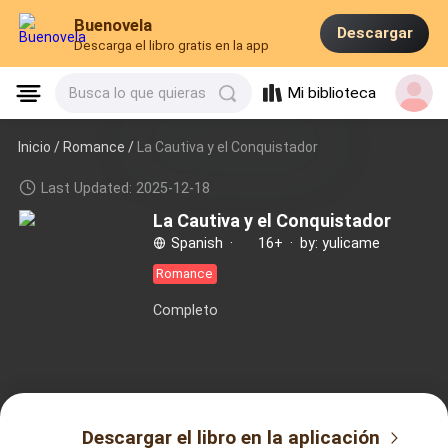
Buenovela
Descargar
Descarga el libro gratis en la app
Mi biblioteca
Busca lo que quieras
Inicio /
Romance
/
La Cautiva y el Conquistador
Last Updated: 2025-12-18
La Cautiva y el Conquistador
Spanish
·
16+
·
by: yulicame
Romance
Completo
Descargar el libro en la aplicación