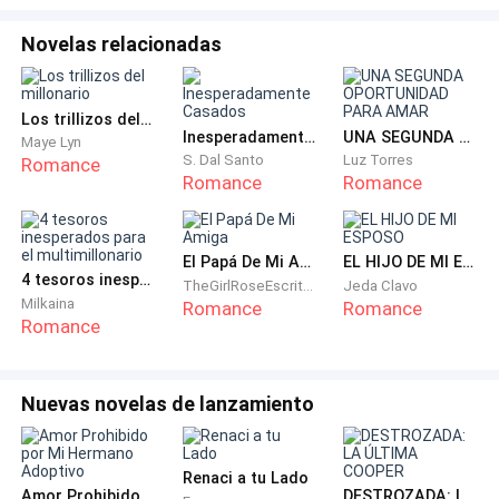
—¿Quién eres tú? —Su voz era profunda, un gruñido
Novelas relacionadas
fuerte. Hablaba un idioma que Christina entendía, pero
con un acento extraño.
Los trillizos del millonario
Inesperadamente Casados
UNA SEGUNDA OPORTUNIDAD PARA AMAR
Maye Lyn
Christina, en lugar de encogerse, lo miró fijamente.
S. Dal Santo
Luz Torres
Romance
Una pequeña chispa de desafío se encendió en sus
Romance
Romance
ojos. —Soy Christina de Wakefield. ¿Y quién eres tú
para venir a mi tierra con fuego y muerte?
El Papá De Mi Amiga
EL HIJO DE MI ESPOSO
4 tesoros inesperados para el multimillonario
TheGirlRoseEscritora
Jeda Clavo
Wolf parpadeó. Acostumbrado a que la gente le
Milkaina
Romance
Romance
obedeciera o huyera, la forma de hablar de la joven era
Romance
algo nuevo. Una sonrisa lenta y peligrosa apareció en
su rostro. —Soy Wolf. Y esta, ahora, es mi tierra. Y tú,
Nuevas novelas de lanzamiento
chica salvaje, eres mi botín.
—Yo no soy el botín de nadie —contestó, su voz firme,
Renaci a tu Lado
aunque sus rodillas temblaban un poco.
Amor Prohibido por Mi Hermano Adoptivo
DESTROZADA: LA ÚLTIMA COOPER