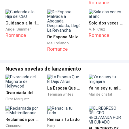
Romance
Ese día a eso de las nueve de la mañana Blake cumplió
el deseo de su esposa en ir a celebrar el primer
Cuidando a la Hija del CEO
Solo dos veces al año
aniversario de bodas navegando, a pesar de que él le
Angel Summer
A. N. Cruz
propuso ir de viaje por el mundo después de
Romance
Romance
De Esposa Malvada a Abogada Despiadada, Llegó La Revancha
obsequiarle una hermosa y exclusiva joya de la joyería
Mel Polanco
Romance
de la empresa Spencer, un hermoso collar con un gran
diamante de la joyería Polvo de estrellas, ya que a
Marla le encantaban los diamantes de gran tamaño,
Nuevas novelas de lanzamiento
gusto adquirido que por supuesto tenía desde
siempre cuando pasaba por las diferentes joyerías,
pero que habría venido a materializar después de que
La Esposa Que Él Dejó Atrás
Ya no soy tu migajera
Divorciada del Magnate de Hollywood
se casó con Blake, el CEO la consentía en
Temisan writes
Mar de cristal
Eliza Marquez
absolutamente todo lo que ella deseaba por más
imposibles que fueran sus deseos, él quería retribuirle
todo lo que según ella sus padres le habían negado.
Reclamada por el Multimillonario
Renaci a tu Lado
Cinnamon
Fany
EL REGRESO DEL CEO: RECLAMADA POR MI CUÑADO