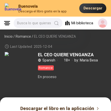
Buenovela
Descargar
Descarga el libro gratis en la app
Mi biblioteca
Busca lo que quieras
Inicio /
Romance
/
EL CEO QUIERE VENGANZA
Last Updated: 2025-12-04
EL CEO QUIERE VENGANZA
Spanish
·
18+
·
by: Maria Besa
Romance
En proceso
Descargar el libro en la aplicación