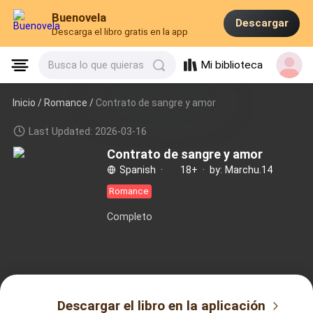
Buenovela
Descargar
Descarga el libro gratis en la app
Mi biblioteca
Busca lo que quieras
Inicio /
Romance
/
Contrato de sangre y amor
Last Updated: 2026-03-16
Contrato de sangre y amor
Spanish
·
18+
·
by: Marchu.14
Romance
Completo
Descargar el libro en la aplicación