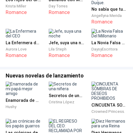
ver a los abogados de los Castellanos en la Ciudad de
Krista Miller
Day Torres
Oro. Pregunta por la Señora Fernández. Ella tiene la otra
No sabía que tuvimos dos hijos. Saga familia Duque.
Romance
Romance
mitad de esta verdad.
Angellyna Merida
Romance
Confía en nadie. Y recuerda, el Jardín de los Socios
siempre fue nuestro lugar seguro.
La Enfermera del CEO
Jefe, suya una noche
La Novia Falsa Del Millonario
Aurora Love
Lila Steph
DaysyEscritora
Con todo mi amor,
Romance
Romance
Romance
Papá.”
Nuevas novelas de lanzamiento
Luna sintió que el suelo se inclinaba. El aire de la
Secretos de una niñera
trastienda, cargado de harina, de repente le resultó
Enamorada de mi papá mejor amigo
Cristina López
irrespirable.
Aldería Innovadora
. El nombre rondaba
CINCUENTA SOMBRAS DE DESEOS PROHIBIDOS
Hushy
Crowned Princess.
como un fantasma en las historias a medias de su
madre. Y los Castellanos… el apellido que sonaba en
las noticias financieras, dueño de la Costa Esmeralda.
Las crónicas de los papás guarros
Diez Hermanos para una Reina