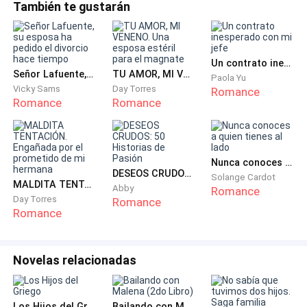
con motivos de café y trigo entrelazados. No había lujo
También te gustarán
Debajo, unos papeles legales con el membrete de la
ostentoso, solo una belleza auténtica y compartida que
misma empresa. Y una carta, escrita con la letra
llenaba el espacio.Entre las sillas, una multitud hablaba en
pulcra y firme de su padre.
susurros alegres y emocionados. E
Un contrato inesperado con mi jefe
Señor Lafuente, su esposa ha pedido el divorcio hace tiempo
TU AMOR, MI VENENO. Una esposa estéril para el magnate
“Querida Luna,
Paola Yu
Vicky Sams
Day Torres
Romance
Romance
Romance
Si esta caja llega a tus manos, es porque ya eres la
mujer fuerte que siempre supe que serías, y porque yo
ya no estoy para protegerte. Perdóname por este
Nunca conoces a quien tienes al lado
silencio. Lo que arruinó a esta familia no fue un mal
DESEOS CRUDOS: 50 Historias de Pasión
Solange Cardot
negocio, fue una traición. Los documentos adjuntos son
MALDITA TENTACIÓN. Engañada por el prometido de mi hermana
Abby
Romance
Day Torres
la prueba de que la mitad de ‘Aldería Innovadora’ era
Romance
Romance
legítimamente nuestra.
Pero hay algo más importante. Una promesa que hice a
Novelas relacionadas
mi mejor amigo, Roberto Castellanos, para proteger a
nuestras familias en caso de que algo nos pasara. Ve a
Los Hijos del Griego
Bailando con Malena (2do Libro)