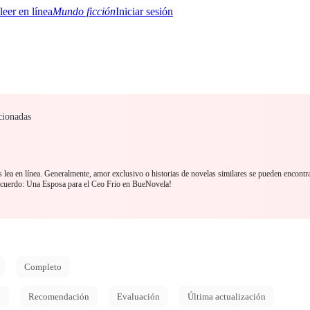
Mundo ficción
Iniciar sesión
cionadas
BTQ+
YA/TEEN
Paranormal
Misterio/Thriller
Oriental
Juegos
Historia
MM
lea en línea. Generalmente, amor exclusivo o historias de novelas similares se pueden encontr
Acuerdo: Una Esposa para el Ceo Frio en BueNovela!
Completo
d
Recomendación
Evaluación
Última actualización