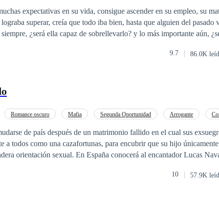
Arrepentimiento
uchas expectativas en su vida, consigue ascender en su empleo, su mat
alguien del pasado vuelve para
 siempre, ¿será ella capaz de sobrellevarlo? y lo más importante aún, ¿
 el mismísimo infierno?
9.7
86.0K leí
do
Romance oscuro
Mafia
Segunda Oportunidad
Arrogante
Co
Matrimonio por Contrato
CEO
udarse de país después de un matrimonio fallido en el cual sus exsueg
te a todos como una cazafortunas, para encubrir que su hijo únicamente 
adera orientación sexual. En España conocerá al encantador Lucas Nava
playboy sin remedio, quien de inmediato se interesará por ella, hasta el
10
57.9K leí
sarse con él a cambio de que este le consiga trabajo en la prestigiosa e
er que al aceptarlo, esto pondrá su vida de cabeza al igual que sus senti
s: 1. Ninguno de los dos puede engañar al otro. 2. El matrimonio durar
verdadera identidad de Sophie. 4. Si Sophie se embaraza, el divorcio s