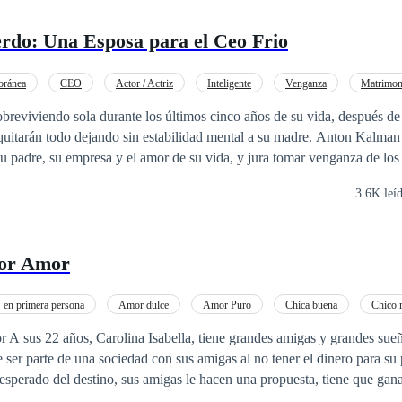
rdo: Una Esposa para el Ceo Frio
oránea
CEO
Actor / Actriz
Inteligente
Venganza
Matrimon
reviviendo sola durante los últimos cinco años de su vida, después de
án todo dejando sin estabilidad mental a su madre. Anton Kalman un joven
 su padre, su empresa y el amor de su vida, y jura tomar venganza de los
el destino tres años después se convierte en el joven CEO más rico de la c
3.6K leí
ando Anton decide utilizar a Yalens para el inicio de su venganza dicié
n acepta un complicado
por Amor
niencia y venganza?.
en primera persona
Amor dulce
Amor Puro
Chica buena
Chico 
A sus 22 años, Carolina Isabella, tiene grandes amigas y grandes sueñ
 ser parte de una sociedad con sus amigas al no tener el dinero para su 
inesperado del destino, sus amigas le hacen una propuesta, tiene que gan
mor de un multimillonario chico que un día va a visitar la cafetería. De