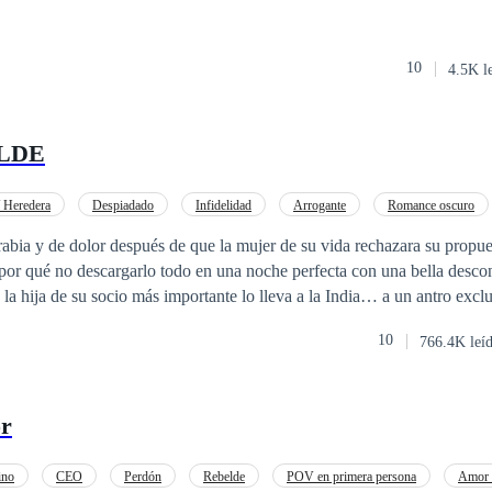
10
4.5K l
LDE
/ Heredera
Despiadado
Infidelidad
Arrogante
Romance oscuro
ama
Desafío a las Expectativas
 rabia y de dolor después de que la mujer de su vida rechazara su propue
or qué no descargarlo todo en una noche perfecta con una bella descono
 la hija de su socio más importante lo lleva a la India… a un antro exc
una seductora mujer. La noche fue perfecta. El problema vino al día
10
766.4K leí
dio cuenta de que había deshonrado nada menos que… ¡a la novia! Hací
asarse con la mujer que amaba, y ahora se veía obligado a caminar al alt
a paloma. Era una maldita bomba a la que
or
ontrolar jamás. Él se ha sumido en la oscuridad, y ella está llena de
es: ¿Cuánto tardará en arder ese infierno?
ino
CEO
Perdón
Rebelde
POV en primera persona
Amor 