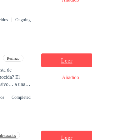
eídos
Ongoing
Rechazo
Leer
sta de
cida? El
Añadido
lusivo… a una
dos
Completed
a pocos días
ar con otra para
de casados
Leer