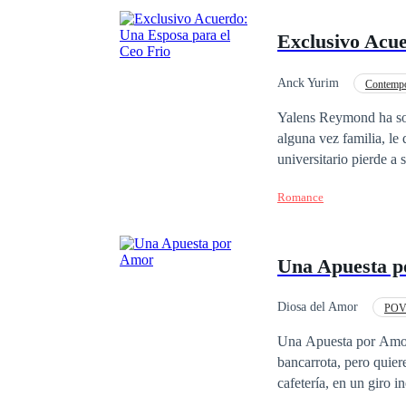
Exclusivo Acue
Anck Yurim
Contemp
Amor de casados
Yalens Reymond ha sob
alguna vez familia, le quitar
universitario pierde a
desgracia, por azares d
Romance
vidas se encuentran cu
Reymond cásese conmigo!" Yalens por un extraño sentimiento de deseo sobre Anto
Acuerdo matrimonial ¿Que sucedera cuando sus deseos y secretos se vean expuestos en el desarrollo de su
Una Apuesta 
matrimonio por conve
Diosa del Amor
POV 
Primer Amor
Una Apuesta por Amor 
bancarrota, pero quiere
cafetería, en un giro 
tiene que ganarse el a