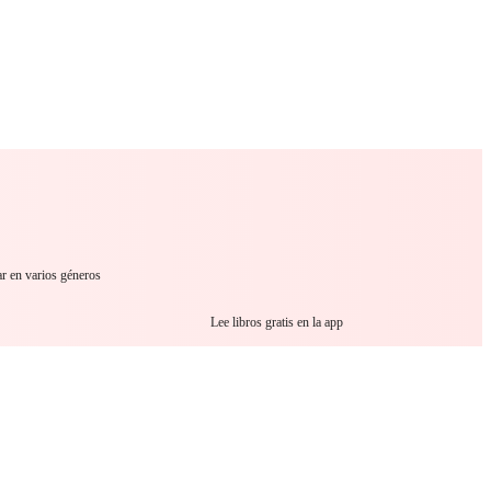
 Romance
Sci-Fi
Guerra
Otros
ar en varios géneros
Lee libros gratis en la app