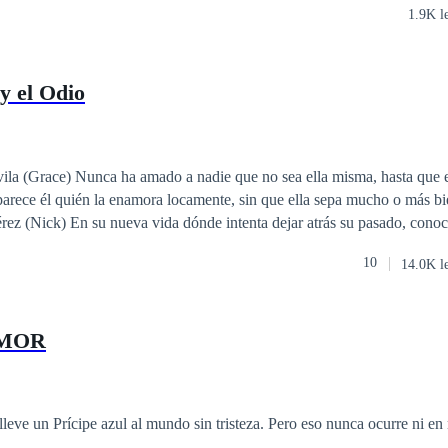
1.9K l
e interesa por el chico, pero sabe que tiene que ganar esa apuesta. Axel
ntusiasta, que el día que le pide matrimonio a su novia, esta le confies
o que quiere estar con los dos, pero él se enfurece y termina por comple
y el Odio
esa herencia que su padre le ha prometido. Dolido se va a otra ciudad
n la mejor noche de sus vidas, pero la tiene que dejar porque necesita re
cesita para poder tener la parte de su cafetería y él la va a necesitar par
la (Grace) Nunca ha amado a nadie que no sea ella misma, hasta que 
parece él quién la enamora locamente, sin que ella sepa mucho o más bi
rez (Nick) En su nueva vida dónde intenta dejar atrás su pasado, cono
r de nuevo, sin sospechar que por ese amor él podría perder por lo que
10
14.0K l
 que su oscuro secreto salga a la luz. ¿Podrá el amor ser capaz de lograr lo
unfar el amor por encima del odio?, ¿Podrán dos polos opuestos atraers
AMOR
leve un Prícipe azul al mundo sin tristeza. Pero eso nunca ocurre ni en