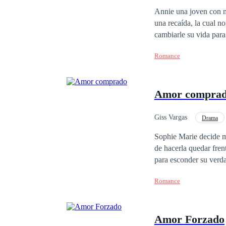
Contemporánea
Annie una joven con m
una recaída, la cual no lograba superar, creía que todo iba bien, hasta que 
cambiarle su vida para
amar luego de vivir en
Romance
Amor compra
Giss Vargas
Drama
Diferencia de Edad
Sophie Marie decide m
de hacerla quedar fren
para esconder su verd
reconocido por ser un 
Romance
ofrecerle un trato: ca
Entertainment, sin sab
condiciones son fácile
Amor Forzado
Nadie debe conocer la 