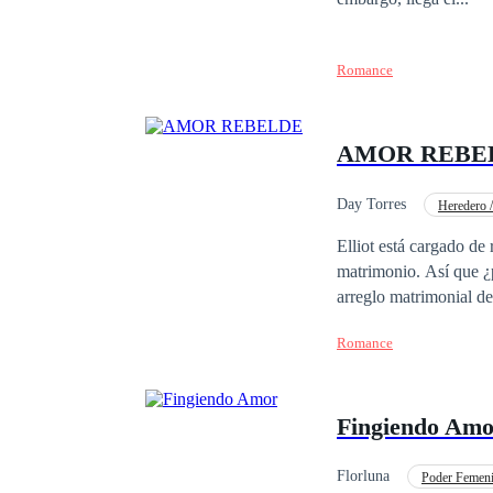
Romance
AMOR REBE
Day Torres
Heredero 
Ritmo Rápido
Dr
Elliot está cargado de
matrimonio. Así que ¿p
arreglo matrimonial de
botella de bourbon… y a las piernas de 
Romance
siguiente, cuando se 
Elliot había querido c
no arruinar el nombre de su familia. Y esa «otra»… no era una mans
Fingiendo Am
nadie, ni siquiera su padre, había podido c
demonios. La pregunta 
Florluna
Poder Femen