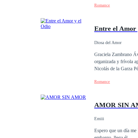
Romance
noche de pasión ella s
chico de 28 años muy e
saliendo con otro, per
Entre el Amor 
ahora no podrá cobrar 
una linda chica y pasa
ciudad natal. Ella lo ne
Diosa del Amor
herencia de su padre. ¿Podrá el dinero ser más fuerte que el amor? ¿Alguno de los dos saldrá ganando en esta
Graciela Zambrano Ávi
apuesta por amor?
organizada y frívola a
Nicolás de la Garza Pé
la cual quiere comenza
Romance
su libertad. Vivirá con el miedo de
imposible?, ¿Podrá tri
encima de todo?
AMOR SIN 
Emiii
Espero que un día me l
embargo, llega él...