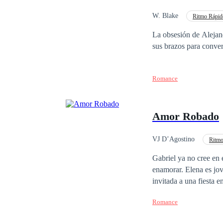
llevar a cabo. ¿Podrá 
W. Blake
Ritmo Rápid
Identidad oculta
La obsesión de Alejando es tenerla a ella,
Romance
Amor Robado
VJ D’Agostino
Ritmo
Gabriel ya no cree en e
enamorar. Elena es jov
invitada a una fiesta 
perfecta para hacerle 
Romance
El plan era Perfecto, 
y luego asegurarse de 