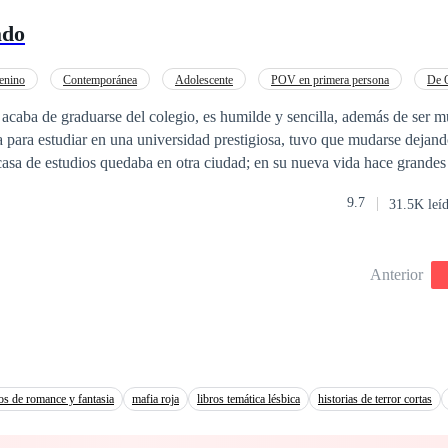
arados las pruebas más fuertes hasta demostrarles lo que significa el ver
ado
enino
Contemporánea
Adolescente
POV en primera persona
De 
mpus
Rebelde
caba de graduarse del colegio, es humilde y sencilla, además de ser mu
para estudiar en una universidad prestigiosa, tuvo que mudarse dejand
casa de estudios quedaba en otra ciudad; en su nueva vida hace grandes
e al principio no le agradaba pero que al pasar el tiempo y compartir c
9.7
31.5K leí
lgo que a la joven le agrada y así este joven se fue ganando su corazón; 
e podría traer problemas a su vida.
Anterior
ros de romance y fantasia
mafia roja
libros temática lésbica
historias de terror cortas