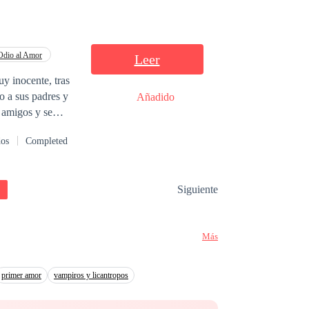
dadero amor.
Odio al Amor
Leer
y inocente, tras
o a sus padres y
Añadido
 amigos y se
on él ve su lado
dos
Completed
pero nunca imaginó
Siguiente
Más
primer amor
vampiros y licantropos