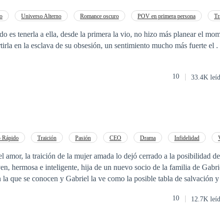
Sophie salir ilesa de este engaño? ¿Qué sucederá cuando se entere de 
no es quien dice ser? ¿Será capaz de perdonarlo? #ConcursoNovelaRománticaAmordeu
o
Universo Alterno
Romance oscuro
POV en primera persona
Tr
Mafia
Chica mala
 desde la primera la vio, no hizo más planear el momento la tendrá en
sus brazos para convertirla en la esclava de su obsesión, un sentimiento mucho más fuerte el .
10
33.4K leí
 Rápido
Traición
Pasión
CEO
Drama
Infidelidad
l amor, la traición de la mujer amada lo dejó cerrado a la posibilidad d
en, hermosa e inteligente, hija de un nuevo socio de la familia de Gabr
en la que se conocen y Gabriel la ve como la posible tabla de salvación y
saber al mundo y a su antiguo amor que había dejado atrás la pesadilla q
10
12.7K leí
enamorar a Elena, demostrar al mundo que había logrado guardar el recu
que la relación terminara de la mejor manera sin que hubiera consecuenc