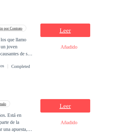
io por Contrato
Leer
 los que llamo
Añadido
 causantes de su
iudad. Sus
dos
Completed
ndole "¡Señorita
malo
Leer
os. Está en
parte de la
Añadido
ar una apuesta,
spués de una