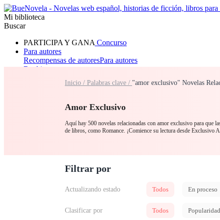
Mi biblioteca
Buscar
PARTICIPA Y GANA
Concurso
Para autores
Recompensas de autores
Para autores
Ranking
Navegar
Inicio /
Palabras clave /
"amor exclusivo" Novelas Rela
Novelas
Cuentos Cortos
Todos
Romance
Hombre lobo
Mafia
Sistema
Fantasía
Urbano
LG
Amor Exclusivo
Aquí hay 500 novelas relacionadas con amor exclusivo para que las 
de libros, como Romance. ¡Comience su lectura desde Exclusivo 
Filtrar por
Actualizando estado
Todos
En proceso
Clasificar por
Todos
Popularida