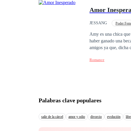
destino les tiene prep
Amor Inesper
JESSANG
Poder Fem
Primer Amor
Ca
Amy es una chica que a
haber ganado una beca 
amigos ya que, dicha 
enamora de un chico qu
Romance
tierno y detallista, a
que enamorarse de él l
Palabras clave populares
salir de la cárcel
amor y odio
divorcio
evolución
lib