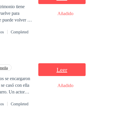
rimonio tiene
Añadido
se puede volver a
dos
Completed
media
Leer
ros se encargaron
se casó con ella
Añadido
rro. Un actor
 punto de
dos
Completed
mpresa BDA
mientos. Las
á año y medio. 3.
erá imposible de