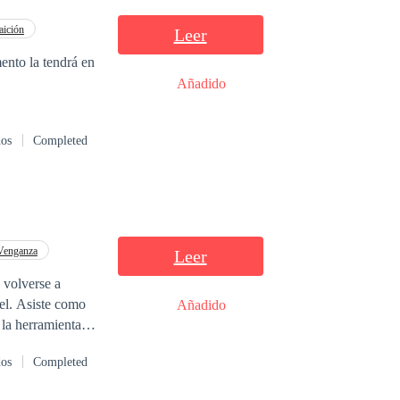
que Lucas Navarro
nmillonario
aición
Leer
Añadido
dos
Completed
Venganza
Leer
e volverse a
iel. Asiste como
Añadido
 la herramienta
ue fue perderla.
dos
Completed
erdo en el olvido
ias. Pero el