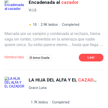
Encadenada al
cazador
Vi LS
10
2.9K leídos
Completed
Marcada por un vampiro y condenada al rechazo, Gema
vaga sin rumbo, convertida en la amenaza que nadie
quiere cerca. Su exilio parece eterno… hasta que llega al
territorio de la manada Sangre Carmesí, una ciudad
donde la oscuridad gobierna y nada es lo que parece.
Hombre lobo
Leer
El Amor Duele
Allí, entre
cazador
es, cambiaformas y vampiros, Gema
Hombres lobo
Poder Femenino
deberá luchar para quedarse… enfrentándose no solo a
criaturas oscuras, sino también a un
cazador
que la odia
Dominante
Cazador
Licántropo
tanto como la necesita.
LA HIJA DEL ALFA Y EL
CAZADOR
Rechazo
De Odio al Amor
Grace Luna
1.7K leídos
Completed