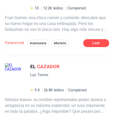
10
12.2K leídos
Completed
Fran Garner, una chica común y corriente, descubre que
su nuevo hogar es una casa embrujada. Pero los
fantasmas no son lo único raro. Hay algo más oscuro y
peligroso al acecho, y el único que puede enfrentarlo es
el rey de los
cazador
es de fantasmas, el famoso Brandon
Paranormal
Leer
Aventurera
Misterio
Price. El problema es que es la última persona a quien
Rebelde
Inteligente
Adolescente
Fran quisiera pedirle ayuda. Así que es imposible
predecir lo que pasará cuando tengan que aunar
Superpoder
esfuerzos para solucionar este problema. Y después.
EL
CAZADOR
Especialmente después.
Luz Torres
9.4
26.8K leídos
Completed
Nikolav Ivanov, su nombre representaba poder, dureza y
arrogancia en su máximo esplendor, un ruso imponente
en toda la palabra. ¿Algo imposible? Que pasara por