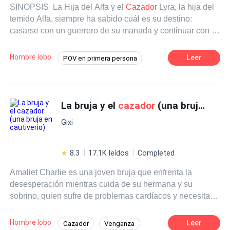
SINOPSIS La Hija del Alfa y el
Cazador
Lyra, la hija del
temido Alfa, siempre ha sabido cuál es su destino:
casarse con un guerrero de su manada y continuar con el
linaje. Pero cuando conoce a Eirik, un
cazador
humano
que acecha los límites del territorio, su mundo se
Hombre lobo
Leer
POV en primera persona
tambalea. Su conexión es instantánea, prohibida y
Hombres lobo
Pasión
Alfa
peligrosa. La ley dicta que nunca deben estar juntos, y si
su padre descubre la verdad, la muerte de Eirik será
Cazador
Licántropo
Amor Prohibido
inevitable. Sin embargo, resistirse es imposible. Ahora,
La bruja y el
cazador
(una bruja en cautiverio)
Amor a Primera Vista
Amor Secreto
Lyra debe tomar la decisión más difícil de su vida:
Gixi
¿honrar su linaje y renunciar al amor, o desafiarlo todo
por un futuro incierto? Una historia de pasión, peligro y un
amor prohibido que cambiará sus vidas para siempre.
8.3
17.1K leídos
Completed
Amaliet Charlie es una joven bruja que enfrenta la
desesperación mientras cuida de su hermana y su
sobrino, quien sufre de problemas cardíacos y necesita
una costosa operación. Sin los recursos necesarios,
Amaliet se ve forzada a tomar medidas drásticas y
Hombre lobo
Leer
Cazador
Venganza