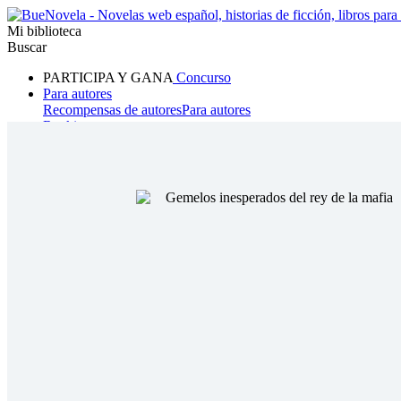
Mi biblioteca
Buscar
PARTICIPA Y GANA
Concurso
Para autores
Recompensas de autores
Para autores
Ranking
Navegar
Novelas
Cuentos Cortos
Todos
Romance
Hombre lobo
Mafia
Sistema
Fantasía
Urbano
LG