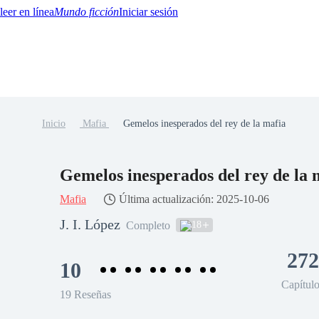
Mundo ficción
Iniciar sesión
Inicio
Mafia
Gemelos inesperados del rey de la mafia
BTQ+
YA/TEEN
Paranormal
Misterio/Thriller
Oriental
Juegos
Historia
MM
Gemelos inesperados del rey de la 
Mafia
Última actualización: 2025-10-06
J. I. López
18
Completo
272
10
Capítul
19 Reseñas