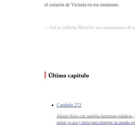
el corazón de Victoria en ese momento.
—Así es señorita Bianchi, nos aseguramos de qu
medio, así que no hay garantía de que sus hijos 
curioso que hayamos logrado gemelos cuando no e
controles prenatales y cualquier duda que lleg
—Lo se doctor, pero sé que mis hijos, sean com
Último capítulo
con aquella ancha sonrisa de dientes blancos. —
me espera, será realmente maravillosa, esta es
extendiendo la mano, Victoria se despidió del 
Capítulo 272
Alessia lloro con aquellas hermosas palabras, y
Saliendo del hospital de fertilidad, Victoria di
quien ya era y seria para siempre su amado e
aplaudieron a la pareja de recién casados, Lau