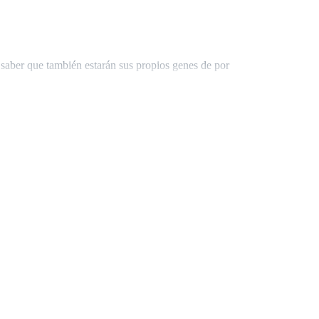
saber que también estarán sus propios genes de por
cuenta, por ahora, la felicito por su resultado, es
cito, recuerde que debe de llevar correctamente los
bello rubio o mis ojos grises. — respondió Victoria
tados Unidos para trabajar allí, y sé que la vida que
 lo ha pedido, muchas gracias por todo. — y
nte se había vuelto realidad.