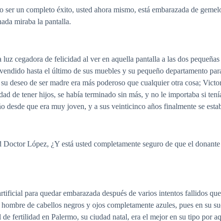
o ser un completo éxito, usted ahora mismo, está embarazada de gemelo
nada miraba la pantalla.
 luz cegadora de felicidad al ver en aquella pantalla a las dos pequeñas
a vendido hasta el último de sus muebles y su pequeño departamento par
ro su deseo de ser madre era más poderoso que cualquier otra cosa; Vict
ad de tener hijos, se había terminado sin más, y no le importaba si tení
ño desde que era muy joven, y a sus veinticinco años finalmente se esta
octor López, ¿Y está usted completamente seguro de que el donante tie
rtificial para quedar embarazada después de varios intentos fallidos que
 hombre de cabellos negros y ojos completamente azules, pues en su sue
l de fertilidad en Palermo, su ciudad natal, era el mejor en su tipo por 