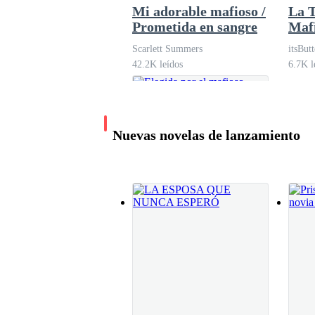
Mi adorable mafioso /
La T
Prometida en sangre
Maf
Lorenzo tomó un trago de su vaso de whisky, y 
Scarlett Summers
itsButt
aparentemente arrebatado su posibilidad de conv
42.2K leídos
6.7K l
—Maldito seas Laurent… — Lorenzo maldijo en 
Nuevas novelas de lanzamiento
Al mismo tiempo, Victoria arrastraba su maleta 
llenado de felicidad y oportunidades, estaba es
—Pasajeros con destino a New York, Estados U
Elegida por el
Tocándose cariñosamente su aun pequeño vientre
mafioso
con ilusión estaba esperando, eran los hijos de 
Anahi Barrientos