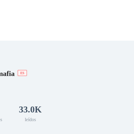
 Romance
Sci-Fi
Guerra
Otros
mafia
ES
33.0K
os
leídos