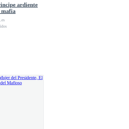
rincipe ardiente
a mafia
 su abdomen después de aquel accidente que le había
Les
ídos
 Unidos que la estaba esperando. Su mundo se había
os sueños que estaban cumpliéndose.
o le estaba aguardando…y sin saber que los hijos que