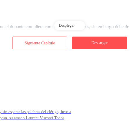
Desplegar
e el donante cumpliera con sus especificaciones, sin embargo debe de 
nazcan exactamente como los ha imaginado, solo le pido que lo tenga en 
ra eso lo planeado, pero en fin, estas cosas pasan, nuevamente la feli
Descargar
Siguiente Capítulo
ue a tener no dude en contactarme. — respondió el médico.
o sean, serán los más hermosos, y tampoco me molesta que saquen mi ca
 Le agradezco por todo doctor López, dentro de dos días me iré a los Es
 la despedida. Seguiré enviándole la evolución de mi embarazo como me
médico que volvió su sueño una realidad.
 sin esperar las palabras del clérigo, beso a
o un pequeño brinco de felicidad, su sueño, su más grande sueño, finalme
sposo, su amado Laurent Visconti.Todos
rent y Alessia, se besaron toda la noche, la