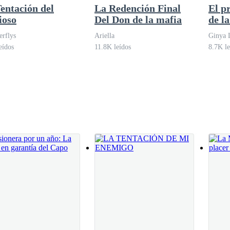
entación del
La Redención Final
El p
ioso
Del Don de la mafia
de l
mirando su reflejo en la ventana, apreció las heridas que aún tenía en
erflys
Ariella
Ginya 
ertirse en padre.
eídos
11.8K leídos
8.7K le
silencio a su hermano, quien había provocado todo aquello.
por el aeropuerto ya lista para abordar el avión con destino a Estados
perando a sus hijos gemelos, y su amplia sonrisa reflejaba todos aquell
nidos, favor de abordar por la puerta 444… —
, Victoria avanzó por el corredor sin saber realmente lo que el destin
un temible mafioso, los hijos de Lorenzo Visconti.