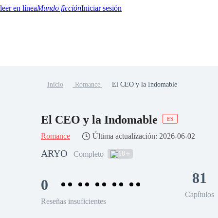
Mundo ficción
Iniciar sesión
Inicio
Romance
El CEO y la Indomable
BTQ+
YA/TEEN
Paranormal
Misterio/Thriller
Oriental
Juegos
Historia
MM
El CEO y la Indomable
ES
Romance
Última actualización: 2026-06-02
ARYO
18
Completo
81
0
Capítulos
Reseñas insuficientes