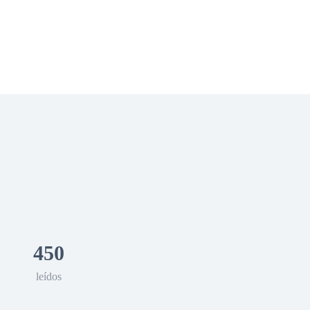
 Romance
Sci-Fi
Guerra
Otros
450
leídos