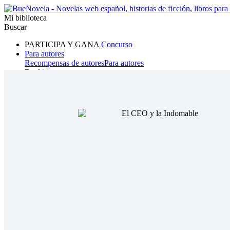
Mi biblioteca
Buscar
PARTICIPA Y GANA
Concurso
Para autores
Recompensas de autores
Para autores
Ranking
Navegar
Novelas
Cuentos Cortos
Todos
Romance
Hombre lobo
Mafia
Sistema
Fantasía
Urbano
LG