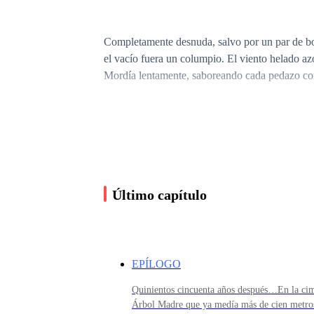
Completamente desnuda, salvo por un par de bot
el vacío fuera un columpio. El viento helado az
Mordía lentamente, saboreando cada pedazo con
Kael amplió la imagen. Sus sistemas internos c
Escaneo biométrico iniciado...
Último capítulo
Resultado: Inconcluso.
EPÍLOGO
Patrón neuronal: Ilegible.
Quinientos cincuenta años después…En la cima
Árbol Madre que ya medía más de cien metros