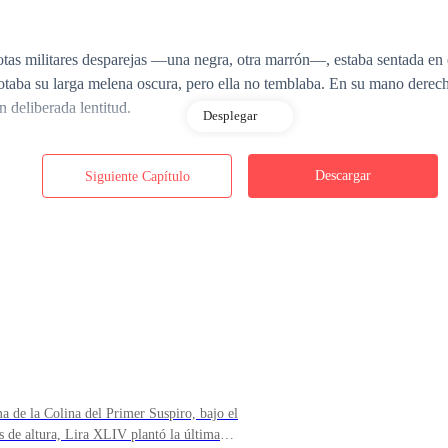
as militares desparejas —una negra, otra marrón—, estaba sentada en 
otaba su larga melena oscura, pero ella no temblaba. En su mano derecha 
 deliberada lentitud.
Desplegar
Descargar
Siguiente Capítulo
omenzaron a trabajar a toda velocidad.
 de la Colina del Primer Suspiro, bajo el
 de altura, Lira XLIV plantó la última