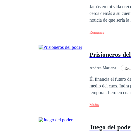
sé una cosa: si Vicen
Venganza
Jamás en mi vida creí 
ceros demás a su cuent
noticia de que sería 
lo que más me afectaba
Romance
ya estaba comprometida
noviazgo, o al menos e
luz dándome así un gol
Prisioneros de
preguntarm
Andrea Mariana
Rom
Chica buena
Cons
Él financia el futuro 
medio del caos. Indra pensaba que ser la secretaria de campaña electoral de su padrino sería solo un trabajo
temporal. Pero en cuan
demasiados secretos-, 
Mafia
deberían. Entre debates, atentados y alianzas que se rompen con una copa de vino, Fausto se convierte en todo
lo que Indra no sabía q
Juego del pode