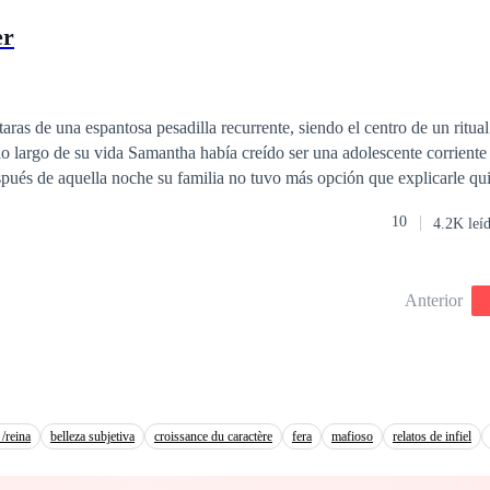
er
aras de una espantosa pesadilla recurrente, siendo el centro de un ritual
o largo de su vida Samantha había creído ser una adolescente corriente 
spués de aquella noche su familia no tuvo más opción que explicarle qu
nergía interna capaz de manipularla a su antojo. Con la idea de normal
10
4.2K leí
do que se ponía de cabezas, Samantha debe ser fuerte y luchar para pa
 forma de resguardar a su familia y a ella misma de aquellos que se hace
Anterior
 /reina
belleza subjetiva
croissance du caractère
fera
mafioso
relatos de infiel