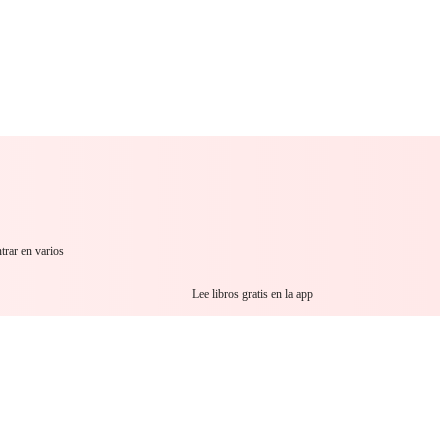
 Romance
Sci-Fi
Guerra
Otros
trar en varios
Lee libros gratis en la app