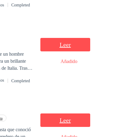
dos
Completed
 A diferencia de
bas son
eden ser marcadas
Leer
ece un hombre
a un brillante
Añadido
de Italia. Tras
e la
dos
Completed
, solo que todo
po, en la que un
ra
Leer
asta que conoció
Añadido