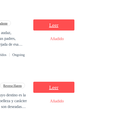
diente
Leer
y audaz,
us padres,
Añadido
ejada de esa
píritu indomable
eídos
Ongoing
gado de Sangre”
Reverse Harem
Leer
yo destino es la
elleza y carácter
Añadido
o son deseadas
lizarse solo con