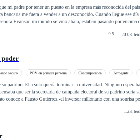
te Mendoza me ama, eso podría ser mi ruina… o mi salvación.
que mi padre por tener un puesto en la empresa más reconocida del país
a bancaria me fuera a vender a un desconocido. Cuando llegue ese día a
la señora Evanson mi mundo se vino abajo, estaban pasando por encima d
 de esa situación era mi novio, Pensaba en cómo iba a decirle que sin 
9.5
20.0K leí
 con un hombre que nunca antes había visto, era claro que eso arruina
so creía. Con el pasar del tiempo todo se fue complicando y muchas ve
pe muy bajo que me dejo sin aliento, fue tan duro para mí, que no par
l poder
e una sola cosa ¿Qué tiene más valor, si el Amor, o la ambición por el Poder?
ance oscuro
POV en primera persona
Contemporánea
Arrogante
trucción de Poder
Relación en la Oficina
Relación Retorcida
de su padrino. Ella solo quería terminar la universidad. Ninguno esperab
to conoce a Fausto Gutiérrez -el inversor millonario con una sonrisa pe
su vida se convierte en un juego de poder, ambición y miradas que dic
1.2K leí
ue deseaba... y justo lo que no puede permitirse tener.
r