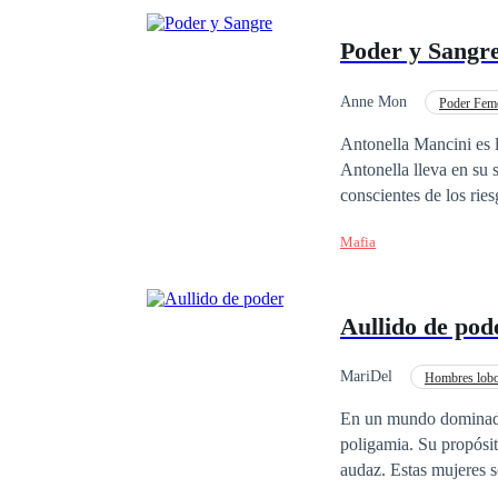
Poder y Sangr
Anne Mon
Poder Fem
Chica mala
Difer
Antonella Mancini es la
Antonella lleva en su 
conscientes de los rie
oscuridad. Desde peque
Mafia
siempre encuentra la 
Aullido de pod
MariDel
Hombres lob
Segunda Oportunidad
En un mundo dominado 
poligamia. Su propósit
audaz. Estas mujeres s
por los hombres lobos;