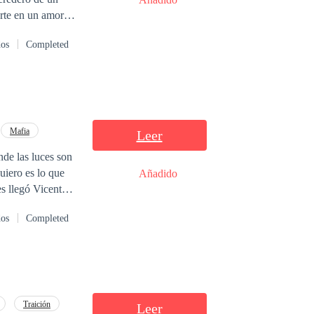
star una traición,
dos
Completed
Mafia
Leer
de las luces son
uiero es lo que
Añadido
ue me quiere, que
dos
Completed
ojos que me
 posesivo, capaz
merle tanto como
tos y deseo, solo
Traición
Leer