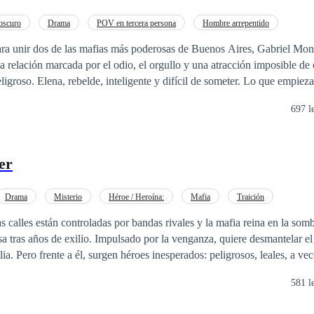
oscuro
Drama
POV en tercera persona
Hombre arrepentido
erte
Familia adinerada
Infidelidad
Diferencia de Edad
Matrimonio
ara unir dos de las mafias más poderosas de Buenos Aires, Gabriel Mo
elación marcada por el odio, el orgullo y una atracción imposible de c
eligroso. Elena, rebelde, inteligente y difícil de someter. Lo que empie
tiéndose en una guerra emocional llena de celos, traiciones y deseo. P
697 l
 con una traición imperdonable, ella desaparece… y regresa convertida
ladora, decidida a destruirlo lentamente. Ahora, Gabriel tendrá que enf
ue sus enemigos: La mujer que perdió.
er
Drama
Misterio
Héroe / Heroína:
Mafia
Traición
calles están controladas por bandas rivales y la mafia reina en la som
 tras años de exilio. Impulsado por la venganza, quiere desmantelar el
ia. Pero frente a él, surgen héroes inesperados: peligrosos, leales, a vec
sangrientos, traiciones, alianzas frágiles y
581 l
 Cada acción conlleva consecuencias graves, y nadie saldrá ileso.