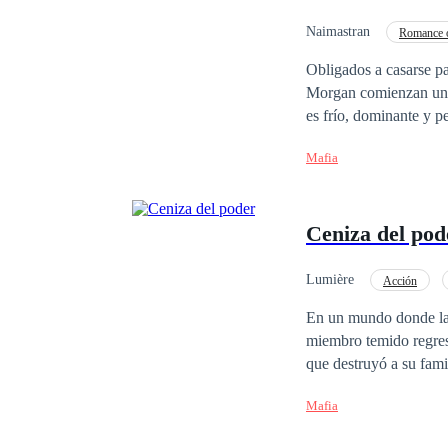
Naimastran
Romance 
Protagonista femenina fu
Obligados a casarse p
Morgan comienzan una r
es frío, dominante y p
acuerdo termina convir
Mafia
Gabriel rompe a Elena
mucho más fría y calcu
mucho más peligroso q
Ceniza del pod
Lumière
Acción
En un mundo donde las 
miembro temido regresa
que destruyó a su famil
cada uno con sus propios demonios. La historia entrelaza conflictos 
Mafia
una tensión constante.