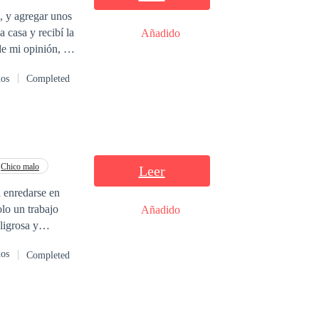
, y agregar unos
 casa y recibí la
Añadido
e mi opinión, y
mi consentimiento
dos
Completed
ría nuestro
rdades salieron a
aba de
Chico malo
Leer
a enredarse en
Añadido
ligrosa y
en más de lo que
dos
Completed