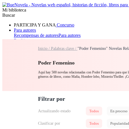
Mi biblioteca
Buscar
PARTICIPA Y GANA
Concurso
Para autores
Recompensas de autores
Para autores
Ranking
Navegar
Inicio /
Palabras clave /
"Poder Femenino" Novelas Rel
Novelas
Cuentos Cortos
Todos
Romance
Hombre lobo
Mafia
Sistema
Fantasía
Urbano
LG
Poder Femenino
Aquí hay 500 novelas relacionadas con Poder Femenino para que las
géneros de libros, como Mafia, Hombre lobo, Misterio/Thriller. ¡
Filtrar por
Actualizando estado
Todos
En proceso
Clasificar por
Todos
Popularida