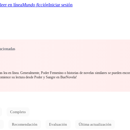
Mundo ficción
Iniciar sesión
acionadas
BTQ+
YA/TEEN
Paranormal
Misterio/Thriller
Oriental
Juegos
Historia
MM
 lea en línea. Generalmente, Poder Femenino o historias de novelas similares se pueden encon
Comience su lectura desde Poder y Sangre en BueNovela!
Completo
d
Recomendación
Evaluación
Última actualización