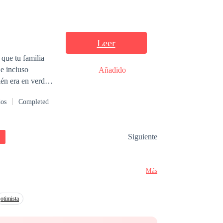
Leer
 que tu familia
e incluso
Añadido
ién era en verdad:
idad
dos
Completed
sar inadvertida
n llamar sus
Siguiente
Más
otimista