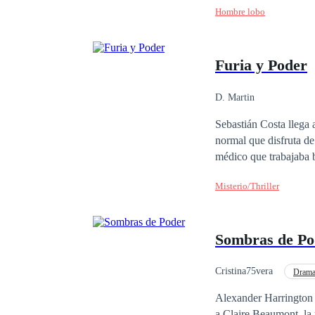
Hombre lobo
tenerlas cerca. Las Al
ellas, las Alfas sumis
extremadamente celos
Furia y Poder
por tres parejas, que d
D. Martin
Sebastián Costa llega
normal que disfruta de
médico que trabajaba b
una cirugía de rutina 
Misterio/Thriller
organización. Su cómpl
resulta terriblemente m
misterioso amuleto podr
Sombras de Po
Cristina75vera
Dram
Hija de Magnate
Alexander Harrington l
a Claire Beaumont, la mujer que debía odiar. Ella es l