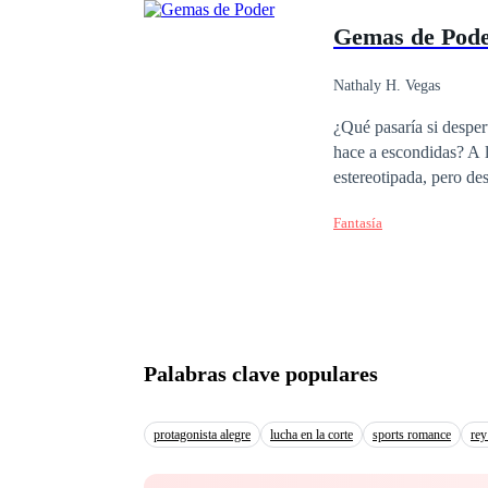
Gemas de Pod
Nathaly H. Vegas
¿Qué pasaría si despert
hace a escondidas? A l
estereotipada, pero de
una persona con gran e
Fantasía
esfumándose en un mun
pues esa será la única
amigos y protectores.
Palabras clave populares
protagonista alegre
lucha en la corte
sports romance
rey