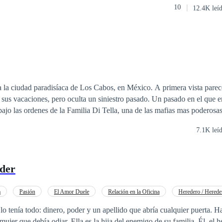
10
12.4K leí
fas dominantes son selectivas y no se dejan intimidar por nada ni nadie.
as se refugian en los brazos de los hombres que eligen. Sin embargo, am
as y posesivas. Cuando aman, se comprometen por completo y solo pu
eben aprender a luchar contra los celos de compartirlas.
 a la ciudad paradisíaca de Los Cabos, en México. A primera vista par
 sus vacaciones, pero oculta un siniestro pasado. Un pasado en el que er
ajo las ordenes de la Familia Di Tella, una de las mafias mas poderosas 
termina ocasionando la muerte de uno de los miembros mas influyentes d
7.1K leí
ice y amante también se ve inmiscuida y juntos idean el plan de escape
al y la situación se convierte rápidamente en una carrera contra el tiem
ía ser la clave para salvar sus vidas...
der
a
Pasión
El Amor Duele
Relación en la Oficina
Heredero / Herede
o tenía todo: dinero, poder y un apellido que abría cualquier puerta. H
a hija del enemigo de su familia. Él, el heredero de un