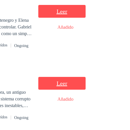
Leer
 por Contrato
ntenegro y Elena
ontrolar. Gabriel
Añadido
za como un simple
ero cuando
eídos
Ongoing
 en una mujer
rentarse a algo
Leer
bra, un antiguo
 sistema corrupto
Añadido
es inestables,
eídos
Ongoing