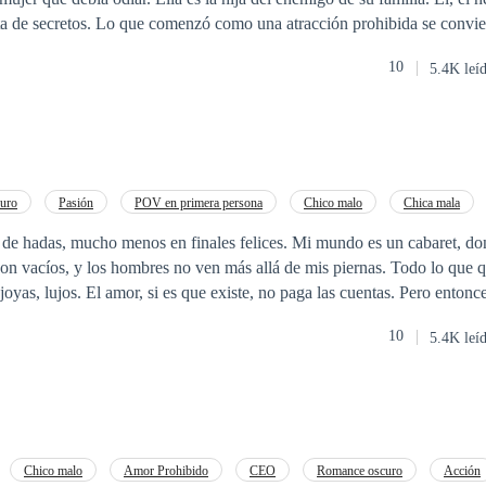
acción prohibida se convierte en un amor
reglas del poder. Pero en su mundo, nada es gratuito: cada beso puede co
10
5.4K leí
la sangre se vende, amar podría ser
 su única salvación.
uro
Pasión
POV en primera persona
Chico malo
Chica mala
Venganza
Triángulo Amoroso
 de hadas, mucho menos en finales felices. Mi mundo es un cabaret, don
son vacíos, y los hombres no ven más allá de mis piernas. Todo lo que q
lujos. El amor, si es que existe, no paga las cuentas. Pero entonces llegó Vicente
to, oscuro, peligroso... y completamente obsesionado conmigo. Dice q
10
5.4K leí
 esa voz que podría convencer a una tormenta de detenerse y con esos 
 ese mundo está teñido de sangre. No puedo negar que me atrae, que me
 y me desarma con cada toque. Pero su amor no es normal; es salvaje,
ra que se interponga. Y yo, con toda mi indiferencia, he aprendido a te
e que su pasión me consuma por completo? En este juego de poder, secre
Chico malo
Amor Prohibido
CEO
Romance oscuro
Acción