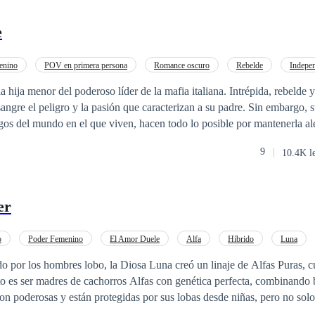
e
enino
POV en primera persona
Romance oscuro
Rebelde
Indepen
encia de Edad
Venganza
De Odio al Amor
 hija menor del poderoso líder de la mafia italiana. Intrépida, rebelde 
sangre el peligro y la pasión que caracterizan a su padre. Sin embargo, s
sgos del mundo en el que viven, hacen todo lo posible por mantenerla al
ña, Antonella es enviada a un estricto internado de monjas, pero su es
9
10.4K l
manera de desobedecer y causar problemas. Tercer libro de la saga “Le
er
o
Poder Femenino
El Amor Duele
Alfa
Híbrido
Luna
Malentendido
por los hombres lobo, la Diosa Luna creó un linaje de Alfas Puras, cu
o es ser madres de cachorros Alfas con genética perfecta, combinando b
on poderosas y están protegidas por sus lobas desde niñas, pero no sol
 los híbridos las codician como esclavas sexuales, ya que pueden revita