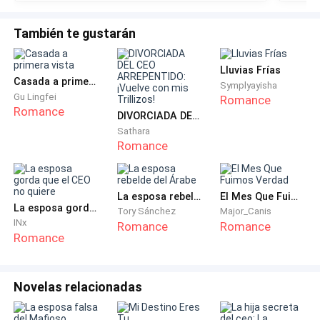
—¿Acaso se está negando a cumplir una orden del
jefe? —ella negó con la cabeza.
También te gustarán
—No para nada, ya voy para allá —dijo un poco
Lluvias Frías
nerviosa, pero antes de poder salir hacia Recursos
Casada a primera vista
Symplyayisha
Humanos apareció el gerente.
Gu Lingfei
Romance
Romance
DIVORCIADA DEL CEO ARREPENTIDO: ¡Vuelve con mis Trillizos!
—No es necesario que vaya —manifestó el hombre.
Sathara
Romance
—Ah, entonces puedo irme a limpiar las habitaciones.
La esposa rebelde del Árabe
El Mes Que Fuimos Verdad
—Creo que no me está entendiendo Señorita Almeida,
La esposa gorda que el CEO no quiere
Tory Sánchez
Major_Canis
ya no debe ir a Recursos Humanos, porque ya estoy yo
INx
Romance
Romance
Romance
aquí para darle el recado yo mismo. ¡Está despedida!
Valentina se quedó viendo al hombre como si le
Novelas relacionadas
hubieran salido dos cabezas, no podía creer lo que le
estaba diciendo, incluso se negó a aceptarlo.