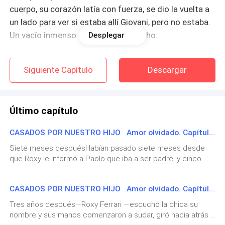
cuerpo, su corazón latía con fuerza, se dio la vuelta a
un lado para ver si estaba allí Giovani, pero no estaba.
Un vacío inmenso se abrió en su pecho.
Desplegar
Sin decir palabra, comenzó a buscarlo por toda la
Siguiente Capítulo
Descargar
suite del hotel donde habían pasado la noche, porque
no quiso ir al hotel donde él se estaba hospedando
porque era mismo lugar donde ella trabajaba y no
Último capítulo
quería que esa situación le causara problemas.
CASADOS POR NUESTRO HIJO Amor olvidado. Capítulo 41. Una familia feliz.
Lo buscó por todos lados, luego salió a los pasillos y
Siete meses despuésHabían pasado siete meses desde
recorrió todos los rincones hasta que llegó al
que Roxy le informó a Paolo que iba a ser padre, y cinco
vestíbulo. Y no encontró nada, ni una nota, es como si
desde que le dijeron que serían padres de gemelos.
hubiera sido un fantasma y hubiera desaparecido.
Durante todo este tiempo, la pareja había estado planeando
CASADOS POR NUESTRO HIJO Amor olvidado. Capítulo 40. Agradeciendo los logros.
y preparándose para la llegada de los bebés. Habían
elegido nombres para ambos sexos y habían comprado
Regresó a la habitación, recogió su cartera y salió de
Tres años después—Roxy Ferrari —escuchó la chica su
todo lo necesario para el cuidado de los recién
allí sintiendo el alma pender de un hilo, se despidió de
nombre y sus manos comenzaron a sudar, giró hacia atrás y
nacidos.Roxy tuvo un embarazo feliz, ni siquiera sintió