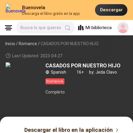
Buenovela
Descargar
Descarga el libro gratis en la app
Mi biblioteca
Busca lo que quieras
Inicio /
Romance
/
CASADOS POR NUESTRO HIJO
Last Updated: 2023-04-27
CASADOS POR NUESTRO HIJO
Spanish
·
16+
·
by: Jeda Clavo
Romance
Completo
Descargar el libro en la aplicación