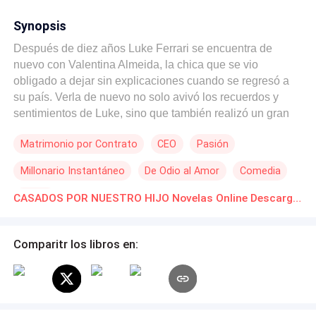
Synopsis
Después de diez años Luke Ferrari se encuentra de
nuevo con Valentina Almeida, la chica que se vio
obligado a dejar sin explicaciones cuando se regresó a
su país. Verla de nuevo no solo avivó los recuerdos y
sentimientos de Luke, sino que también realizó un gran
descubrimiento, tenía un hijo del cuál nunca supo nada y
Matrimonio por Contrato
CEO
Pasión
no estaba dispuesto a renunciar a él, aunque tuviera que
casarse para tenerlo a su lado. Valentina, por su parte, no
Millonario Instantáneo
De Odio al Amor
Comedia
esperaba volver a verlo y menos cuando la dejó sin darle
ninguna explicación y mintiéndole sobre su verdadera
Drama
CASADOS POR NUESTRO HIJO Novelas Online Descarga gratuita de PDF
identidad, pero no estaba dispuesta a dejar que alejara a
su hijo de ella, no importaba si para conservarlo tenía que
terminar casándose con ese mentiroso.
Comparitr los libros en: