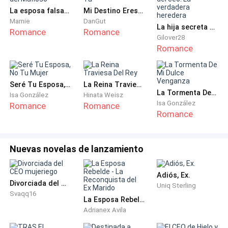
La esposa falsa del Mafioso
Mi Destino Eres Tu
—¿Estás bromeando?
Marnie
DanGut
La hija secreta del ceo: La verdadera heredera
Romance
Romance
Gilover28
—Tengo cara de hacerlo —dijo con seriedad.
Romance
—¿Por qué? Nunca he llegado tarde, siempre llego
antes de la hora, trabajo horas extra si el hotel lo
Seré Tu Esposa, No Tu Mujer
La Reina Traviesa Del Rey
La Tormenta De Mi Dulce Venganza
Isa González
Hinata Weisz
necesita, soy buena empleada —hizo una pausa y
Isa González
Romance
Romance
suspiró con pesar—. Cumplo las reglas —expresó a
Romance
punto de ponerse a llorar como una niña.
—No cumple las reglas.
Nuevas novelas de lanzamiento
—Jamás he faltado a ellas.
Adiós, Ex.
Divorciada del CEO mujeriego
Uniq Sterling
Svaqq16
—No mienta señorita, usted quebrantó las reglas de
La Esposa Rebelde - La Reconquista del Ex Marido
Adrianex Avila
este prestigioso hotel cuando inició una relación con
un huésped —ella abrió la boca sorprendida y la volvió