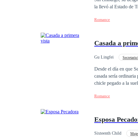
desconfiada. Una princ
la llevó al Estado de 
Aquí encontrarás 7 nov
Cuando en verdad era p
jaula para la reina. 5 
Romance
y generoso con el mund
nombre: Mark Tremont,
Casada a prime
Gu Lingfei
Secretario
Matrimonio por Contrat
Desde el día en que Se
casada sería ordinari
chicle pegado a la sue
ella estaba en un apri
Romance
día vio una entrevista
un extraño parecido de
ella!
Esposa Pecado
Sixteenth Child
Muje