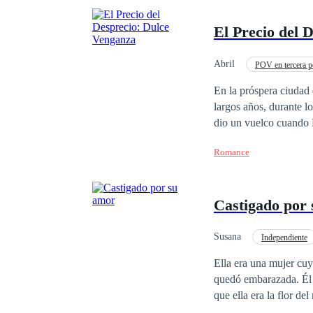
El Precio del 
Abril
POV en tercera p
En la próspera ciudad
largos años, durante l
dio un vuelco cuando M
devastadora: un mensa
Romance
sus vidas. El círculo 
tardó en comenzar sus 
desechar al patito feo
Castigado por
de Mateo nunca había s
respuesta de Valentina
una demanda de divorci
Susana
Independiente
indecible, el señor Fi
Contemporánea
Ella era una mujer cuy
que una vez llamaron "
quedó embarazada. Él e
un vestido de gala, su
que ella era la flor d
hospital. Al notar su 
desapareció de su lado