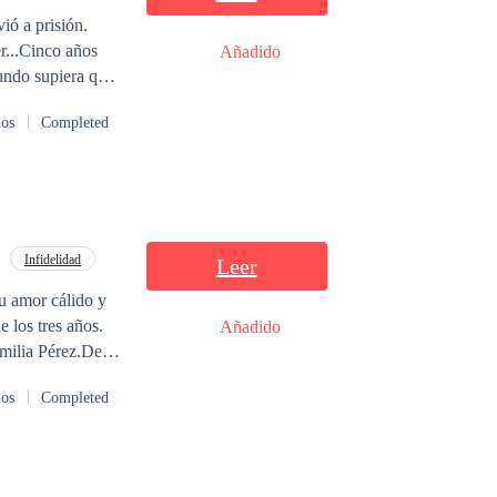
ió a prisión.
r...Cinco años
Añadido
mundo supiera que
aquellos que
dos
Completed
o ella estaba a
ndiferente, y se
s pies de ella
 hecho de amar a
ne respondió:
Infidelidad
Leer
u amor cálido y
 los tres años.
Añadido
amilia Pérez.De
mpeona de
dos
Completed
l negocio
 preguntó: —
estaron: —¡Lo que