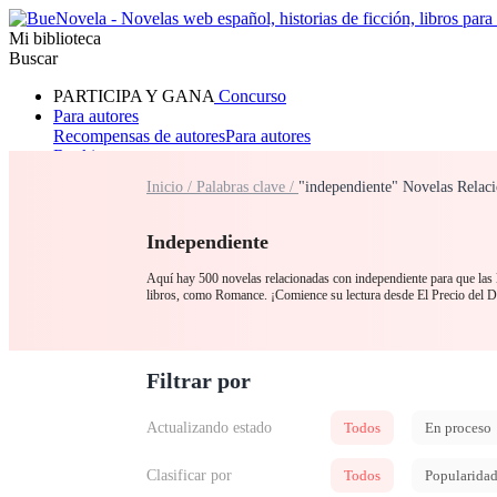
Mi biblioteca
Buscar
PARTICIPA Y GANA
Concurso
Para autores
Recompensas de autores
Para autores
Ranking
Navegar
Inicio /
Palabras clave /
"independiente" Novelas Relac
Novelas
Cuentos Cortos
Todos
Romance
Hombre lobo
Mafia
Sistema
Fantasía
Urbano
LG
Independiente
Aquí hay 500 novelas relacionadas con independiente para que las l
libros, como Romance. ¡Comience su lectura desde El Precio del
Filtrar por
Actualizando estado
Todos
En proceso
Clasificar por
Todos
Popularida