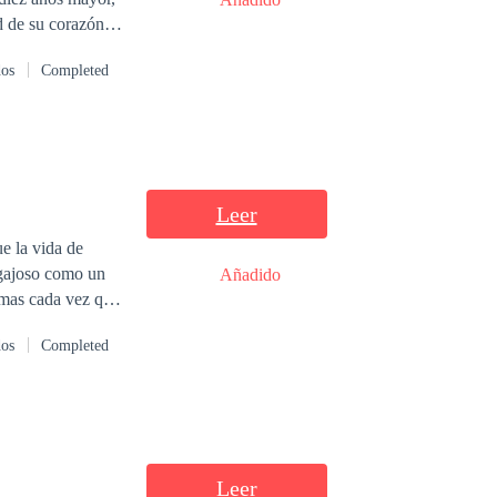
ence a ser real?
d de su corazón.
aviesa. 4 Una
diaba. Era gentil
dos
Completed
llamarlo por su
n su cabeza ...
Leer
e la vida de
egajoso como un
Añadido
emas cada vez que
e. Hasta que un
dos
Completed
onces cuando notó
ón resultó ser
Leer