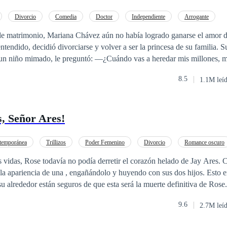
Divorcio
Comedia
Doctor
Independiente
Arrogante
o
Traición
Aventurera
de matrimonio, Mariana Chávez aún no había logrado ganarse el amor d
endido, decidió divorciarse y volver a ser la princesa de su familia. S
n niño mimado, le preguntó: —¿Cuándo vas a heredar mis millones, m
 resplandeciente, la invitó: —¡Querida, estudia diseño! Yo me encargar
8.5
1.1M leí
ás famosa! Pero su abuela refutó con seriedad: —No, Mari debe estudia
campo, ¡sería una pena desperdiciarlo! Mariana preguntó: —Abuelo, ¿tú 
 tranquila, respondió: —¿Qué tal si simplemente tomamos café, cuidamo
, Señor Ares!
de la vida en la vejez? Mariana pensó que ese era el mejor momento de 
esperada, el canalla que siempre quiso divorciarse de ella volvió a ap
borracho, la abrazaba, con los ojos rojos y la voz entrecortada. —Llám
temporánea
Trillizos
Poder Femenino
Divorcio
Romance oscuro
 con malicia. —Señor exmarido, ¿podrías tener un poco de dignidad? El
via Sustituta
Matrimonio Exprés
CEO
 vidas, Rose todavía no podía derretir el corazón helado de Jay Ares. 
dignidad es una basura comparada con mi mujer.
o la apariencia de una , engañándolo y huyendo con sus dos hijos. Esto e
 su alrededor están seguros de que esta será la muerte definitiva de Rose
al gran Señor Ares arrodillarse en medio de la calle, persuadiendo al pe
9.6
2.7M leí
y regresa a casa conmigo! ""¡Lo haré, pero solo si aceptas mis términos
rmitido intimidarme, mentirme y, sobre todo, mostrarme tu cara de dis