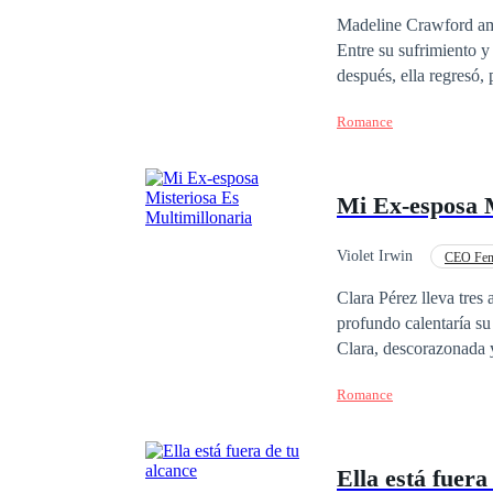
Matrimonio por Contrat
Madeline Crawford amó
Entre su sufrimiento 
después, ella regresó,
¡ya no era la misma mu
Romance
pretendían ser inocent
punto de vengarse del 
convirtió en un hombre
Mi Ex-esposa M
frente a la multitud, 
otra mujer. De ahora e
"Solo te perdonaré si..
Violet Irwin
CEO Fem
Clara Pérez lleva tre
profundo calentaría su
Clara, descorazonada y
ahora en adelante, es 
Romance
esgrima.En la subasta,
comercial, le quita el
¡Clara Pérez! ¿Es nece
Ella está fuera
te he hecho ahora es s