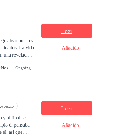
Leer
getativo por tres
cuidados. La vida
Añadido
on una revelación
bía regresado a
eídos
Ongoing
ma del hombro, no
 momento de
olorosa: el amor
d pretenciosa. La
rio una sorpresa:
hasta lo
e oscuro
Leer
alabras: aquella
 y al final se
 ella, radiante en
ipio él pensaba
Añadido
s luces del
 él, así que
e soltó: —Vaya,
 Toda la ciudad