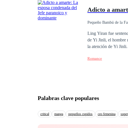
debes considerarme la 
Adicto a amart
bien!"¡Los espectadore
todas las cosas? Señor
burlado. Como no puede 
Pequeño Bambú de la Fa
Secretario/a
Dife
Ling Yiran fue sentenc
de Yi Jinli, el hombre
la atención de Yi Jinli.
sonrió y dijo: "Herman
Romance
pero por alguna razón,
prisión durante los úl
todo el amor que sentí
con tal de que estés a 
ve y muere".
Palabras clave populares
critical
manga
pequeños cupidos
ceo femenina
super