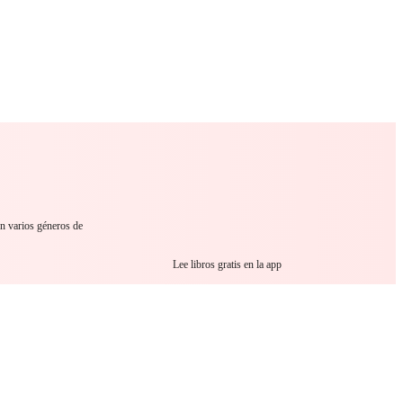
 Romance
Sci-Fi
Guerra
Otros
en varios géneros de
Lee libros gratis en la app