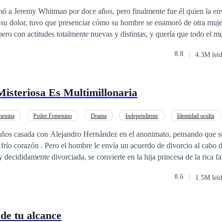
o
CEO
 a Jeremy Whitman por doce años, pero finalmente fue él quien la env
y su dolor, tuvo que presenciar cómo su hombre se enamoró de otra muje
 pero con actitudes totalmente nuevas y distintas, y quería que todo el 
jer que él había humillado antes!Con esta nueva actitud, destrozaría a 
8.8
4.3M leí
es pero en realidad no eran nada más que una .Sin embargo, justo cuand
hombre que la lastimó... ¡De repente, él dejó de ser un hombre cruel e i
 cariñoso, afectuoso y muy amoroso!Aún más, él incluso podía besar lo
isteriosa Es Multimillonaria
mientras le prometía: “Madeline, fue toda culpa mía. Me equivoqué en el
n adelante, pasaré el resto de mi vida tratando de compensarte ".Madeli
.te mueras".
enina
Poder Femenino
Drama
Independiente
Identidad oculta
s años casada con Alejandro Hernández en el anonimato, pensando que s
 frío corazón . Pero el hombre le envía un acuerdo de divorcio al cabo de
 decididamente divorciada, se convierte en la hija princesa de la rica f
la magnate multimillonaria, es la doctora, es la mejor hacker y es la ca
8.6
1.5M leí
 lanza dólares para golpear a la amante de Alejandro Hernández, y en e
 negocio a su ex marido de forma directa y fuerte.Alejandro Hernández
sario hacer algo tan desesperado?Los labios fríos de Clara Pérez cont
 de tu alcance
ólo una décima parte de lo que me hiciste entonces!