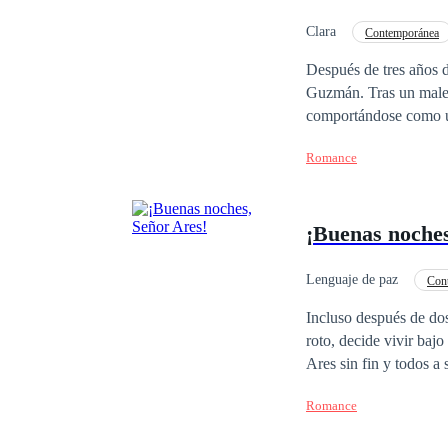
Clara
Contemporánea
Matrimonio por Contrat
Después de tres años 
Guzmán. Tras un malent
comportándose como u
madre, con una sonrisa
Romance
¡Te prometeré que ser
tanto talento en ese 
abuelo, con expresión
¡Buenas noches
plantas y disfrutamos 
entonces, de manera in
arrepiento. El patán, 
Lenguaje de paz
Con
más... Mariana sonrió
Independiente
No
Incluso después de dos
con convicción: —La 
roto, decide vivir baj
Ares sin fin y todos a
día siguiente, se vio 
Romance
"¡Por favor, sé bueno 
piensas!""No tienes pe