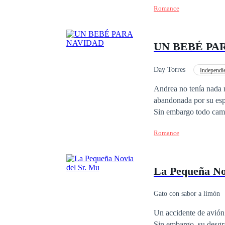
señor Figueroa, ¿viene
Romance
sabía que sería encont
matrimonio, así que ¿
corazón y has dado a l
UN BEBÉ PA
Day Torres
Independi
Matrimonio por Contrat
Andrea no tenía nada 
abandonada por su espo
Sin embargo todo camb
hombre que solo se po
Romance
treinta y dos años era
de América, sin embar
estaba embarazada y qu
La Pequeña No
noticia a su padre enfermo, así 
Suizos para pasar la N
para encontrar una fam
Gato con sabor a limón
Zack no imagina es qu
Diferencia de Edad
Un accidente de avión 
vida y aún así se nie
Sin embargo, su desgra