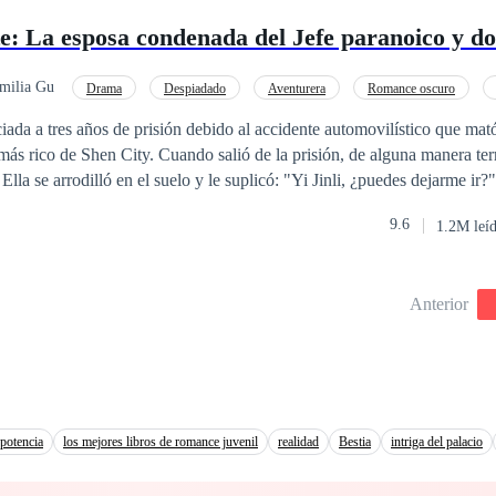
persona más hermosa, y debes sonreír cada vez que se me cruce por la 
e: La esposa condenada del Jefe paranoico y d
s se quedan atónitos al ver esto! ¿Es este el dicho de cómo hay un con
 Ares parece estar al final de su ingenio, este pequeño zorro de su propi
disciplinarla, ¡él lo consentirá hasta el final de su propio descrédito!
milia Gu
Drama
Despiadado
Aventurera
Romance oscuro
rencia de Edad
Venganza
Independiente
iada a tres años de prisión debido al accidente automovilístico que mat
 más rico de Shen City. Cuando salió de la prisión, de alguna manera t
 Ella se arrodilló en el suelo y le suplicó: "Yi Jinli, ¿puedes dejarme ir?
a, nunca te dejaré ir". Era dicho que Yi Jinli era completamente indifer
9.6
1.2M leí
 hacía todo lo posible para complacer a una trabajadora sanitaria que h
timos tres años. Sin embargo, la verdad del accidente automovilístico de
a por él, ella huyo de él. Muchos años después, estaba en el suelo supli
Anterior
mi lado, haré cualquier cosa por ti". Pero ella solo lo miro con frialdad 
potencia
los mejores libros de romance juvenil
realidad
Bestia
intriga del palacio