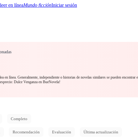
Mundo ficción
Iniciar sesión
ionadas
BTQ+
YA/TEEN
Paranormal
Misterio/Thriller
Oriental
Juegos
Historia
MM
ea en línea. Generalmente, independiente o historias de novelas similares se pueden encontrar 
 Desprecio: Dulce Venganza en BueNovela!
Completo
d
Recomendación
Evaluación
Última actualización