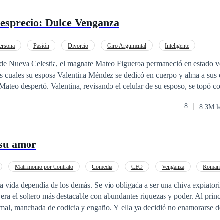
Desprecio: Dulce Venganza
ersona
Pasión
Divorcio
Giro Argumental
Inteligente
 de Nueva Celestia, el magnate Mateo Figueroa permaneció en estado ve
os cuales su esposa Valentina Méndez se dedicó en cuerpo y alma a sus 
ateo despertó. Valentina, revisando el celular de su esposo, se topó c
je íntimo que evidenciaba que el antiguo amor de juventud de Mateo ha
8
8.3M l
social elitista de Mateo, que siempre había mirado a Valentina por enci
crueles comentarios: —Ha vuelto el cisne de la alta sociedad... Ya es
 de clase baja. Este descubrimiento golpeó a Valentina con una verdad d
 su amor
ido real, y ella no había sido más que el hazmerreír de aquella socieda
 no se hizo esperar. Una noche, el señor Figueroa encontró en su escrito
o. El motivo declarado, para su horror: disfunción eréctil. Enfurecido 
Matrimonio por Contrato
Comedia
CEO
Venganza
Romanc
gueroa irrumpió en busca de explicaciones. Lo que encontró lo dejó sin p
a vida dependía de los demás. Se vio obligada a ser una chiva expiatoria
patito feo" se había transformado en una prestigiosa doctora. Allí estaba
ra el soltero más destacable con abundantes riquezas y poder. Al princ
 silueta elegante reclinada con aire despreocupado bajo las deslumbrante
el mal, manchada de codicia y engaño. Y ella ya decidió no enamorarse de
presencia, la señora Figueroa le dedicó una sonrisa cargada de ironía y l
. Furioso, juró buscarla hasta los confines del mundo para recuperarla.