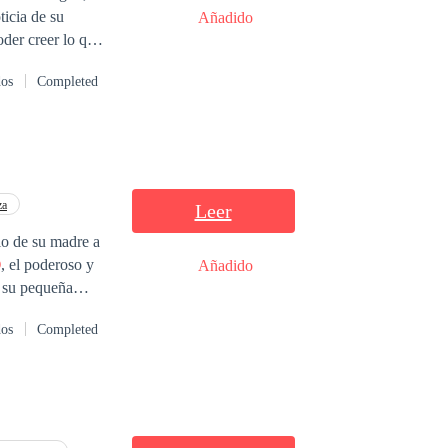
ticia de su
Añadido
ando que nada de
dos
Completed
por lo sucedido,
rse
 lo que le
ograr su cometido
or un contrato de
za
Leer
do empieza a
io de su madre a
stáculos y ser felices?
O
, el poderoso y
Añadido
a su pequeña
dos
Completed