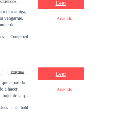
era persona
Leer
mi mejor amiga,
ara vengarme,
Añadido
mujer de
e obligarlo a
dos
Completed
a como había
Venganza
Leer
a que a podido
do a hacer
Añadido
 mujer de la que
él en una noche
eídos
On-hold
con él mismo, y
a de amor? ¿o solo