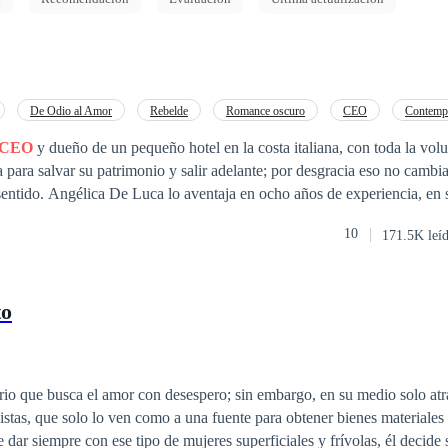
De Odio al Amor
Rebelde
Romance oscuro
CEO
Contemp
ferencia de Edad
Desafío a las Expectativas
CEO
y dueño de un pequeño hotel en la costa italiana, con toda la vol
ia para salvar su patrimonio y salir adelante; por desgracia eso no cambi
iencia, en su profesión y en
nicos berrinches que soporta son los de su hijo adolescente. Cuando Leo decide que
10
171.5K leí
s aprender de los mejores empleados de su padre, colarse en su hotel co
a solución perfecta. Sin embargo en sus planes no está que la mejor ejec
ujer como ella, capaz de abrirle los ojos a una realidad diferente, a un 
to
r, y a sentimientos que van más allá del simple deseo de un hombre por
lgo es capaz Angélica De Luca es de conquistarlo con esa mirada asesin
undos: "¡Sit, sit,
CEO
malo! ¡
CEO
malo!"
io que busca el amor con desespero; sin embargo, en su medio solo atr
istas, que solo lo ven como a una fuente para obtener bienes materiales 
dar siempre con ese tipo de mujeres superficiales y frívolas, él decide s