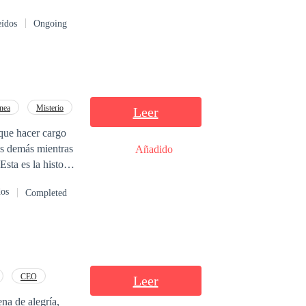
de alto rango lo
eídos
Ongoing
 esa manera
eada, quien, con
O
. ¿El problema?
CEO
de la
nea
Misterio
Leer
que hacer cargo
Añadido
sta es la historia
gocio familiar.
dos
Completed
CEO
Leer
na de alegría,