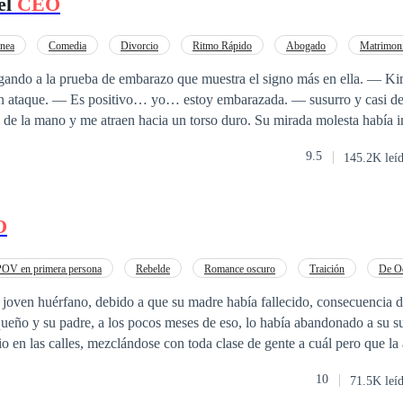
el
CEO
nea
Comedia
Divorcio
Ritmo Rápido
Abogado
Matrimoni
go
CEO
 la prueba de embarazo que muestra el signo más en ella. — Kim, dime de una
 susurro y casi de inmediato,
 me atraen hacia un torso duro. Su mirada molesta había impedido que
y de inmediato bajo el teléfono donde Lu, mi mejor amiga, celebraba la
9.5
145.2K leí
rabajo —
O
qué? — Tú tomaste mi reserva de esperma. Tú… eres la madre de mi pri
erva era de mi jefe? ¿Realmente voy a tener al hijo
ebe ser una broma. Yo… no puedo estar embarazada de mi jefe mujerie
POV en primera persona
Rebelde
Romance oscuro
Traición
De O
fia
Matrimonio por Contrato
ueño y su padre, a los pocos meses de eso, lo había abandonado a su 
rio en las calles, mezclándose con toda clase de gente a cuál pero que la
de pandillas, hasta que, en una disputa de territorio, terminó mal herido
10
71.5K leí
 la mafia, la más poderosa, que le venía haciendo un seguimiento, lo en