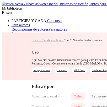
Mi biblioteca
Buscar
PARTICIPA Y GANA
Concurso
Para autores
Recompensas de autores
Para autores
Ranking
Navegar
Inicio /
Palabras clave /
"ceo" Novelas Relacionadas
Novelas
Cuentos Cortos
Todos
Romance
Hombre lobo
Mafia
Sistema
Fantasía
Urbano
LG
Ceo
Aquí hay 500 novelas relacionadas con ceo para que las lea en líne
Romance, Otros. ¡Comience su lectura desde ¡CEO MALO! en B
mi papá es ceo
chefe ceo
บอส / ceo
ceo femenina
Filtrar por
Actualizando estado
Todos
En proceso
Clasificar por
Todos
Popularida