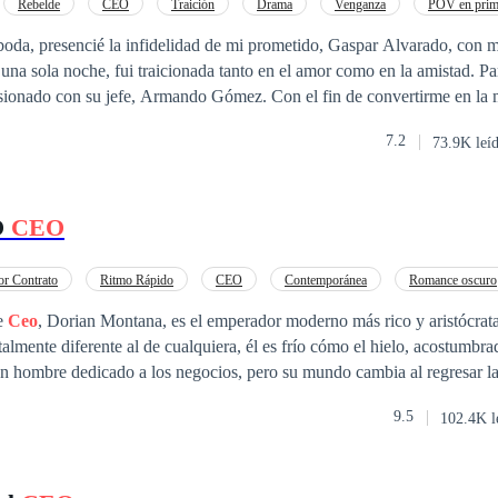
Rebelde
CEO
Traición
Drama
Venganza
POV en prim
o
boda, presencié la infidelidad de mi prometido, Gaspar Alvarado, con 
na sola noche, fui traicionada tanto en el amor como en la amistad. P
sionado con su jefe, Armando Gómez. Con el fin de convertirme en la 
para quedar embarazada de él, utilizando este hecho como una forma d
7.2
73.9K leí
ue ahora soy la esposa de un magnate, la realidad no es tan glamoros
pero él, de manera dominante, me declara: —Jazmín Duarte, en esta vida solo
en escapar.
O
CEO
or Contrato
Ritmo Rápido
CEO
Contemporánea
Romance oscuro
e
Ceo
, Dorian Montana, es el emperador moderno más rico y aristócrat
talmente diferente al de cualquiera, él es frío cómo el hielo, acostumbra
un hombre dedicado a los negocios, pero su mundo cambia al regresar la
que cuida incluso en la instancia, Alina Altamirano, Alina se entrega a 
9.5
102.4K l
r su identidad, eso enfurece al posesivo
CEO
, la mujer lo a engañado 
Alina de pregunta si... ¿llegarán a vivir para siempre su ardiente histori
en y descúbrelo por ti misma