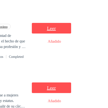
oránea
Leer
untad de
a el hecho de que
Añadido
dos
Completed
mo un cliente
utiva de ventas
objetivo por el
 una mujer.
a que pareciera
Leer
ae a mujeres
y estatus.
Añadido
alir de su círculo