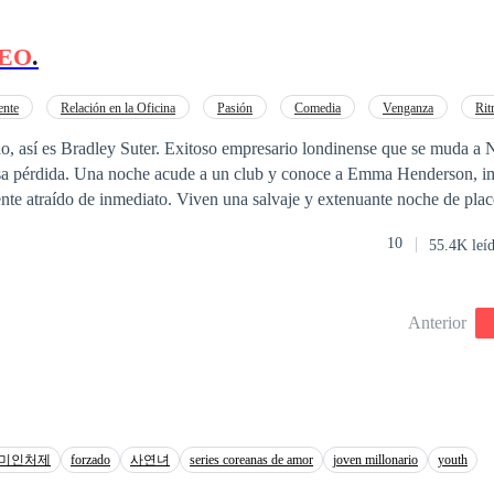
se lo llevó, le salvó la vida y terminó ganándose su lealtad. Haciendo qu
imero y luego en el
CEO
de sus empresas. Alicia, la nieta de ese mafioso, fue
EO
.
nto con su madre por el capo de una familia rival, su verdadero abuelo, 
o no había dejado de buscarlas jamás, consigue dar con su paradero. Tra
éste no cede, así que envía, como último recurso, a su mano derecha, L
ente
Relación en la Oficina
Pasión
Comedia
Venganza
Rit
 Niña que vuelve a ser cautiva, pero ahora de su abuelo, y cuando cree q
o, así es Bradley Suter. Exitoso empresario londinense que se muda a
 a quien amar, se ve obligada a casarse con su último raptor. Ninguno de los jóvenes
a pérdida. Una noche acude a un club y conoce a Emma Henderson, im
uiera se conocen, pero deben hacerlo, la pregunta es; ¿llegarán a enamo
ente atraído de inmediato. Viven una salvaje y extenuante noche de placer y.
nvertida en mujer, perdonar lo que le hizo éste hombre en contra del que 
s descubren que él es el nuevo
CEO
de la empresa en que ella trabaja. ¿Lo que arde ta
rdas esta historia donde hay matrimonio arreglado,
CEO
, mafia, desencuent
10
55.4K leí
onto? ¿O será Emma quien compense la agonía y soledad que Bradley h
Anterior
미인처제
forzado
사연녀
series coreanas de amor
joven millonario
youth