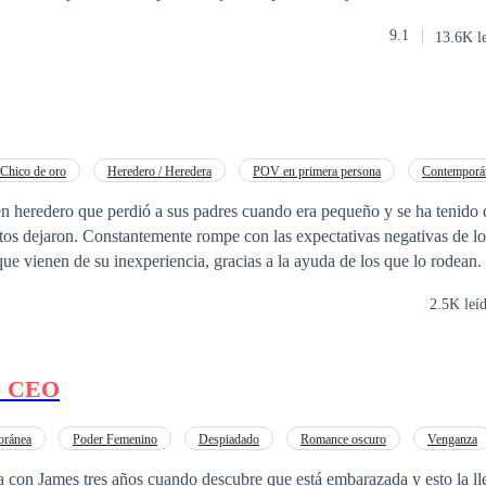
eda del verdadero amor. Como dueño de la empresa, solo los ejecutivos 
9.1
13.6K l
ea un plan para hacerse pasar por un empleado común y corriente, y de
 desenvolverse con personas de bajos recursos. Allí conoce a una empl
nalidad, además de su hermosura, logrará conquistar el corazón del
CE
pleado más. ¿Cuál será su reacción cuando sepa que su enamorado es el
 millonario?
Chico de oro
Heredero / Heredera
POV en primera persona
Contemporá
as
n heredero que perdió a sus padres cuando era pequeño y se ha tenido 
ativas negativas de los demás mientras
ue vienen de su inexperiencia, gracias a la ayuda de los que lo rodean. E
ocó crecer antes de tiempo y que es capaz de dirigir con precisión el ne
2.5K leí
o
CEO
oránea
Poder Femenino
Despiadado
Romance oscuro
Venganza
nio por Contrato
Heredero / Heredera
 con James tres años cuando descubre que está embarazada y esto la lle