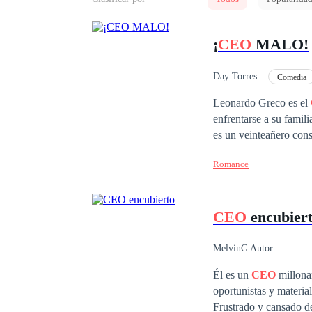
¡
CEO
MALO!
Day Torres
Comedia
Independiente
Di
Leonardo Greco es el
enfrentarse a su famil
es un veinteañero consentido. Angélica De Luca lo aventaja en ocho años de exper
la vida, y ciertamente los ú
Romance
su única alternativa e
encubierto le parece l
del negocio fuera una m
CEO
encubier
que vale la pena pelea
Porque eso sí, si de a
gritarle cada cinco seg
MelvinG Autor
Él es un
CEO
millonar
oportunistas y material
Frustrado y cansado de 