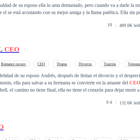
rialdad de su esposo ella lo ama demasiado, pero cuando va a darle la no
stá acostando con su mejor amiga y la llama patética. Ella sin poder creer lo que
destrozada decide quedarse a escuchar a escondidas u poco más, esper
10
489.0K leí
 empresa. Sin poderlo soportar más decide enfrentarse a el y reclamarle 
ulpa o explicación de su parte este la termina golpeando y humillando. Ella al ve
L
CEO
rse, para fortalecerse y buscar venganza luego, para hacerles pagar todo
nto un hombre misterioso aparece en su vida ofreciéndole ayuda para l
el y ella sin más opciones decide acceder. Los dos terminan casándose p
Romance oscuro
CEO
Drama
Divorcio
Traición
Vengan
uenta que el es tan Despiadado como protector y algo más que lo acorda
delidad de su esposo Andrés, después de firmar el divorcio y el desprec
desarrollarse entre ellos. ¿Podrá surgir el amor entre los dos? ¿Podrán vencer todos los ob
imonio, ella para salvar a su hermana se convierte en la amante del
CE
ll, el camino no tiene final, ella no tiene el corazón para dejar morir 
al pecado y al amor.
9.4
132.6K leí
O