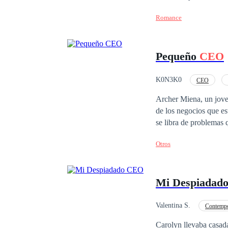
para empezar la búsqu
Romance
conocen, así que él id
compartir y aprender a
su naturalidad y perso
Pequeño
CEO
Para ella él es un em
empresa y un aclamado
K0N3K0
CEO
Desafío a las Expectativ
Archer Miena, un jove
de los negocios que estos dejaron. Constantemente rompe con las expect
se libra de problemas q
de un pequeño que le t
Otros
Mi Despiadad
Valentina S.
Contemp
Traición
Matrimo
Carolyn llevaba casada