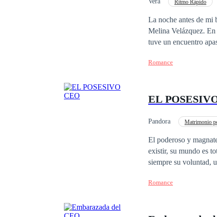
Vera
Ritmo Rápido
Matrimonio por Contrat
La noche antes de mi 
Melina Velázquez. En u
tuve un encuentro apa
Armando, hice trampa 
Romance
casarse conmigo. Aunq
imaginado. Quiero divorciarme, 
serás mía, no pienses 
EL POSESIV
Pandora
Matrimonio p
Cita a Ciegas
El poderoso y magnat
existir, su mundo es to
siempre su voluntad, 
está obsesionado, esa 
Romance
de copas pero sin sabe
tendrá que castigarla, 
podrán ser amantes? v