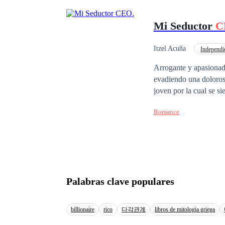
de la muerte. Así que 
en su mano derecha pr
Mi Seductor
C
secuestrada de niña ju
perdido el rastro, per
el secuestrador, pero 
Itzel Acuña
Independi
recuperando a la niña.
CEO
Arrogante y apasionad
fin para elegir como vivir y
evadiendo una doloros
se ama, es más, ni siq
joven por la cual se si
aquella niña, ahora co
mañana siguiente ambo
padre? No te pie
Romance
rápido se extingue pr
nº 2212272973946
Palabras clave populares
billionaire
rico
다각관계
libros de mitologia griega