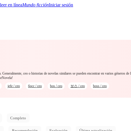
Mundo ficción
Iniciar sesión
BTQ+
YA/TEEN
Paranormal
Misterio/Thriller
Oriental
Juegos
Historia
MM
a. Generalmente, ceo o historias de novelas similares se pueden encontrar en varios géneros de 
ueNovela!
jefe / ceo
босс / ceo
bos / ceo
보스 / ceo
boss / ceo
Completo
d
Recomendación
Evaluación
Última actualización