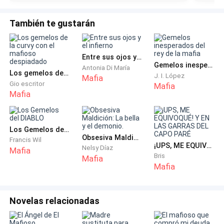
alegr
a verte bien con alguno de ellos. Tus pechos son
de am
También te gustarán
obscenamente grandes y tienes una figura
desproporcionada —comentó con desdén antes de
salir de mi habitación.
Entre sus ojos y el infierno
Gemelos inesperados del rey de la mafia
Antonia Di María
Los gemelos de la curvy con el mafioso despiadado
Haciendo caso omiso de sus palabras, elegí el vestido
J. I. López
Mafia
Gio escritor
Mafia
blanco que menos llamara la atención de esos
Mafia
hombres idiotas que vendrían a la casa para
acompañar a su jefe y señor. Ellos tenían la fama de
devorar con la mirada a cualquier cosa que se
Los Gemelos del DIABLO
Obsesiva Maldición: La bella y el demonio.
moviera, y si bien yo no tenía un cuerpo escultural
Francis Wil
¡UPS, ME EQUIVOQUÉ! Y EN LAS GARRAS DEL CAPO PARÉ
Nelsy Díaz
Mafia
como el de mi hermana, mis pechos eran algo notable
Bris
Mafia
en vestidos.
Mafia
—No, ese vestido no —me dijo mamá, entrando en la
Novelas relacionadas
habitación—. No te favorece; te hace ver como una
novicia adicta a los postres.