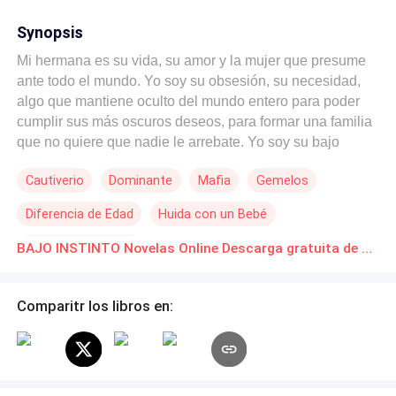
Synopsis
Mi hermana es su vida, su amor y la mujer que presume
ante todo el mundo. Yo soy su obsesión, su necesidad,
algo que mantiene oculto del mundo entero para poder
cumplir sus más oscuros deseos, para formar una familia
que no quiere que nadie le arrebate. Yo soy su bajo
instinto. Pero ¿qué pesará más en él cuando logre
Cautiverio
Dominante
Mafia
Gemelos
escapar de aquella prisión de oro? El mundo arderá, eso
es seguro, aunque yo no quiero arder en él.
Diferencia de Edad
Huida con un Bebé
Relación Retorcida
BAJO INSTINTO Novelas Online Descarga gratuita de PDF
Comparitr los libros en: