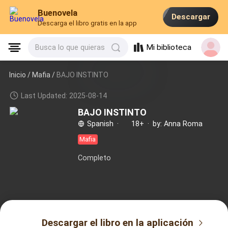
Buenovela
Descargar
Descarga el libro gratis en la app
Mi biblioteca
Busca lo que quieras
Inicio /
Mafia
/
BAJO INSTINTO
Last Updated: 2025-08-14
BAJO INSTINTO
Spanish
·
18+
·
by: Anna Roma
Mafia
Completo
Descargar el libro en la aplicación