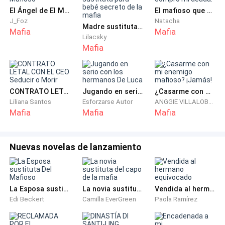
El Ángel de El Mafioso
El mafioso que compró mi deuda.
—Pues no soy yo la que se va a comprometer —
J_Foz
Natacha
Madre sustituta para bebé secreto de la mafia
contesté sonriendo.
Mafia
Mafia
Lilacsky
Mafia
—Lo sé, mi amor, pero tienes que lucir muy bien.
Vendrán personas muy importantes y debemos estar
a la altura.
CONTRATO LETAL CON EL CEO Seducir o Morir
Jugando en serio con los hermanos De Luca
¿Casarme con mi enemigo mafioso? ¡Jamás!
Liliana Santos
Esforzarse Autor
ANGGIE VILLALOBOS
—No me interesa estar a la altura de las
Mafia
Mafia
Mafia
circunstancias. Es más, no me molestaría ser la hija
no querida y que me dejen aquí encerrada para no
causarles vergüenza. Eso es lo que hacen las familias
Nuevas novelas de lanzamiento
de nuestro círculo.
Mi madre sonrió, negando con la cabeza. Sin duda, la
La Esposa sustituta Del Mafioso
La novia sustituta del capo de la mafia
Vendida al hermano equivocado
extrañaría durante el tiempo que no la viera, que
Edi Beckert
Camilla EverGreen
Paola Ramírez
calculaba que sería bastante, y estaba segura de que
ellos sentirían lo mismo. Mis padres no eran de esas