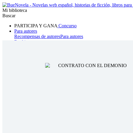
Mi biblioteca
Buscar
PARTICIPA Y GANA
Concurso
Para autores
Recompensas de autores
Para autores
Ranking
Navegar
Novelas
Cuentos Cortos
Todos
Romance
Hombre lobo
Mafia
Sistema
Fantasía
Urbano
LG