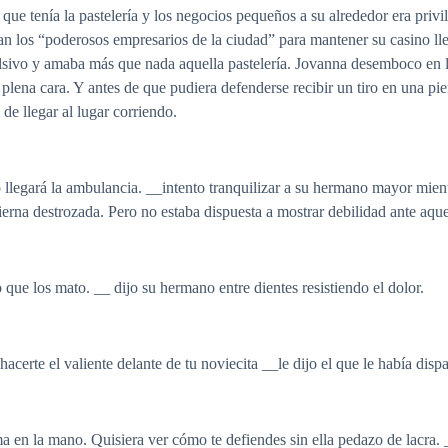
 que tenía la pastelería y los negocios pequeños a su alrededor era pri
rían los “poderosos empresarios de la ciudad” para mantener su casino ll
lsivo y amaba más que nada aquella pastelería. Jovanna desemboco en l
plena cara. Y antes de que pudiera defenderse recibir un tiro en una pi
de llegar al lugar corriendo.
 llegará la ambulancia. __intento tranquilizar a su hermano mayor mient
ierna destrozada. Pero no estaba dispuesta a mostrar debilidad ante aque
que los mato. __ dijo su hermano entre dientes resistiendo el dolor.
certe el valiente delante de tu noviecita __le dijo el que le había disp
a en la mano. Quisiera ver cómo te defiendes sin ella pedazo de lacra. 