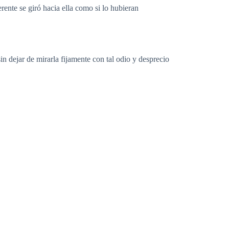
rente se giró hacia ella como si lo hubieran
in dejar de mirarla fijamente con tal odio y desprecio
ra imposible porque ella jamás había tenido trato
e estaba viviendo.
a lógica lo que decía.
a amalgama de magníficos músculos que su traje de