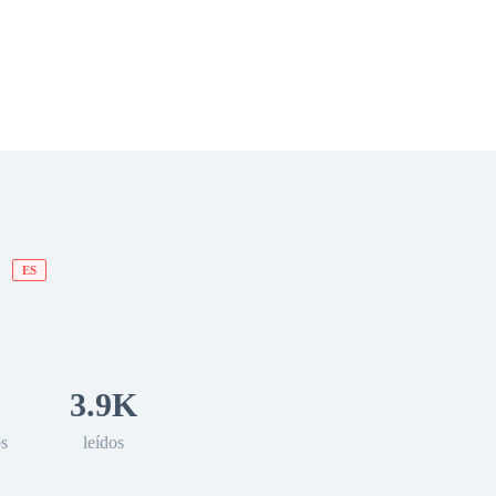
 Romance
Sci-Fi
Guerra
Otros
O
ES
3.9K
os
leídos