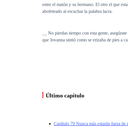
entre el matón y su hermano. El otro el que est
abofeteado al escuchar la palabra lacra.
__ No pierdas tiempo con esta gente, asegúrate d
que Jovanna sintió como se erizaba de pies a c
__ ¿Nos conocemos? __ se atrevió ella a pregun
con aquella gentuza. O tal vez estaba imaginand
__ Mi jefe no pierde tiempo con chiquillas como
Último capítulo
Aquel hombre tenía una belleza antinatural en 
tres piezas no lograba disimular. Era imposible 
Capítulo 79 Nunca más estarán fuera de m