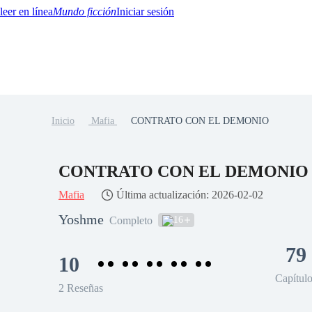
Mundo ficción
Iniciar sesión
Inicio
Mafia
CONTRATO CON EL DEMONIO
BTQ+
YA/TEEN
Paranormal
Misterio/Thriller
Oriental
Juegos
Historia
MM
CONTRATO CON EL DEMONI
Mafia
Última actualización: 2026-02-02
Yoshme
16
Completo
79
10
Capítul
2 Reseñas