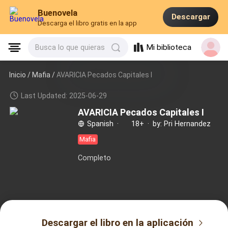
Buenovela
Descargar
Descarga el libro gratis en la app
Mi biblioteca
Busca lo que quieras
Inicio /
Mafia
/
AVARICIA Pecados Capitales I
Last Updated: 2025-06-29
AVARICIA Pecados Capitales I
Spanish
·
18+
·
by: Pri Hernandez
Mafia
Completo
Descargar el libro en la aplicación