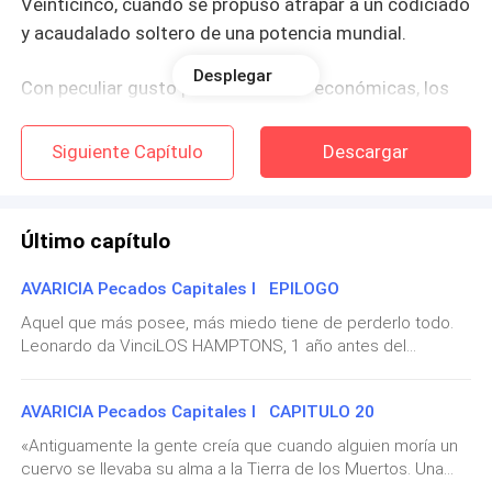
Veinticinco, cuando se propuso atrapar a un codiciado
y acaudalado soltero de una potencia mundial.
Desplegar
Con peculiar gusto por las ciencias económicas, los
números y la Bolsa de Wall Street, Mila arrinconó al
aclamado magnate de los valores americanos.
Siguiente Capítulo
Descargar
Su propósito fue simple, pero maquiavélico: el fin
justificaba los medios y para ella, entrometerse en su
Último capítulo
camino solo era el recorrido.
AVARICIA Pecados Capitales I EPILOGO
Su desproporcionada sed de poder, audacia peligrosa
Aquel que más posee, más miedo tiene de perderlo todo.
e inteligencia despiadada ensamblaron un
Leonardo da VinciLOS HAMPTONS, 1 año antes del
indestructible frente de batalla contra su mayor
derrocamientoJACKSON LENNOX—Estoy esperándote,
¿dónde te metiste? —su risa fresca, apacible y en cierto
oponente: Jackson Lennox.
AVARICIA Pecados Capitales I CAPITULO 20
modo, premeditada se apodera de la línea—. ¿Vas a
contestarme o qué?Aferrado al Long Island que llevo
«Antiguamente la gente creía que cuando alguien moría un
Conocido como El Lobo de la Bolsa, Jackson ha
bebido hasta la mitad, noto que bajo ningún concepto mi
cuervo se llevaba su alma a la Tierra de los Muertos. Una
mantenido en pie la dinastía que padre y abuelo
cita de la tarde pretende ceder.—Hay mucha gente —suelta