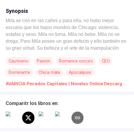
Synopsis
Mila se crió en las calles y para ella, no hubo mejor
escuela que los bajos mundos de Chicago: violencia,
estafas y sexo. Mila no fuma. Mila no bebe. Mila no se
droga. Pero Mila posee un gran defecto y ello también es
su gran virtud. Su belleza y el arte de la manipulación
esconden la verdadera esencia de su alma; un alma
Cautiverio
Pasión
Romance oscuro
CEO
oscura, un alma avara, un alma pendenciera, un alma
putrefacta. Mila no conoce los límites. Mila es insaciable.
Dominante
Chica mala
Apocalipsis
Mila siempre quiere más; porque más jamás es
suficiente. Mila es pecado. Mila es AVARICIA.
AVARICIA Pecados Capitales I Novelas Online Descarga gratuita de PDF
Comparitr los libros en: