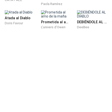
Paola Ramírez
DIGITAL, TANTO POR A****N COMO INDIGO
EDICIONES.
Atada al Diablo
Prometida al amo de la mafia
DEBIÉNDOLE AL DIABLO
CATALOGADA EN CONTENIDO APTO PARA MAYORES
Doris Favour
L’univers d’Owen
DeeBee
DE VEINTIUN AñOS, AVARICIA POSEE ESCENAS
DESCRIPTIVAS DE
VIOLENCIA
TORTURAS
SEXO
ADICCIONES
TRAFICO
AUTOLESIONES