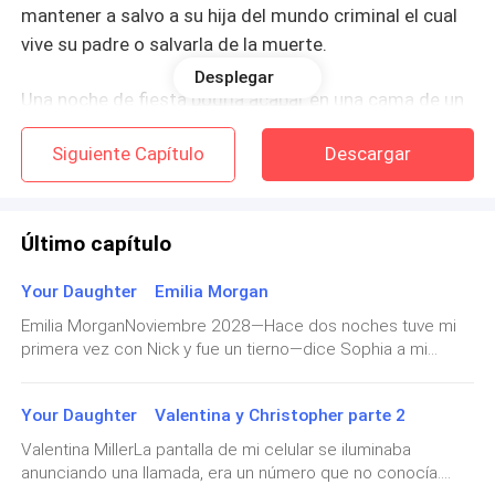
mantener a salvo a su hija del mundo criminal el cual
vive su padre o salvarla de la muerte.
Desplegar
Una noche de fiesta podria acabar en una cama de un
hombre desconocido
Siguiente Capítulo
Descargar
Pero no era cualquier hombre
El era uno de los mafiosos mas peligrosos de Los
Último capítulo
Angeles California, que ante la vista de la prensa era
Your Daughter Emilia Morgan
un importante "empresario" multimillonario
Emilia MorganNoviembre 2028—Hace dos noches tuve mi
primera vez con Nick y fue un tierno—dice Sophia a mi
¿Que tan mal acabaria una sola noche de fiesta?
ladoLa miró fijamente mientras relata el como su primera
vez Nick uno de nuestros amigos cercanos había sido el
Your Daughter Valentina y Christopher parte 2
primero de ella, relata lo bien que la trató y el cómo luego la
¿Que tan mal puede terminar una nueva oportunidad
abrazó diciéndole lo mucho que la quería.Juego con mi
Valentina MillerLa pantalla de mi celular se iluminaba
de trabajo?
comida mientras que sentía mi cuerpo cansado, tomó una
anunciando una llamada, era un número que no conocía.
profunda bocanada de aire mientras que me recalca que