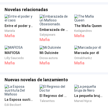
responsabilidad en ella, solo te pido que dones tu
medula osea para que ella se salve—la voz me tiembla
Novelas relacionadas
—es una niña... Una hermosa niña de solo cuatro años
que desea salir a los parques y correr. Te pido que me
Entre el poder y el caos
The Mafia Queen
ayudes y prometo dejarte en paz.
Embarazada de un Mafioso Obsesionado.
Mariela
Keilajandres
Salyspears
Mafia
Mafia
Sus ojos azulados me examinan mientras analizaba la
Mafia
informacion que le entregaba, puedo notar como
traga varias veces sin saber que decirme.
MAFIOSA
Mi Dulcinée
Marcada por él
Lilly Saucedo
Diosa autora
Orinabhankz
Mafia
Mafia
Mafia
—¿Por que a mi? ¿Donde esta su padre?—pregunta
—Tu eres su padre, ella es
tu hija.
Nuevas novelas de lanzamiento
El Regreso del Doctor
La pequeña bruja de Nero
La Esposa sustituta Del Mafioso
Talewrites
Marvel Nyce
Edi Beckert