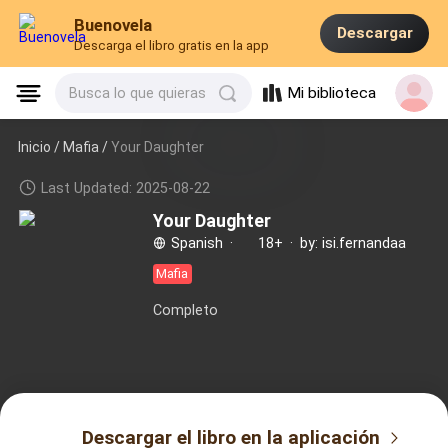
Buenovela
Descargar
Descarga el libro gratis en la app
Mi biblioteca
Busca lo que quieras
Inicio /
Mafia
/
Your Daughter
Last Updated: 2025-08-22
Your Daughter
Spanish
·
18+
·
by: isi.fernandaa
Mafia
Completo
Descargar el libro en la aplicación