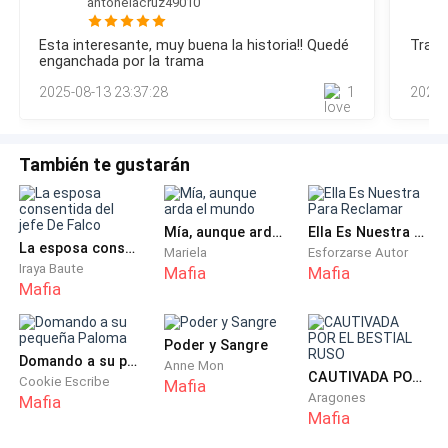
antonelacruz49010
Este libro contiene escenas delicadas como
hematomas y Mattheo gruñe-Princesa, ¿Alguien en la
guardería te ha tocado?-pregunta Mattheo a Emilia-Ño-¿Te
Esta interesante, muy buena la historia!! Quedé
Trama
has caído?-miro a mi hija-Ño mamiTérmino de vestirla
Manipulacion de Drogas
enganchada por la trama
bastante preocupada mientras que Mattheo hacía unas
2025-08-13 23:37:28
1
2025-
llamadas, cargo a mi hija
Armas
Violencia
También te gustarán
Sangre
Mía, aunque arda el mundo
Ella Es Nuestra Para Reclamar
La esposa consentida del jefe De Falco
Mariela
Esforzarse Autor
Iraya Baute
Mafia
Mafia
Muerte
Mafia
Y entre mas cosas
Poder y Sangre
Domando a su pequeña Paloma
Anne Mon
CAUTIVADA POR EL BESTIAL RUSO
Si deseas leer este libro esta bajo tu responsabilidad
Cookie Escribe
Mafia
Aragones
Mafia
Mafia
—No te pido ni tu apellido, ni tu dinero, ni tu