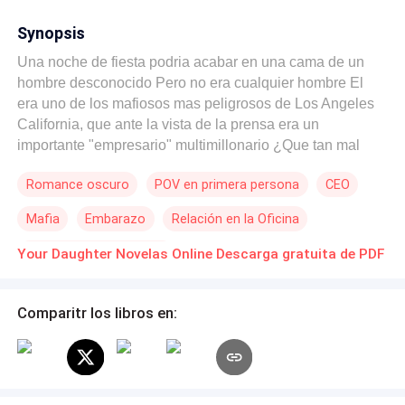
Synopsis
Una noche de fiesta podria acabar en una cama de un
hombre desconocido Pero no era cualquier hombre El
era uno de los mafiosos mas peligrosos de Los Angeles
California, que ante la vista de la prensa era un
importante "empresario" multimillonario ¿Que tan mal
acabaria una sola noche de fiesta?
Romance oscuro
POV en primera persona
CEO
Mafia
Embarazo
Relación en la Oficina
Aventura de Una Noche
Your Daughter Novelas Online Descarga gratuita de PDF
Comparitr los libros en: