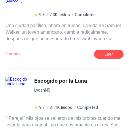
9.8
7.3K leídos
Completed
Una ciudad pacífica, ahora en ruinas. La vida de Samuel
Walker, un joven americano, cambia radicalmente,
después de que un inesperado brote viral invada su
ciudad. Pronto descubrirá que las cosas no son lo que
parecen, conspiradores desde las sombras intentarán
Fantasía
Leer
detenerlo en la búsqueda por la verdad. Sam y sus
amigos harán un desesperado intento contra reloj de
escapar de la pesadilla y contar lo que realmente sucedió
ahí.
Escogido por la Luna
LycanNS
9.3
81.1K leídos
Completed
"¡Pareja!" Mis ojos se salieron de mis órbitas cuando me
levanté para mirar al tipo que obviamente es el rey. Sus