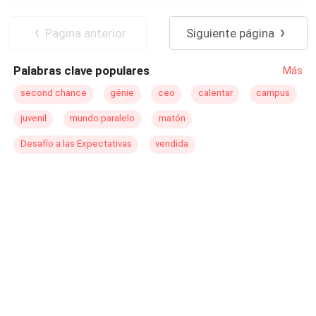
sobre la tierra.
Luna
Venganza
Apocalipsis
Superpoder
Pagina anterior
Siguiente página
Palabras clave populares
Más
second chance
génie
ceo
calentar
campus
juvenil
mundo paralelo
matón
Desafío a las Expectativas
vendida