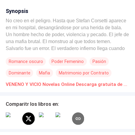
Synopsis
No creo en el peligro. Hasta que Stefan Corsetti aparece
en mi hospital, desangrándose por una herida de bala.
Un hombre hecho de poder, violencia y pecado. El jefe de
una mafia brutal. El monstruo al que todos temen.
Salvarlo fue un error. El verdadero infierno llega cuando
descubro que mi padre me ha vendido a él para sellar
Romance oscuro
Poder Femenino
Pasión
una alianza mortal. Ahora soy suya. Un matrimonio
impuesto, una guerra silenciosa. Stefan dice que me
Dominante
Mafia
Matrimonio por Contrato
quiere a su lado. En su cama. En su mundo. Y no acepta
un no como respuesta. Creía que podía resistirme. Pero
VENENO Y VICIO Novelas Online Descarga gratuita de PDF
estoy aprendiendo que caer en sus manos es inevitable.
Porque el verdadero peligro no es él. Es lo que me hace
Comparitr los libros en:
desear