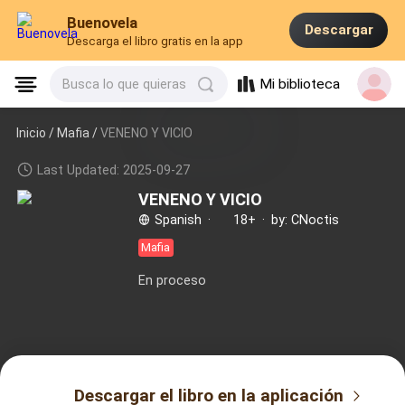
Buenovela
Descargar
Descarga el libro gratis en la app
Mi biblioteca
Busca lo que quieras
Inicio /
Mafia
/
VENENO Y VICIO
Last Updated: 2025-09-27
VENENO Y VICIO
Spanish
·
18+
·
by: CNoctis
Mafia
En proceso
Descargar el libro en la aplicación