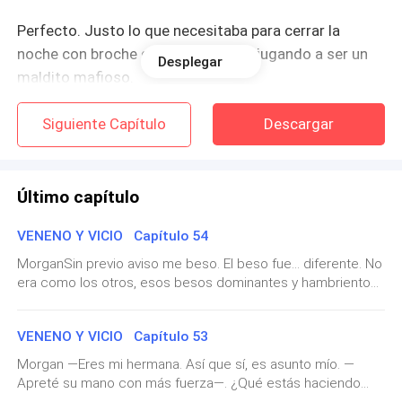
Perfecto. Justo lo que necesitaba para cerrar la
noche con broche de oro. Un idiota jugando a ser un
Desplegar
maldito mafioso.
—¿Le avisaron a seguridad? —digo mientras me
Siguiente Capítulo
Descargar
levanto, ya sabiendo que la respuesta es un rotundo
no.
Último capítulo
—No se atreverían. Esos tipos parecen sacados de
VENENO Y VICIO Capítulo 54
una película de gangsters. Y el herido... parece que es
importante.
MorganSin previo aviso me beso. El beso fue... diferente. No
era como los otros, esos besos dominantes y hambrientos
con los que Stefan solía hacerme perder el control. Este
Genial. Un mafioso herido y un puñado de gorilas
fue suave, casi cuidadoso. Como si, por una vez, se
cuidándole la puerta. Porque claro, la m****a siempre
VENENO Y VICIO Capítulo 53
permitiera mostrar algo más que pura lujuria.Gemí contra su
llueve de a baldes.
boca sin poder evitarlo, sorprendida por la intensidad de lo
Morgan —Eres mi hermana. Así que sí, es asunto mío. —
que me hacía sentir ese toque tan inesperado. Mis manos
Apreté su mano con más fuerza—. ¿Qué estás haciendo
se aferraron a su camisa mientras su boca continuaba
—Vamos, muéstrame dónde está. —Samantha