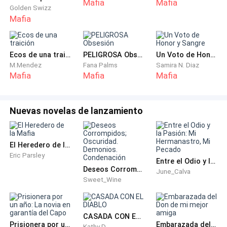
Mafia
Mafia
él.
Golden Swizz
Mafia
—Bueno, Stefan Corsetti —digo mientras me pongo
los guantes—. Espero que tengas ganas de vivir.
Ecos de una traición
PELIGROSA Obsesión
Un Voto de Honor y Sangre
Porque esto va a doler como el infierno.
M.Mendez
Fana Palms
Samira N. Diaz
Mafia
Mafia
Mafia
Y por alguna razón, la forma en la que sus labios se
curvan en una sonrisa burlona me dice que para él, el
Nuevas novelas de lanzamiento
dolor es solo otro maldito juego.
Comienzo a limpiar la herida de su hombro con
El Heredero de la Mafia
movimientos rápidos y eficientes, pero claro, no podía
Eric Parsley
Entre el Odio y la Pasión: Mi Hermanastro, Mi Pecado
ser tan sencillo. Porque tengo a un puto gorila de dos
Deseos Corrompidos; Oscuridad. Demonios. Condenación
June_Calva
metros pegado a mí, tocándome los cojones con su
Sweet_Wine
presencia imponente y su cara de pocos amigos.
—¿Puedes dejar de mirarme como si fuera a asesinar
CASADA CON EL DIABLO
Prisionera por un año: La novia en garantía del Capo
Embarazada del Don de mi mejor amiga
Kathy D